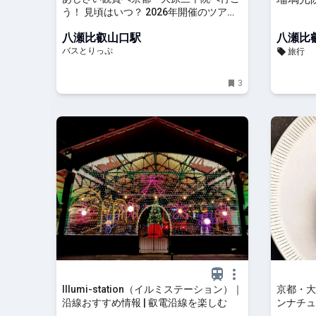
う！ 見頃はいつ？ 2026年開催のツアー
と高速バスを紹介
八瀬比叡山口駅
八瀬比
バスとりっぷ
旅行
3
Illumi-station（イルミステーション）｜
京都・大
沿線おすすめ情報 | 叡電沿線を楽しむ
ンナチュ