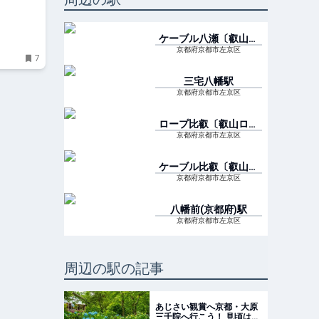
ケーブル八瀬〔叡山ケ
ーブル〕
駅
京都府京都市左京区
7
三宅八幡
駅
京都府京都市左京区
ロープ比叡〔叡山ロー
プウェイ〕
駅
京都府京都市左京区
ケーブル比叡〔叡山ケ
ーブル〕
駅
京都府京都市左京区
八幡前(京都府)
駅
京都府京都市左京区
周辺の駅の記事
あじさい観賞へ京都・大原
三千院へ行こう！ 見頃はい