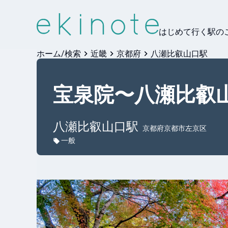
はじめて行く駅の
ホーム/検索
近畿
京都府
八瀬比叡山口駅
宝泉院〜八瀬比叡
八瀬比叡山口
駅
京都府京都市左京区
一般