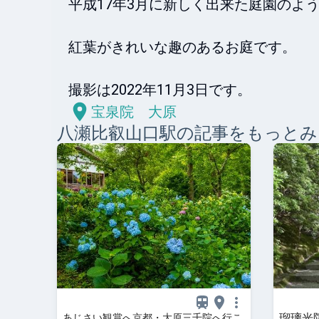
平成17年3月に新しく出来た庭園のよう
紅葉がきれいな趣のあるお庭です。

撮影は2022年11月3日です。
宝泉院 大原
八瀬比叡山口
駅の記事をもっとみ
瑠璃光
あじさい観賞へ京都・大原三千院へ行こ