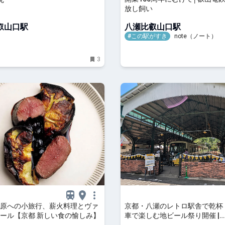
放し飼い
叡山口駅
八瀬比叡山口駅
#この駅がすき
note（ノート）
3
原への小旅行、薪火料理とヴァ
京都・八瀬のレトロ駅舎で乾杯
ール【京都 新しい食の愉しみ】
車で楽しむ地ビール祭り開催 |