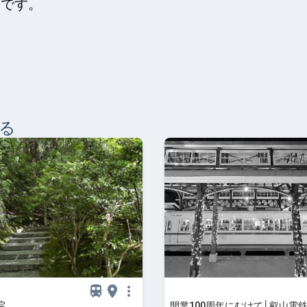
です。

る
院
開業100周年にむけて│叡山電