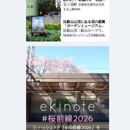
平八茶屋」で京都の美景を
宝ヶ池
駅
京都府京都市左京区
眺めながら味わう昼懐石
るるぶ&more.
【ご褒美の新定番】｜るる
ぶ&more.
比叡山山頂にある花の庭園
「ガーデンミュージアム比
叡」で名画の世界へ！
比叡山頂〔叡山ロープウェ
イ〕
駅
Kyotopi [キョウトピ] 京都観光情報・旅行・グルメ
京都府京都市左京区