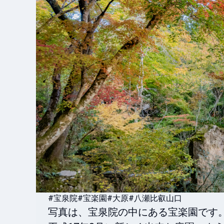
#宝泉院
#宝楽園
#大原
#八瀬比叡山口
写真は、宝泉院の中にある宝楽園です。