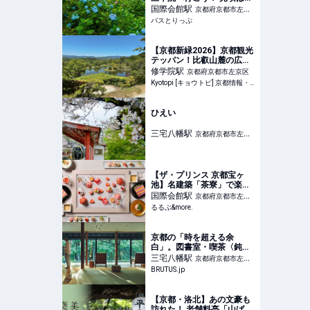
つ？ 2026年開催のツアー
国際会館
駅
京都府京都市左京
と高速バスを紹介
バスとりっぷ
区
【京都新緑2026】京都観光
テッパン！比叡山麓の広大
な池泉回遊式庭園の絶景
修学院
駅
京都府京都市左京区
「修学院離宮」
Kyotopi [キョウトピ] 京都情報・観光・旅行・グルメ
ひえい
三宅八幡
駅
京都府京都市左京
区
【ザ・プリンス 京都宝ヶ
池】名建築「茶寮」で楽し
む京都の春。和のアフタヌ
国際会館
駅
京都府京都市左京
ーンティーセット「Art of
るるぶ&more.
区
Plate～香風駘蕩（かふうた
いとう）～」｜るるぶ
&more.
京都の「時を超える余
白」。図書室・喫茶〈鈍
考〉 | ブルータス|
三宅八幡
駅
京都府京都市左京
BRUTUS.jp
BRUTUS.jp
区
【京都・洛北】あの文豪も
訪れた！ 老舗料亭「山ばな