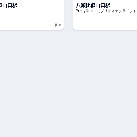
PrettyOnline
叡山口駅
八瀬比叡山口駅
PrettyOnline（プリティオンライン）
6