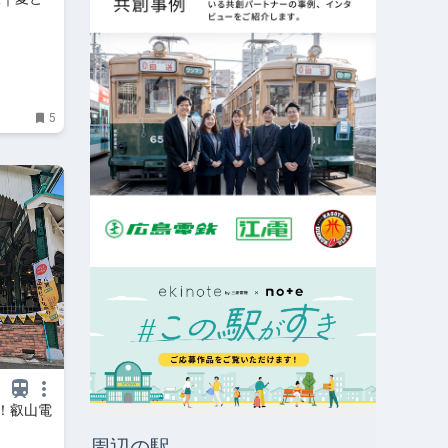
5
！叡山電
周辺の駅