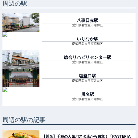
周辺の駅
八事日赤
駅
愛知県名古屋市昭和区
いりなか
駅
愛知県名古屋市昭和区
総合リハビリセンター
駅
愛知県名古屋市瑞穂区
塩釜口
駅
愛知県名古屋市天白区
川名
駅
愛知県名古屋市昭和区
周辺の駅の記事
【川名】千種の人気パスタ店から独立！「PASTERIA