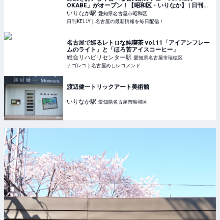
OKABE」がオープン！【昭和区・いりなか】 | 日刊
KELLY｜名古屋の最新情報を毎日配信！
いりなか
駅
愛知県名古屋市昭和区
日刊KELLY｜名古屋の最新情報を毎日配信！
名古屋で巡るレトロな純喫茶 vol.11「アイアンフレー
ムのライト」と「ほろ苦アイスコーヒー」
総合リハビリセンター
駅
愛知県名古屋市瑞穂区
ナゴレコ｜名古屋めしレコメンド
渡辺健一トリックアート美術館
いりなか
駅
愛知県名古屋市昭和区