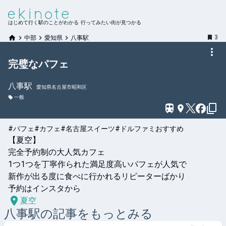
はじめて行く駅のことがわかる 行ってみたい街が見つかる
3
中部
愛知県
八事駅
完璧なパフェ
八事
駅
愛知県名古屋市昭和区
一般
#パフェ
#カフェ
#名古屋スイーツ
#ドルファミおすすめ
【夏空】

完全予約制の大人気カフェ

1つ1つを丁寧作られた満足度高いパフェが人気で

新作が出る度に食べに行かれるリピーターばかり

夏空
八事
駅の記事をもっとみる