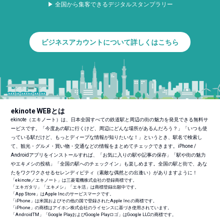
▶ 全国から集客できるデジタルスタンプラリー
ビジネスアカウントについて詳しくはこちら
ekinote WEBとは
ekinote（エキノート）は、日本全国すべての鉄道駅と周辺の街の魅力を発見できる無料サ
ービスです。「今度あの駅に行くけど、周辺にどんな場所があるんだろう？」「いつも使
っている駅だけど、もっとディープな情報が知りたいな！」というとき、駅名で検索し
て、観光・グルメ・買い物・交通などの情報をまとめてチェックできます。iPhone /
Androidアプリをインストールすれば、「お気に入りの駅や記事の保存」「駅や街の魅力
やエキメシの投稿」「全国の駅へのチェックイン」も楽しめます。全国の駅と街で、あな
たをワクワクさせるセレンディピティ（素敵な偶然との出逢い）がありますように！
「ekinote／エキノート」は三菱電機株式会社の登録商標です。
「エキガタリ」「エキメシ」「エキ活」は商標登録出願中です。
「App Store」はApple Inc.のサービスマークです。
「iPhone」は米国およびその他の国で登録されたApple Inc.の商標です。
「iPhone」の商標はアイホン株式会社のライセンスに基づき使用されています。
「Android
TM
」「Google PlayおよびGoogle Playロゴ」はGoogle LLCの商標です。