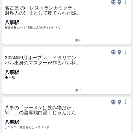
名古屋 の「レストランカミクラ」
財界人の別荘として建てられた邸宅
で季節のフレンチを | 家庭画
八事駅
報.com｜“素敵な人”のディレクト
リ
家庭画報.com｜“素敵な人”のディレクトリ
4
2024年9月オープン。 イタリアン
バル出身のマスターが作るバル料理
をいただけるカフェ＆Bar。
八事駅
一般
9
八事の「ラーメンは飲み物だが
や。」の濃厚鶏白湯｜じゃんけんで
勝てば味玉無料？
八事駅
ナゴレコ｜名古屋めしレコメンド