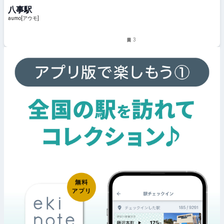
八事駅
aumo[アウモ]
3