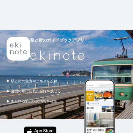
駅と街のガイドブックアプリ
▶ 駅と街の魅力やグルメを投稿
▶ 全国の駅に訪れた記録を残せる
▶ あらゆる駅と街の情報を確認