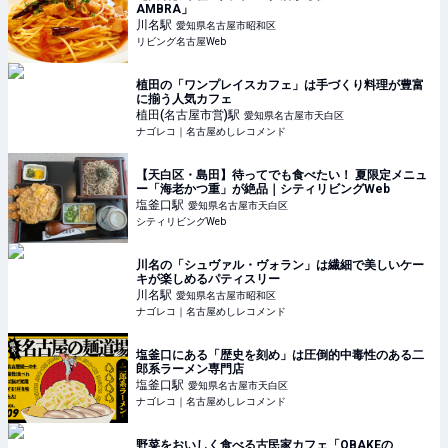
AMBRA」
川名
駅
愛知県名古屋市昭和区
リビング名古屋Web
植田の「ワンプレイスカフェ」は手づくり料理が豊富
に揃う人気カフェ
植田(名古屋市営)
駅
愛知県名古屋市天白区
ナゴレコ｜名古屋めしレコメンド
【天白区・島田】待ってでも食べたい！ 夏限定メニュ
ー「海老かつ重」が絶品｜シティリビングWeb
塩釜口
駅
愛知県名古屋市天白区
シティリビングWeb
川名の「シュヴァル・ヴォラン」は繊細で美しいケー
キが楽しめるパティスリー
川名
駅
愛知県名古屋市昭和区
ナゴレコ｜名古屋めしレコメンド
塩釜口にある「歴史を刻め」は圧倒的中毒性のある二
郎系ラーメン専門店
塩釜口
駅
愛知県名古屋市天白区
ナゴレコ｜名古屋めしレコメンド
野菜をおいしく食べる古民家カフェ「OBAKEの