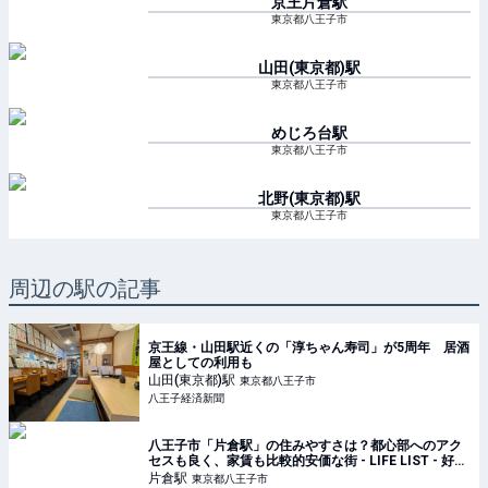
京王片倉
駅
東京都八王子市
山田(東京都)
駅
東京都八王子市
めじろ台
駅
東京都八王子市
北野(東京都)
駅
東京都八王子市
周辺の駅の記事
京王線・山田駅近くの「淳ちゃん寿司」が5周年 居酒
屋としての利用も
山田(東京都)
駅
東京都八王子市
八王子経済新聞
八王子市「片倉駅」の住みやすさは？都心部へのアク
セスも良く、家賃も比較的安価な街 - LIFE LIST - 好き
な街・住みたい街・私の街
片倉
駅
東京都八王子市