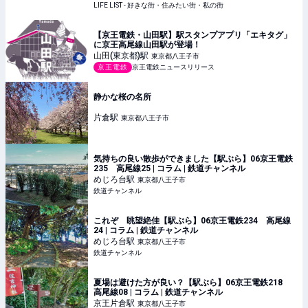
LIFE LIST - 好きな街・住みたい街・私の街
【京王電鉄・山田駅】駅スタンプアプリ「エキタグ」
に京王高尾線山田駅が登場！
山田(東京都)
駅
東京都八王子市
京王電鉄
京王電鉄ニュースリリース
静かな桜の名所
片倉
駅
東京都八王子市
気持ちの良い散歩ができました【駅ぶら】06京王電鉄
235 高尾線25 | コラム | 鉄道チャンネル
めじろ台
駅
東京都八王子市
鉄道チャンネル
これぞ 眺望絶佳【駅ぶら】06京王電鉄234 高尾線
24 | コラム | 鉄道チャンネル
めじろ台
駅
東京都八王子市
鉄道チャンネル
夏場は避けた方が良い？【駅ぶら】06京王電鉄218
高尾線08 | コラム | 鉄道チャンネル
京王片倉
駅
東京都八王子市