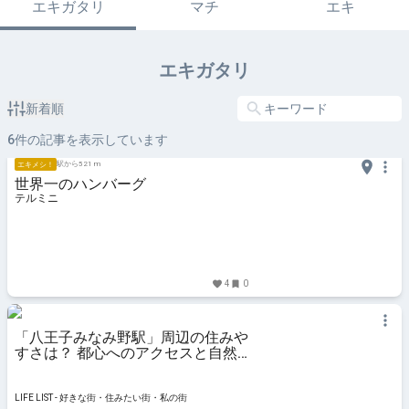
エキガタリ
マチ
エキ
エキガタリ
新着順
6
件の記事を表示しています
駅から521 m
エキメシ！
世界一のハンバーグ
テルミニ
4
0
「八王子みなみ野駅」周辺の住みや
すさは？ 都心へのアクセスと自然
環境が共存した街の魅力 - LIFE
LIST - 好きな街・住みたい街・私の
街
LIFE LIST - 好きな街・住みたい街・私の街