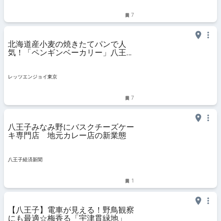
7
北海道産小麦の焼きたてパンで人
気！「ペンギンベーカリー」八王子
に新店オープン｜レッツエンジョイ
東京
レッツエンジョイ東京
7
八王子みなみ野にバスクチーズケー
キ専門店 地元カレー店の新業態
八王子経済新聞
1
【八王子】電車が見える！野鳥観察
にも最適☆梅香る「宇津貫緑地」