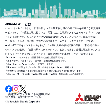
ekinote WEBとは
ekinote（エキノート）は、日本全国すべての鉄道駅と周辺の街の魅力を発見できる無料サ
ービスです。「今度あの駅に行くけど、周辺にどんな場所があるんだろう？」「いつも使
っている駅だけど、もっとディープな情報が知りたいな！」というとき、駅名で検索し
て、観光・グルメ・買い物・交通などの情報をまとめてチェックできます。iPhone /
Androidアプリをインストールすれば、「お気に入りの駅や記事の保存」「駅や街の魅力
やエキメシの投稿」「全国の駅へのチェックイン」も楽しめます。全国の駅と街で、あな
たをワクワクさせるセレンディピティ（素敵な偶然との出逢い）がありますように！
「ekinote／エキノート」は三菱電機株式会社の登録商標です。
「エキガタリ」「エキメシ」「エキ活」は商標登録出願中です。
「App Store」はApple Inc.のサービスマークです。
「iPhone」は米国およびその他の国で登録されたApple Inc.の商標です。
「iPhone」の商標はアイホン株式会社のライセンスに基づき使用されています。
「Android
TM
」「Google PlayおよびGoogle Playロゴ」はGoogle LLCの商標です。
三菱電機
ウェブサイト利用規約
個人情報保護方針について
© Mitsubishi Electric Corporation