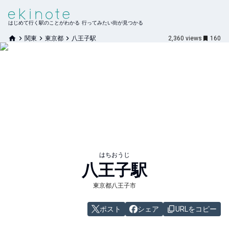
はじめて行く駅のことがわかる 行ってみたい街が見つかる
関東
東京都
八王子駅
2,360
views
160
はちおうじ
八王子
駅
東京都八王子市
ポスト
シェア
URLをコピー