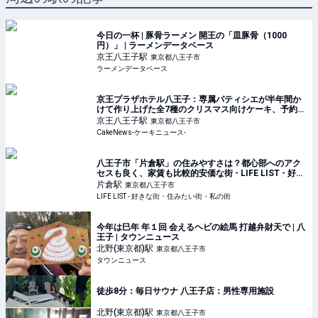
今日の一杯 | 豚骨ラーメン 開王の「皿豚骨（1000
円）」 | ラーメンデータベース
京王八王子
駅
東京都八王子市
ラーメンデータベース
京王プラザホテル八王子：専属パティシエが半年間か
けて作り上げた全7種のクリスマス向けケーキ、予約受
付を10月1日より開始
京王八王子
駅
東京都八王子市
CakeNews-ケーキニュース-
八王子市「片倉駅」の住みやすさは？都心部へのアク
セスも良く、家賃も比較的安価な街 - LIFE LIST - 好き
な街・住みたい街・私の街
片倉
駅
東京都八王子市
LIFE LIST - 好きな街・住みたい街・私の街
今年は巳年 年１回 会えるヘビの絵馬 打越弁財天で | 八
王子 | タウンニュース
北野(東京都)
駅
東京都八王子市
タウンニュース
徒歩8分：毎日サウナ 八王子店：男性専用施設
北野(東京都)
駅
東京都八王子市