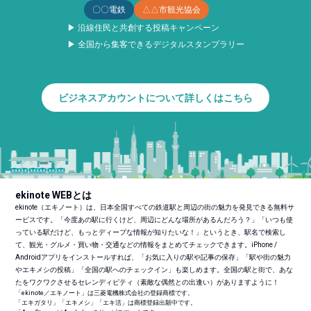
〇〇電鉄
△△市観光協会
▶ 沿線住民と共創する投稿キャンペーン
▶ 全国から集客できるデジタルスタンプラリー
ビジネスアカウントについて詳しくはこちら
ekinote WEBとは
ekinote（エキノート）は、日本全国すべての鉄道駅と周辺の街の魅力を発見できる無料サ
ービスです。「今度あの駅に行くけど、周辺にどんな場所があるんだろう？」「いつも使
っている駅だけど、もっとディープな情報が知りたいな！」というとき、駅名で検索し
て、観光・グルメ・買い物・交通などの情報をまとめてチェックできます。iPhone /
Androidアプリをインストールすれば、「お気に入りの駅や記事の保存」「駅や街の魅力
やエキメシの投稿」「全国の駅へのチェックイン」も楽しめます。全国の駅と街で、あな
たをワクワクさせるセレンディピティ（素敵な偶然との出逢い）がありますように！
「ekinote／エキノート」は三菱電機株式会社の登録商標です。
「エキガタリ」「エキメシ」「エキ活」は商標登録出願中です。