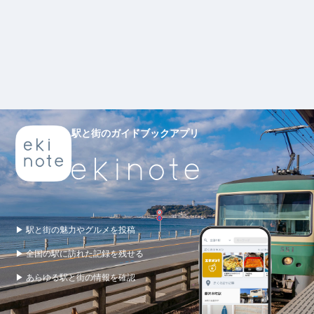
駅と街のガイドブックアプリ
▶ 駅と街の魅力やグルメを投稿
▶ 全国の駅に訪れた記録を残せる
▶ あらゆる駅と街の情報を確認