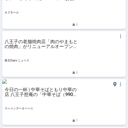
いっぱい食べ明かそう・オレ！～」
開催 - OZmall
オズモール
5
八王子の老舗焼肉店「肉のやまもと
の焼肉」がリニューアルオープン！
半額祭を見逃すな！ - 東京Days ニ
ュース
東京Days ニュース
5
今日の一杯 | 中華そばともり中華の
店 八王子想庵の「中華そば（990
円）」 | ラーメンデータベース
ラーメンデータベース
7