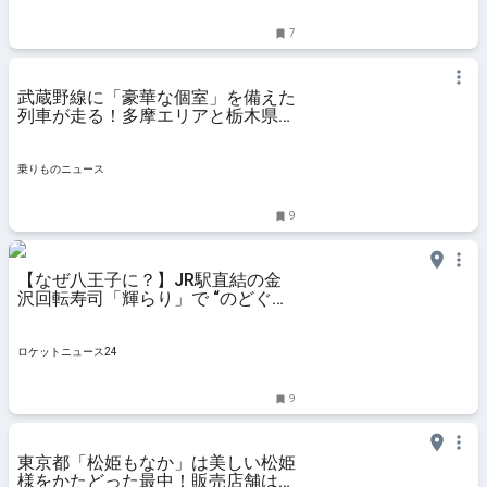
7
武蔵野線に「豪華な個室」を備えた
列車が走る！多摩エリアと栃木県を
結ぶ特急が6月運行へ | 乗りものニ
ュース
乗りものニュース
9
【なぜ八王子に？】JR駅直結の金
沢回転寿司「輝らり」で “のどぐろ”
を食べてみた！ 関東には1店舗の
み!! 平日飲み放題もあるぞ！
ロケットニュース24
9
東京都「松姫もなか」は美しい松姫
様をかたどった最中！販売店舗はど