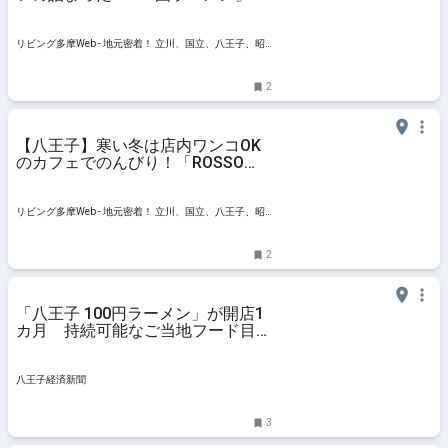
リビング多摩Web - 地元密着！ 立川、国立、八王子、昭
島ほかのグルメ、イベント、お出かけ、習い事情報
2
【八王子】寒い冬は店内ワンコOK
のカフェでのんびり！「ROSSO
CAFE（ロッソカフェ）」
リビング多摩Web - 地元密着！ 立川、国立、八王子、昭
島ほかのグルメ、イベント、お出かけ、習い事情報
2
「八王子 100円ラーメン」が開店1
カ月 持続可能なご当地フード目指
す
八王子経済新聞
3