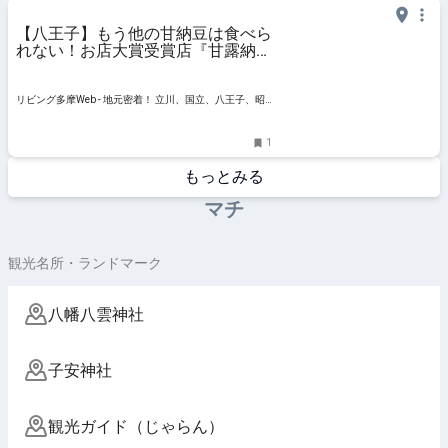
【八王子】もう他の甘納豆は食べら
れない！お店大賞受賞店『甘露納豆
みツ橋』
リビング多摩Web - 地元密着！ 立川、国立、八王子、昭
島ほかのグルメ、イベント、お出かけ、習い事情報
1
もっとみる
マチ
観光名所・ランドマーク
八幡八雲神社
子安神社
観光ガイド（じゃらん）