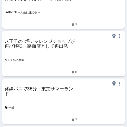
こ？【今買うべき映え土産】 |
TABIZINE～人生に旅心を～
TABIZINE～人生に旅心を～
9
八王子の1坪チャレンジショップが
再び移転 路面店として再出発
八王子経済新聞
8
路線バスで35分：東京サマーラン
ド
一般
7