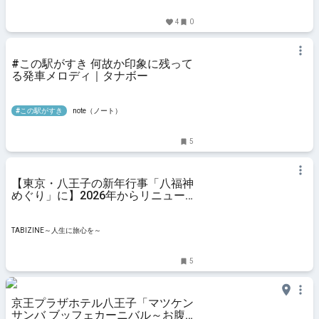
4
0
#この駅がすき 何故か印象に残って
る発車メロディ｜タナボー
#この駅がすき
note（ノート）
5
【東京・八王子の新年行事「八福神
めぐり」に】2026年からリニュー
アル＆限定クラフトジンも登場！ |
TABIZINE～人生に旅心を～
TABIZINE～人生に旅心を～
5
京王プラザホテル八王子「マツケン
サンバ ブッフェカーニバル～お腹