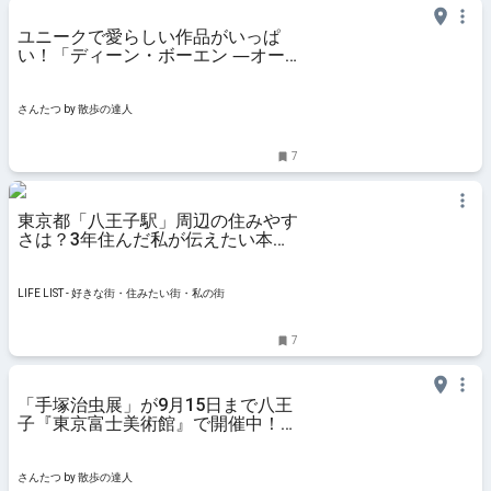
ユニークで愛らしい作品がいっぱ
い！「ディーン・ボーエン ―オー
ストラリアの大地と空とそこに生き
る私たち」が9月12日～11月3日、
『八王子市夢美術館』で開催｜さん
さんたつ by 散歩の達人
たつ by 散歩の達人
7
東京都「八王子駅」周辺の住みやす
さは？3年住んだ私が伝えたい本当
の魅力 - LIFE LIST - 好きな街・住み
たい街・私の街
LIFE LIST - 好きな街・住みたい街・私の街
7
「⼿塚治⾍展」が9月15日まで八王
子『東京富士美術館』で開催中！数
ある名作から厳選された約200点の
原稿・映像・資料が一堂に｜さんた
つ by 散歩の達人
さんたつ by 散歩の達人