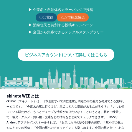
▶ 企業名・自治体名カラーバッジで投稿
〇〇電鉄
△△市観光協会
▶ 沿線住民と共創する投稿キャンペーン
▶ 全国から集客できるデジタルスタンプラリー
ビジネスアカウントについて詳しくはこちら
ekinote WEBとは
ekinote（エキノート）は、日本全国すべての鉄道駅と周辺の街の魅力を発見できる無料サ
ービスです。「今度あの駅に行くけど、周辺にどんな場所があるんだろう？」「いつも使
っている駅だけど、もっとディープな情報が知りたいな！」というとき、駅名で検索し
て、観光・グルメ・買い物・交通などの情報をまとめてチェックできます。iPhone /
Androidアプリをインストールすれば、「お気に入りの駅や記事の保存」「駅や街の魅力
やエキメシの投稿」「全国の駅へのチェックイン」も楽しめます。全国の駅と街で、あな