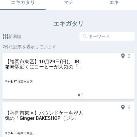
エキガタリ
マチ
エキ
エキガタリ
新着順
2
件の記事を表示しています
【福岡市東区】10月29日(日)、JR
箱崎駅近くにコーヒーが人気の「ノ
ビシロ珈琲」がオープンしていまし
た。＜同じ場所で、別の曜日に「喫
茶アナログ」も営業しています＞
号外NET 福岡市東区
0
【福岡市東区】パウンドケーキが人
気の「Ginger BAKESHOP（ジンジ
ャーベイクショップ）」は、JR箱
崎駅近くにあります。
号外NET 福岡市東区