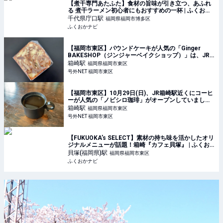
【煮干専門あたふた】食材の旨味が引き立つ、あふれ
る 煮干ラーメン初心者にもおすすめの一杯 | ふくおか
ナビ
千代県庁口
駅
福岡県福岡市博多区
ふくおかナビ
【福岡市東区】パウンドケーキが人気の「Ginger
BAKESHOP（ジンジャーベイクショップ）」は、JR
箱崎駅近くにあります。
箱崎
駅
福岡県福岡市東区
号外NET 福岡市東区
【福岡市東区】10月29日(日)、JR箱崎駅近くにコーヒ
ーが人気の「ノビシロ珈琲」がオープンしていまし
た。＜同じ場所で、別の曜日に「喫茶アナログ」も営
箱崎
駅
福岡県福岡市東区
業しています＞
号外NET 福岡市東区
【FUKUOKA’s SELECT】素材の持ち味を活かしたオリ
ジナルメニューが話題！箱崎『カフェ貝塚』 | ふくお
かナビ
貝塚(福岡県)
駅
福岡県福岡市東区
ふくおかナビ