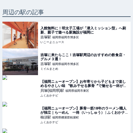
周辺の駅の記事
入館無料に！明太子工場が「潜入ミッション型」へ刷
新、親子で遊べる新施設が福岡に
吉塚
駅
福岡県福岡市博多区
いこーよニュース
吉塚に来たらここ！吉塚駅周辺のおすすめの飲食店・
グルメ３選！
吉塚
駅
福岡県福岡市博多区
ミイルまとめ
【福岡ニューオープン】お年寄りから子どもまで楽し
めるやさしい味 〝飲み干せる豚骨〞で魅せる一杯が多
の津に誕生 | 多の津 | ふくおかナビ
貝塚(福岡県)
駅
福岡県福岡市東区
ふくおかナビ
【福岡ニューオープン】豚骨一筋18年のラーメン職人
が独立｜ら一めん 一柊（いっしゅう） | ふくおかナ
ビ
柚須
駅
福岡県糟屋郡粕屋町
ふくおかナビ