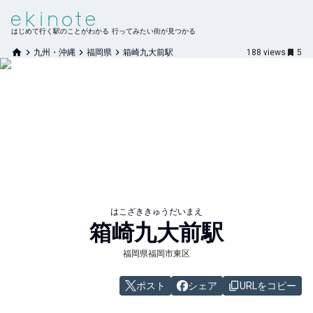
はじめて行く駅のことがわかる 行ってみたい街が見つかる
九州・沖縄
福岡県
箱崎九大前駅
188
views
5
はこざききゅうだいまえ
箱崎九大前
駅
福岡県福岡市東区
ポスト
シェア
URLをコピー