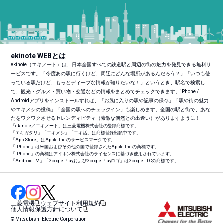
ekinote WEBとは
ekinote（エキノート）は、日本全国すべての鉄道駅と周辺の街の魅力を発見できる無料サ
ービスです。「今度あの駅に行くけど、周辺にどんな場所があるんだろう？」「いつも使
っている駅だけど、もっとディープな情報が知りたいな！」というとき、駅名で検索し
て、観光・グルメ・買い物・交通などの情報をまとめてチェックできます。iPhone /
Androidアプリをインストールすれば、「お気に入りの駅や記事の保存」「駅や街の魅力
やエキメシの投稿」「全国の駅へのチェックイン」も楽しめます。全国の駅と街で、あな
たをワクワクさせるセレンディピティ（素敵な偶然との出逢い）がありますように！
「ekinote／エキノート」は三菱電機株式会社の登録商標です。
「エキガタリ」「エキメシ」「エキ活」は商標登録出願中です。
「App Store」はApple Inc.のサービスマークです。
「iPhone」は米国およびその他の国で登録されたApple Inc.の商標です。
「iPhone」の商標はアイホン株式会社のライセンスに基づき使用されています。
「Android
TM
」「Google PlayおよびGoogle Playロゴ」はGoogle LLCの商標です。
三菱電機
ウェブサイト利用規約
個人情報保護方針について
© Mitsubishi Electric Corporation