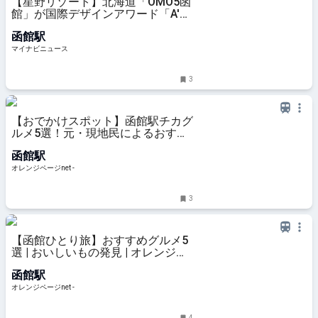
【星野リゾート】北海道「OMO5函
館」が国際デザインアワード「A'
Design Award 2026」2部門で受賞
函館駅
- どんなホテル?
マイナビニュース
3
【おでかけスポット】函館駅チカグ
ルメ5選！元・現地民によるおすす
めレポ♪ | おいしいもの発見 | オレン
函館駅
ジページnet
オレンジページnet -
3
【函館ひとり旅】おすすめグルメ5
選 | おいしいもの発見 | オレンジペ
ージnet
函館駅
オレンジページnet -
4