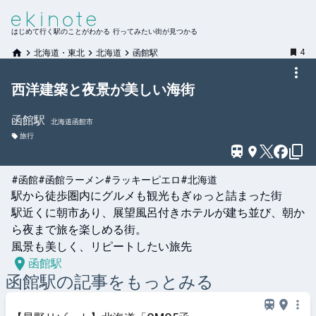
はじめて行く駅のことがわかる 行ってみたい街が見つかる
4
北海道・東北
北海道
函館駅
西洋建築と夜景が美しい海街
函館
駅
北海道函館市
旅行
#函館
#函館ラーメン
#ラッキーピエロ
#北海道
駅から徒歩圏内にグルメも観光もぎゅっと詰まった街

駅近くに朝市あり、展望風呂付きホテルが建ち並び、朝か
ら夜まで旅を楽しめる街。

風景も美しく、リピートしたい旅先
函館駅
函館
駅の記事をもっとみる