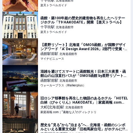
十字街
駅
北海道函館市
楽天トラベルガイド
函館・築100年超の歴史的建造物を再生したヘリテー
ジホテル「T9 HAKODATE」開業 【楽天トラベル】
十字街
駅
北海道函館市
楽天トラベルガイド
【星野リゾート】北海道「OMO5函館」が国際デザイ
ンアワード「A' Design Award 2026」2部門で受賞 -
どんなホテル?
函館駅前
駅
北海道函館市
マイナビニュース
混雑を避けてスマートに函館観光！日本三大夜景・函
館山の山頂直行バスが「OMO5函館 by星野リゾート」
で運行開始｜ウォーカープラス
函館駅前
駅
北海道函館市
ウォーカープラス（Walkerplus）
旧ロシア領事館を再生した物語のあるホテル 「HOTEL
白林（びゃくりん）HAKODATE」 | 家庭画報.com
｜“素敵な人”のディレクトリ
大町(北海道)
駅
北海道函館市
家庭画報.com｜“素敵な人”のディレクトリ
歴史を“見る”から“泊まる”へ… 北海道・函館のシンボ
ルといえる重要文化財「旧相馬家住宅」がホテルに!?