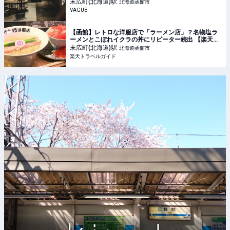
明治と令和、和洋折衷が交差する空間とは | VAGUE(ヴ
末広町(北海道)
駅
北海道函館市
ァーグ)
VAGUE
【函館】レトロな洋服店で「ラーメン店」？名物塩ラ
ーメンとこぼれイクラの丼にリピーター続出 【楽天ト
ラベル】
末広町(北海道)
駅
北海道函館市
楽天トラベルガイド