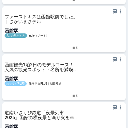
ファーストキスは函館駅前でした。
｜さかいまさテル
函館駅
#この駅がすき
note（ノート）
5
函館観光1泊2日のモデルコース！
人気の観光スポット・名所を満喫で
きる王道の旅程を紹介
函館駅
旅サラダPLUS
旅サラダPLUS｜朝日放送
5
道南いさりび鉄道「夜景列車
2025」函館の横夜景と漁り火を車
窓に
函館駅