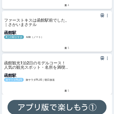
4
ファーストキスは函館駅前でした。
｜さかいまさテル
函館駅
#この駅がすき
note（ノート）
5
函館観光1泊2日のモデルコース！
人気の観光スポット・名所を満喫で
きる王道の旅程を紹介
函館駅
旅サラダPLUS
旅サラダPLUS｜朝日放送
5