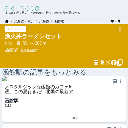
はじめて行く駅のことがわかる 行ってみたい街が見つかる
7
0
北海道・東北
北海道
函館駅
エキメシ！
漁火丼ラーメンセット
味の一番
駅から
200 m
函館
駅
北海道函館市
函館
駅の記事をもっとみる
ノスタルジックな函館のカフェ5
選。この夏行きたい北国の最新アド
レスへ
函館駅
ELLE
2