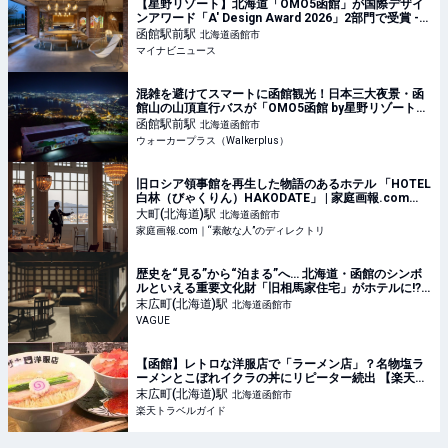
【星野リゾート】北海道「OMO5函館」が国際デザイ
ンアワード「A' Design Award 2026」2部門で受賞 -
どんなホテル?
函館駅前
駅
北海道函館市
マイナビニュース
混雑を避けてスマートに函館観光！日本三大夜景・函
館山の山頂直行バスが「OMO5函館 by星野リゾート」
で運行開始｜ウォーカープラス
函館駅前
駅
北海道函館市
ウォーカープラス（Walkerplus）
旧ロシア領事館を再生した物語のあるホテル 「HOTEL
白林（びゃくりん）HAKODATE」 | 家庭画報.com
｜“素敵な人”のディレクトリ
大町(北海道)
駅
北海道函館市
家庭画報.com｜“素敵な人”のディレクトリ
歴史を“見る”から“泊まる”へ… 北海道・函館のシンボ
ルといえる重要文化財「旧相馬家住宅」がホテルに!?
明治と令和、和洋折衷が交差する空間とは | VAGUE(ヴ
末広町(北海道)
駅
北海道函館市
ァーグ)
VAGUE
【函館】レトロな洋服店で「ラーメン店」？名物塩ラ
ーメンとこぼれイクラの丼にリピーター続出 【楽天ト
ラベル】
末広町(北海道)
駅
北海道函館市
楽天トラベルガイド