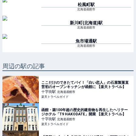
松風町
駅
北海道函館市
新川町(北海道)
駅
北海道函館市
魚市場通
駅
北海道函館市
周辺の駅の記事
ここだけのできたてパイ！「白い恋人」の石屋製菓直
営初のオープンキッチンが函館に 【楽天トラベル】
十字街
駅
北海道函館市
楽天トラベルガイド
函館・築100年超の歴史的建造物を再生したヘリテー
ジホテル「T9 HAKODATE」開業 【楽天トラベル】
十字街
駅
北海道函館市
楽天トラベルガイド