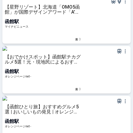
【星野リゾート】北海道「OMO5函
館」が国際デザインアワード「A'
Design Award 2026」2部門で受賞
函館駅
- どんなホテル?
マイナビニュース
3
【おでかけスポット】函館駅チカグ
ルメ5選！元・現地民によるおすす
めレポ♪ | おいしいもの発見 | オレン
函館駅
ジページnet
オレンジページnet -
3
【函館ひとり旅】おすすめグルメ5
選 | おいしいもの発見 | オレンジペ
ージnet
函館駅
オレンジページnet -