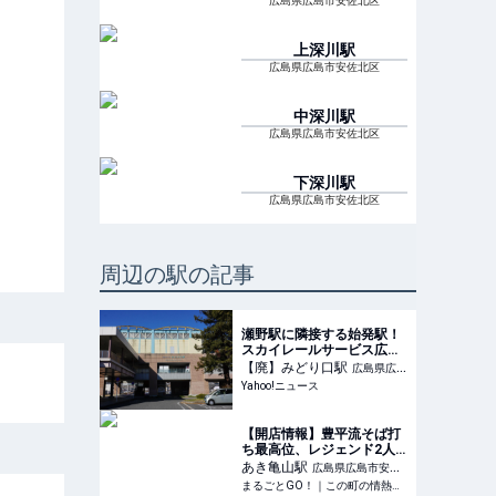
広島県広島市安佐北区
上深川
駅
広島県広島市安佐北区
中深川
駅
広島県広島市安佐北区
下深川
駅
広島県広島市安佐北区
周辺の駅の記事
瀬野駅に隣接する始発駅！
スカイレールサービス広島
短距離交通瀬野線 みどり口
【廃】みどり口
駅
広島県広島
駅（広島県広島市安芸区）
Yahoo!ニュース
市安芸区
（清水要） - エキスパート
- Yahoo!ニュース
【開店情報】豊平流そば打
ち最高位、レジェンド2人
による本格そばが気軽に味
あき亀山
駅
広島県広島市安佐
わえる! 安佐北区亀山南に
まるごとGO！｜この町の情熱を熱くする地元メディア
北区