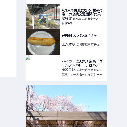
4月末で廃止になる“世界で
唯一の公共交通機関”に乗っ
てみた「遊園地のアトラク
瀬野
駅
広島県広島市安芸区
ションに乗った気分」 | 日
日刊SPA!
刊SPA!
⭐︎美味しいパン屋さん⭐︎
上八木
駅
広島県広島市安佐南
区
バイカーに人気！広島「ゴ
ールデンバレー」はハンバ
ーガーやカレーが美味し
志和口
駅
広島県広島市安佐北
い、アメリカンカフェ
広島ニュース 食べタインジャー
区