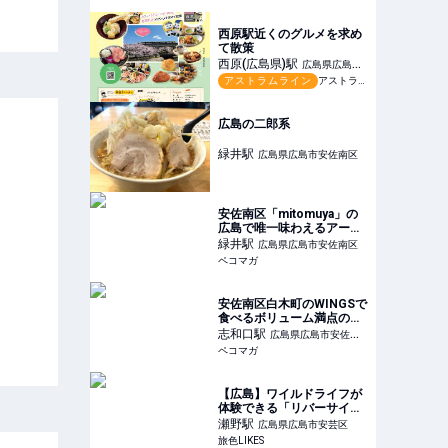
「あき亀山のそば処」が
4/8(金)オープン。
西原駅近くのグルメを求め
て散策
西原(広島県)
駅
広島県広島市
アストラムライン
アストラムライン沿線マガジンvol.31
安佐南区
広島の二郎系
緑井
駅
広島県広島市安佐南区
安佐南区「mitomuya」の
広島で唯一味わえるアーム
ズ珈琲とあいがけカレーを
緑井
駅
広島県広島市安佐南区
堪能
ペコマガ
安佐南区白木町のWINGSで
食べるボリューム満点のホ
ットサンド
志和口
駅
広島県広島市安佐北
ペコマガ
区
【広島】ワイルドライフが
体験できる「リバーサイド
グランピング上瀬野」へ｜
瀬野
駅
広島県広島市安芸区
旅色LIKES
旅色LIKES