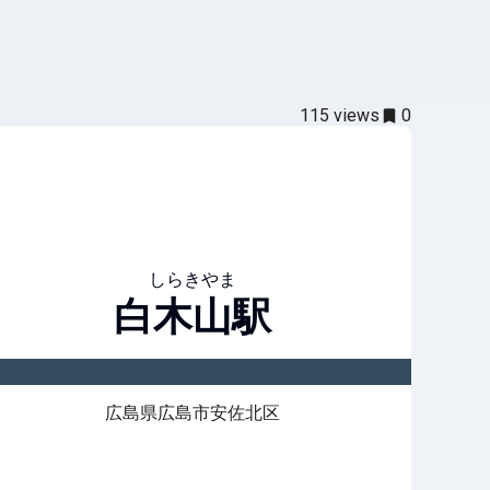
115
views
0
しらきやま
白木山
駅
広島県広島市安佐北区