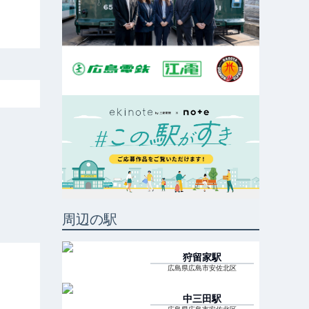
周辺の駅
狩留家
駅
広島県広島市安佐北区
中三田
駅