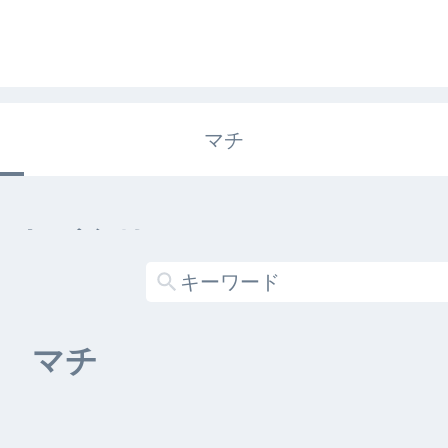
マチ
エキガタリ
する記事がありません
マチ