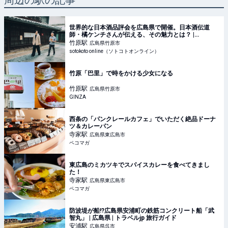
周辺の駅の記事
世界的な日本酒品評会を広島県で開催。日本酒伝道
師・橘ケンチさんが伝える、その魅力とは？ |
sotokoto online（ソトコトオンライン）
竹原
駅
広島県竹原市
sotokoto online（ソトコトオンライン）
竹原「巴里」で時をかける少女になる
竹原
駅
広島県竹原市
GINZA
西条の「パンクレールカフェ」でいただく絶品ドーナ
ツ＆カレーパン
寺家
駅
広島県東広島市
ペコマガ
東広島のミカツキでスパイスカレーを食べてきまし
た！
寺家
駅
広島県東広島市
ペコマガ
防波堤が船!?広島県安浦町の鉄筋コンクリート船「武
智丸」 | 広島県 | トラベルjp 旅行ガイド
安浦
駅
広島県呉市