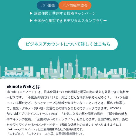
〇〇電鉄
△△市観光協会
▶ 沿線住民と共創する投稿キャンペーン
▶ 全国から集客できるデジタルスタンプラリー
ビジネスアカウントについて詳しくはこちら
ekinote WEBとは
ekinote（エキノート）は、日本全国すべての鉄道駅と周辺の街の魅力を発見できる無料サ
ービスです。「今度あの駅に行くけど、周辺にどんな場所があるんだろう？」「いつも使
っている駅だけど、もっとディープな情報が知りたいな！」というとき、駅名で検索し
て、観光・グルメ・買い物・交通などの情報をまとめてチェックできます。iPhone /
Androidアプリをインストールすれば、「お気に入りの駅や記事の保存」「駅や街の魅力
やエキメシの投稿」「全国の駅へのチェックイン」も楽しめます。全国の駅と街で、あな
たをワクワクさせるセレンディピティ（素敵な偶然との出逢い）がありますように！
「ekinote／エキノート」は三菱電機株式会社の登録商標です。
「エキガタリ」「エキメシ」「エキ活」は商標登録出願中です。