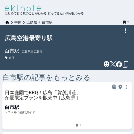
はじめて行く駅のことがわかる 行ってみたい街が見つかる
2
中国
広島県
白市駅
広島空港最寄り駅
白市
駅
広島県東広島市
旅行
白市
駅の記事をもっとみる
日本庭園でBBQ！広島「賀茂川荘」
が夏限定プランを販売中 | 広島県 |
トラベルjp 旅行ガイド
白市駅
トラベルjp 旅行ガイド
7