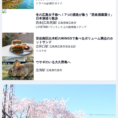
トラベルjp 旅行ガイド
冬の広島女子旅へ！7つの酒造が集う「西条酒蔵通り」
日本酒巡り散歩
西条(広島県)
駅
広島県東広島市
LOVETABI -ワンランク上の旅情報メディア
安佐南区白木町のWINGSで食べるボリューム満点のホ
ットサンド
志和口
駅
広島県広島市安佐北区
ペコマガ
ウサギのいる大久野島へ
忠海
駅
広島県竹原市