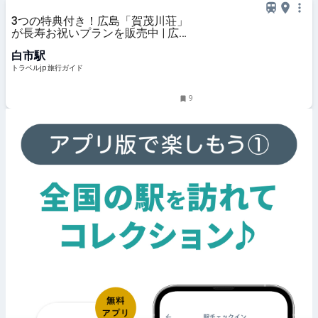
3つの特典付き！広島「賀茂川荘」
が長寿お祝いプランを販売中 | 広島
県 | トラベルjp 旅行ガイド
白市駅
トラベルjp 旅行ガイド
9