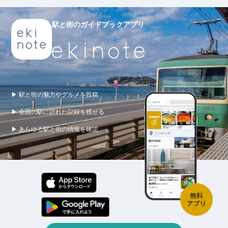
駅と街のガイドブックアプリ
▶ 駅と街の魅力やグルメを投稿
▶ 全国の駅に訪れた記録を残せる
▶ あらゆる駅と街の情報を確認