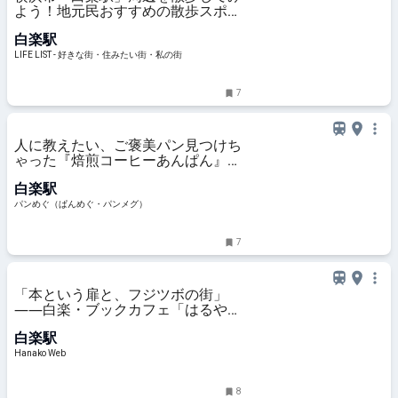
よう！地元民おすすめの散歩スポッ
ト10選 - LIFE LIST - 好きな街・住
白楽駅
みたい街・私の街
LIFE LIST - 好きな街・住みたい街・私の街
7
人に教えたい、ご褒美パン見つけち
ゃった『焙煎コーヒーあんぱん』
【ル・ミトロン神大寺本店】（神奈
白楽駅
川県・横浜市）
パンめぐ（ぱんめぐ・パンメグ）
7
「本という扉と、フジツボの街」
――白楽・ブックカフェ「はるや」
で書評エッセイ集を読む | 児玉雨子
白楽駅
のKANAGAWA探訪＃12
Hanako Web
8