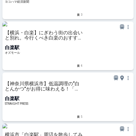
ヨコハマ経済新聞
3
【横浜・白楽】にぎわう街の出会い
と別れ。今行くべき白楽のおすすめ
スポット3選 - OZmall
白楽駅
オズモール
4
【神奈川県横浜市】低温調理の“白
とんかつ”がお得に味わえる！「と
んかつ六角箸」が年末年始イベント
白楽駅
開催
STRAIGHT PRESS
5
横浜市「白楽駅」周辺を散歩してみ