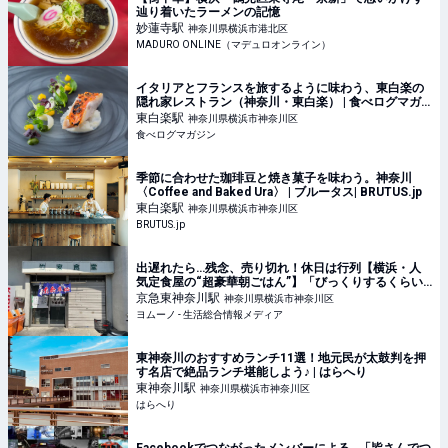
辿り着いたラーメンの記憶
妙蓮寺
駅
神奈川県横浜市港北区
MADURO ONLINE（マデュロオンライン）
イタリアとフランスを旅するように味わう、東白楽の
隠れ家レストラン（神奈川・東白楽） | 食べログマガ
ジン
東白楽
駅
神奈川県横浜市神奈川区
食べログマガジン
季節に合わせた珈琲豆と焼き菓子を味わう。神奈川
〈Coffee and Baked Ura〉 | ブルータス| BRUTUS.jp
東白楽
駅
神奈川県横浜市神奈川区
BRUTUS.jp
出遅れたら…残念、売り切れ！休日は行列【横浜・人
気定食屋の“超豪華朝ごはん”】「びっくりするくらい
厚切り」「あぁ、贅沢…」 | ヨムーノ
京急東神奈川
駅
神奈川県横浜市神奈川区
ヨムーノ - 生活総合情報メディア
東神奈川のおすすめランチ11選！地元民が太鼓判を押
す名店で絶品ランチ堪能しよう♪ | はらへり
東神奈川
駅
神奈川県横浜市神奈川区
はらへり