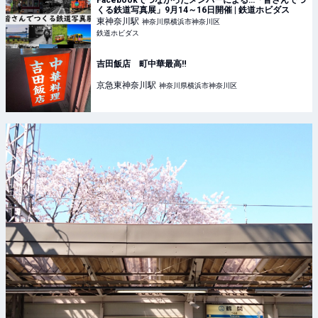
Facebookでつながったメンバーによる…「皆さんでつ
くる鉄道写真展」9月14～16日開催 | 鉄道ホビダス
東神奈川
駅
神奈川県横浜市神奈川区
鉄道ホビダス
吉田飯店 町中華最高‼️
京急東神奈川
駅
神奈川県横浜市神奈川区