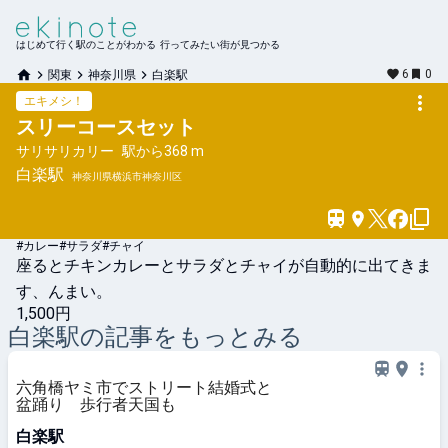
はじめて行く駅のことがわかる 行ってみたい街が見つかる
6
0
関東
神奈川県
白楽駅
エキメシ！
スリーコースセット
サリサリカリー
駅から
368 m
白楽
駅
神奈川県横浜市神奈川区
#カレー
#サラダ
#チャイ
座るとチキンカレーとサラダとチャイが自動的に出てきま
す、んまい。
1,500円
白楽
駅の記事をもっとみる
六角橋ヤミ市でストリート結婚式と
盆踊り 歩行者天国も
白楽駅