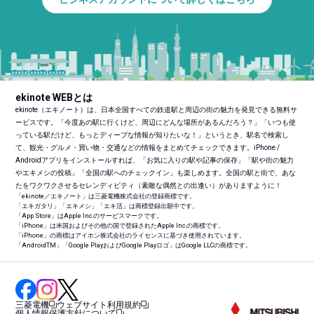
ekinote WEBとは
ekinote（エキノート）は、日本全国すべての鉄道駅と周辺の街の魅力を発見できる無料サ
ービスです。「今度あの駅に行くけど、周辺にどんな場所があるんだろう？」「いつも使
っている駅だけど、もっとディープな情報が知りたいな！」というとき、駅名で検索し
て、観光・グルメ・買い物・交通などの情報をまとめてチェックできます。iPhone /
Androidアプリをインストールすれば、「お気に入りの駅や記事の保存」「駅や街の魅力
やエキメシの投稿」「全国の駅へのチェックイン」も楽しめます。全国の駅と街で、あな
たをワクワクさせるセレンディピティ（素敵な偶然との出逢い）がありますように！
「ekinote／エキノート」は三菱電機株式会社の登録商標です。
「エキガタリ」「エキメシ」「エキ活」は商標登録出願中です。
「App Store」はApple Inc.のサービスマークです。
「iPhone」は米国およびその他の国で登録されたApple Inc.の商標です。
「iPhone」の商標はアイホン株式会社のライセンスに基づき使用されています。
「Android
TM
」「Google PlayおよびGoogle Playロゴ」はGoogle LLCの商標です。
三菱電機
ウェブサイト利用規約
個人情報保護方針について