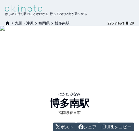
はじめて行く駅のことがわかる 行ってみたい街が見つかる
九州・沖縄
福岡県
博多南駅
295
views
29
はかたみなみ
博多南
駅
福岡県春日市
ポスト
シェア
URLをコピー