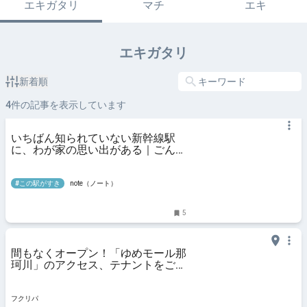
エキガタリ
マチ
エキ
エキガタリ
新着順
4
件の記事を表示しています
いちばん知られていない新幹線駅
に、わが家の思い出がある｜ごんの
すけ2025
#この駅がすき
note（ノート）
5
間もなくオープン！「ゆめモール那
珂川」のアクセス、テナントをご紹
介【那珂川市】
フクリパ