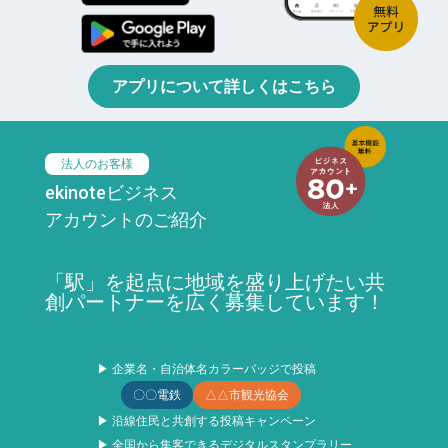
アプリについて詳しくはこちら
法人のお客様
ekinoteビジネス
アカウントのご紹介
「駅」を起点に地域を盛り上げたい共
創パートナーを広く募集しています！
▶ 企業名・自治体名カラーバッジで投稿
〇〇電鉄
△△市観光協会
▶ 沿線住民と共創する投稿キャンペーン
▶ 全国から集客できるデジタルスタンプラリー