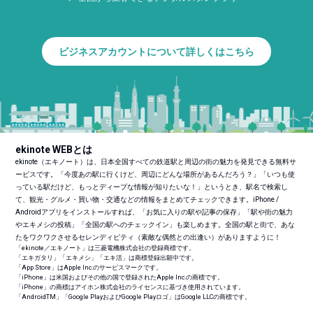
ビジネスアカウントについて詳しくはこちら
ekinote WEBとは
ekinote（エキノート）は、日本全国すべての鉄道駅と周辺の街の魅力を発見できる無料サ
ービスです。「今度あの駅に行くけど、周辺にどんな場所があるんだろう？」「いつも使
っている駅だけど、もっとディープな情報が知りたいな！」というとき、駅名で検索し
て、観光・グルメ・買い物・交通などの情報をまとめてチェックできます。iPhone /
Androidアプリをインストールすれば、「お気に入りの駅や記事の保存」「駅や街の魅力
やエキメシの投稿」「全国の駅へのチェックイン」も楽しめます。全国の駅と街で、あな
たをワクワクさせるセレンディピティ（素敵な偶然との出逢い）がありますように！
「ekinote／エキノート」は三菱電機株式会社の登録商標です。
「エキガタリ」「エキメシ」「エキ活」は商標登録出願中です。
「App Store」はApple Inc.のサービスマークです。
「iPhone」は米国およびその他の国で登録されたApple Inc.の商標です。
「iPhone」の商標はアイホン株式会社のライセンスに基づき使用されています。
「Android
TM
」「Google PlayおよびGoogle Playロゴ」はGoogle LLCの商標です。