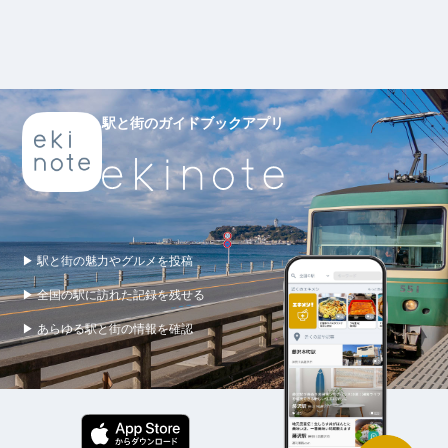
駅と街のガイドブックアプリ
▶ 駅と街の魅力やグルメを投稿
▶ 全国の駅に訪れた記録を残せる
▶ あらゆる駅と街の情報を確認