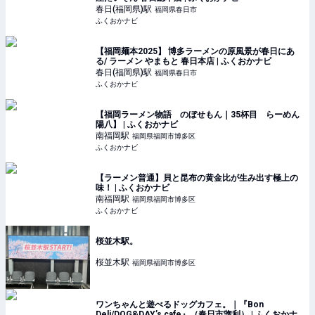
春日(福岡県)
駅
福岡県春日市
ふくおかナビ
【福岡麺本2025】 博多ラーメンの原風景が春日にあ
る/ ラーメン やまもと 春日本店 | ふくおかナビ
春日(福岡県)
駅
福岡県春日市
ふくおかナビ
【福岡ラーメン物語 のぼせもん｜35杯目 らーめん
陽八】 | ふくおかナビ
南福岡
駅
福岡県福岡市博多区
ふくおかナビ
【ラーメン普通】貝と昆布の黄金比が生み出す極上の
味！ | ふくおかナビ
南福岡
駅
福岡県福岡市博多区
ふくおかナビ
桜並木駅。
桜並木
駅
福岡県福岡市博多区
ワンちゃんと遊べるドッグカフェ。｜『Bon
Deli/DOG&DAY’s cafe』（春日市惣利） | ふくおかナ