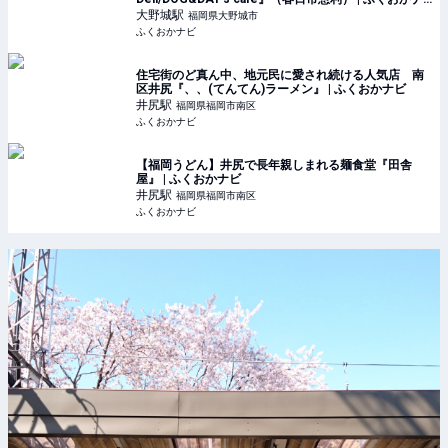
ビ
大野城
駅
福岡県大野城市
ふくおかナビ
住宅街のど真ん中、地元民に愛され続ける人気店 南
区井尻『、、(てんてん)ラーメン』 | ふくおかナビ
井尻
駅
福岡県福岡市南区
ふくおかナビ
【福岡うどん】井尻で長年親しまれる麺食堂『田舎
屋』 | ふくおかナビ
井尻
駅
福岡県福岡市南区
ふくおかナビ