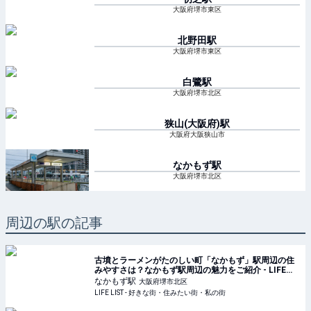
大阪府堺市東区
北野田
駅
大阪府堺市東区
白鷺
駅
大阪府堺市北区
狭山(大阪府)
駅
大阪府大阪狭山市
なかもず
駅
大阪府堺市北区
周辺の駅の記事
古墳とラーメンがたのしい町「なかもず」駅周辺の住
みやすさは？なかもず駅周辺の魅力をご紹介 - LIFE
LIST - 好きな街・住みたい街・私の街
なかもず
駅
大阪府堺市北区
LIFE LIST - 好きな街・住みたい街・私の街