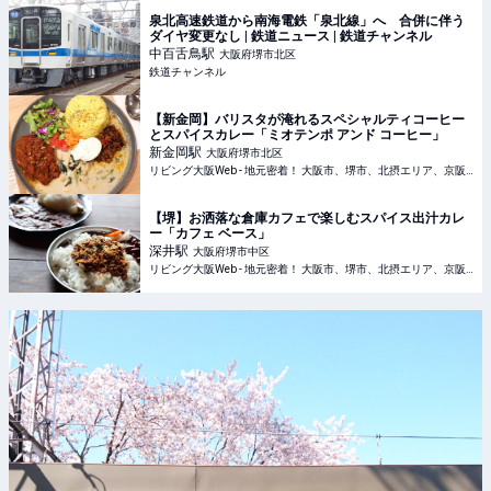
泉北高速鉄道から南海電鉄「泉北線」へ 合併に伴う
ダイヤ変更なし | 鉄道ニュース | 鉄道チャンネル
中百舌鳥
駅
大阪府堺市北区
鉄道チャンネル
【新金岡】バリスタが淹れるスペシャルティコーヒー
とスパイスカレー「ミオテンポ アンド コーヒー」
新金岡
駅
大阪府堺市北区
リビング大阪Web - 地元密着！ 大阪市、堺市、北摂エリア、京阪沿線ほかのグルメ、イベント、お出かけ、習い事情報
【堺】お洒落な倉庫カフェで楽しむスパイス出汁カレ
ー「カフェ ベース」
深井
駅
大阪府堺市中区
リビング大阪Web - 地元密着！ 大阪市、堺市、北摂エリア、京阪沿線ほかのグルメ、イベント、お出かけ、習い事情報