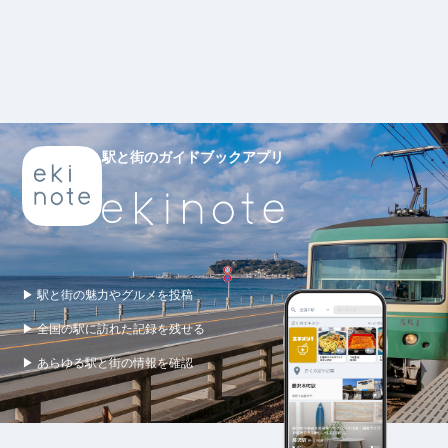
駅と街のガイドブックアプリ
▶ 駅と街の魅力やグルメを投稿
▶ 全国の駅に訪れた記録を残せる
▶ あらゆる駅と街の情報を確認