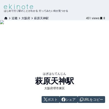
はじめて行く駅のことがわかる 行ってみたい街が見つかる
近畿
大阪府
萩原天神駅
451
views
8
はぎはらてんじん
萩原天神
駅
大阪府堺市東区
ポスト
シェア
URLをコピー