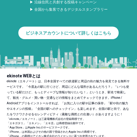
▶ 沿線住民と共創する投稿キャンペーン
▶ 全国から集客できるデジタルスタンプラリー
ビジネスアカウントについて詳しくはこちら
ekinote WEBとは
ekinote（エキノート）は、日本全国すべての鉄道駅と周辺の街の魅力を発見できる無料サ
ービスです。「今度あの駅に行くけど、周辺にどんな場所があるんだろう？」「いつも使
っている駅だけど、もっとディープな情報が知りたいな！」というとき、駅名で検索し
て、観光・グルメ・買い物・交通などの情報をまとめてチェックできます。iPhone /
Androidアプリをインストールすれば、「お気に入りの駅や記事の保存」「駅や街の魅力
やエキメシの投稿」「全国の駅へのチェックイン」も楽しめます。全国の駅と街で、あな
たをワクワクさせるセレンディピティ（素敵な偶然との出逢い）がありますように！
「ekinote／エキノート」は三菱電機株式会社の登録商標です。
「エキガタリ」「エキメシ」「エキ活」は商標登録出願中です。
「App Store」はApple Inc.のサービスマークです。
「iPhone」は米国およびその他の国で登録されたApple Inc.の商標です。
「iPhone」の商標はアイホン株式会社のライセンスに基づき使用されています。