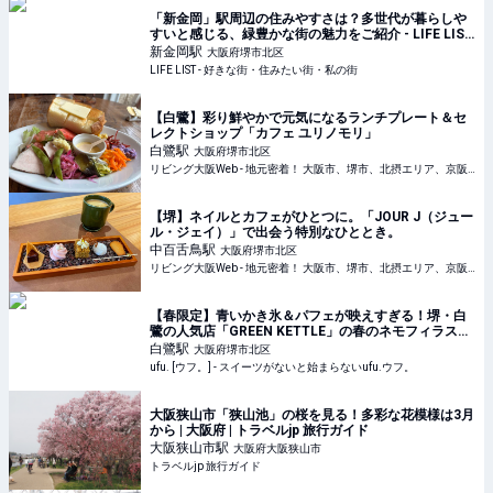
「新金岡」駅周辺の住みやすさは？多世代が暮らしや
すいと感じる、緑豊かな街の魅力をご紹介 - LIFE LIST
- 好きな街・住みたい街・私の街
新金岡
駅
大阪府堺市北区
LIFE LIST - 好きな街・住みたい街・私の街
【白鷺】彩り鮮やかで元気になるランチプレート＆セ
レクトショップ「カフェ ユリノモリ」
白鷺
駅
大阪府堺市北区
リビング大阪Web - 地元密着！ 大阪市、堺市、北摂エリア、京阪沿線ほかのグルメ、イベント、お出かけ、習い事情報
【堺】ネイルとカフェがひとつに。「JOUR J（ジュー
ル・ジェイ）」で出会う特別なひととき。
中百舌鳥
駅
大阪府堺市北区
リビング大阪Web - 地元密着！ 大阪市、堺市、北摂エリア、京阪沿線ほかのグルメ、イベント、お出かけ、習い事情報
【春限定】青いかき氷＆パフェが映えすぎる！堺・白
鷺の人気店「GREEN KETTLE」の春のネモフィラスイ
ーツとは？ - ufu. [ウフ。]
白鷺
駅
大阪府堺市北区
ufu. [ウフ。] - スイーツがないと始まらないufu.ウフ。
大阪狭山市「狭山池」の桜を見る！多彩な花模様は3月
から | 大阪府 | トラベルjp 旅行ガイド
大阪狭山市
駅
大阪府大阪狭山市
トラベルjp 旅行ガイド