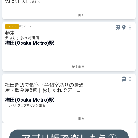
売 | TABIZINE～人生に旅心を～
TABIZINE～人生に旅心を～
5
駅から130 m
エキメシ！
蕎麦
天ぷらまきの 梅田店
梅田(Osaka Metro)駅
5
0
梅田周辺で個室・半個室ありの居酒
屋・飲み屋6選｜おしゃれでデート
にぴったりの店も
梅田(Osaka Metro)駅
トラベルウェブマガジン旅色
6