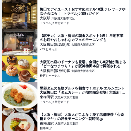
梅田でデイユース！おすすめホテル10選 テレワークや
女子会にも！ | トラベルjp 旅行ガイド
大阪
駅
大阪府大阪市北区
トラベルjp 旅行ガイド
【駅チカ】大阪・梅田の朝食スポット6選！ 早朝営業
のお店やおしゃれなカフェのモーニングも
大阪梅田(阪急線)
駅
大阪府大阪市北区
バスとりっぷ
大阪初出店のドーナツも登場。全国から8店舗が集まる
『どーなつまつり！』が阪神梅田本店で開催されるみ
たい | 神戸ジャーナル
大阪梅田(阪神線)
駅
大阪府大阪市北区
神戸ジャーナル
黒部ダムの名物グルメを朝食で！ホテル エルシエント
大阪梅田に「ダムカレー」が期間限定登場 | 大阪府 | ト
ラベルjp 旅行ガイド
東梅田
駅
大阪府大阪市北区
トラベルjp 旅行ガイド
【大阪・梅田】大阪人がこよなく愛す老舗喫茶「心斎
橋ミツヤ」の洋食モーニング - 朝時間.jp
東梅田
駅
大阪府大阪市北区
朝時間.jp