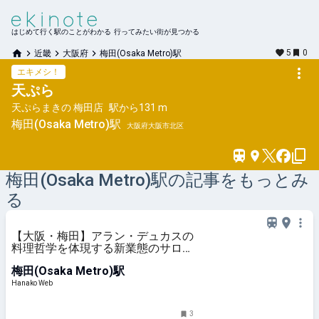
はじめて行く駅のことがわかる 行ってみたい街が見つかる
5
0
近畿
大阪府
梅田(Osaka Metro)駅
エキメシ！
天ぷら
天ぷらまきの 梅田店
駅から
131 m
梅田(Osaka Metro)
駅
大阪府大阪市北区
梅田(Osaka Metro)
駅の記事をもっとみ
る
【大阪・梅田】アラン・デュカスの
料理哲学を体現する新業態のサロン
が〈阪急うめだ本店〉にオープン。
梅田(Osaka Metro)駅
Hanako Web
3