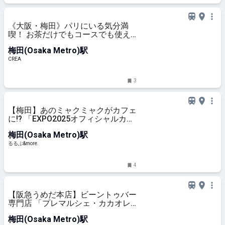
《大阪・梅田》パリにいる気分満
喫！ お茶だけでもコースでも使え
るフレンチの巨匠、アラン・デュカ
梅田(Osaka Metro)駅
ス氏の美しすぎるサロン
CREA
3
【梅田】あのミャクミャクがカフェ
に!? 「EXPO2025オフィシャルカフ
ェ」が2026年4月27日～10月31日
梅田(Osaka Metro)駅
に期間限定OPEN｜るるぶ&more.
るるぶ&more.
4
【阪急うめだ本店】ビーントゥバー
専門店 「プレマルシェ・カカオレ
ート（R）ラボ」がチョコレート博
梅田(Osaka Metro)駅
覧会2026に初出店！新作も先行販