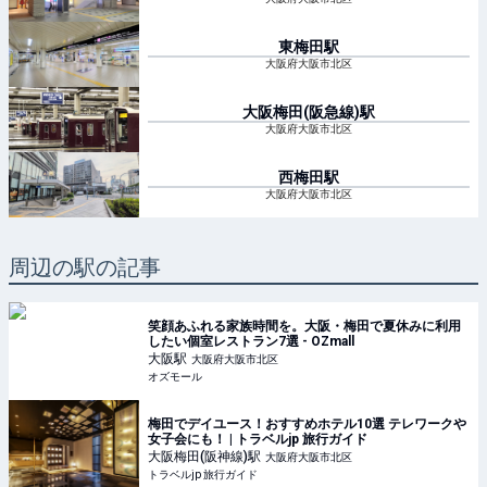
東梅田
駅
大阪府大阪市北区
大阪梅田(阪急線)
駅
大阪府大阪市北区
西梅田
駅
大阪府大阪市北区
周辺の駅の記事
笑顔あふれる家族時間を。大阪・梅田で夏休みに利用
したい個室レストラン7選 - OZmall
大阪
駅
大阪府大阪市北区
オズモール
梅田でデイユース！おすすめホテル10選 テレワークや
女子会にも！ | トラベルjp 旅行ガイド
大阪梅田(阪神線)
駅
大阪府大阪市北区
トラベルjp 旅行ガイド