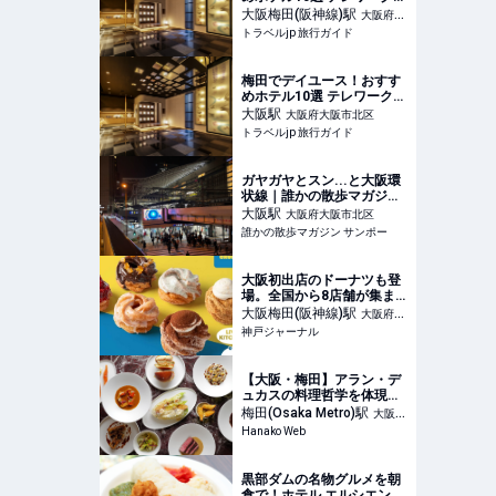
女子会にも！ | トラベルjp
大阪梅田(阪神線)
駅
大阪府大
旅行ガイド
トラベルjp 旅行ガイド
阪市北区
梅田でデイユース！おすす
めホテル10選 テレワークや
女子会にも！ | トラベルjp
大阪
駅
大阪府大阪市北区
旅行ガイド
トラベルjp 旅行ガイド
ガヤガヤとスン...と大阪環
状線｜誰かの散歩マガジン
サンポー
大阪
駅
大阪府大阪市北区
誰かの散歩マガジン サンポー
大阪初出店のドーナツも登
場。全国から8店舗が集ま
る『どーなつまつり！』が
大阪梅田(阪神線)
駅
大阪府大
阪神梅田本店で開催される
神戸ジャーナル
阪市北区
みたい | 神戸ジャーナル
【大阪・梅田】アラン・デ
ュカスの料理哲学を体現す
る新業態のサロンが〈阪急
梅田(Osaka Metro)
駅
大阪府
うめだ本店〉にオープン。
Hanako Web
大阪市北区
黒部ダムの名物グルメを朝
食で！ホテル エルシエント