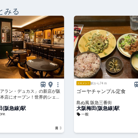
とみる
駅から74 m
エキメシ！
ゴーヤチャンプル定食
アラン・デュカス」の新店が阪
本店にオープン！世界的シェフ
島ぬ風 阪急三番街
ツやセイボリーを楽しめる優雅
(阪急線)駅
大阪梅田(阪急線)駅
｜るるぶ&more.
re.
一般
3