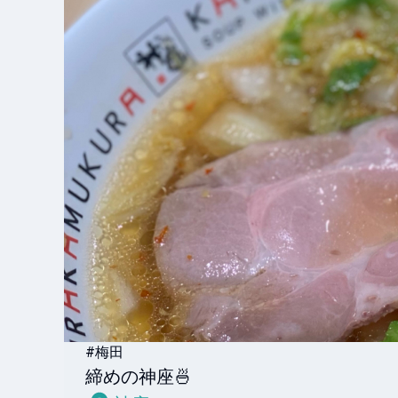
#梅田
締めの神座🍜