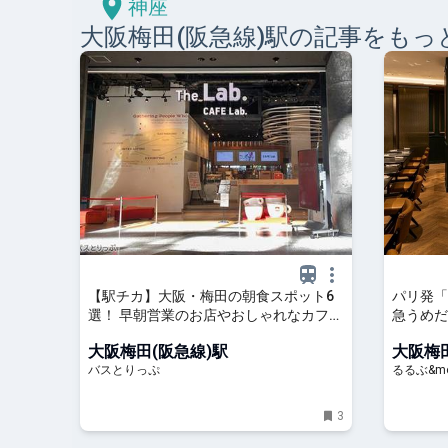
神座
大阪梅田(阪急線)
駅の記事をもっ
【駅チカ】大阪・梅田の朝食スポット6
パリ発「
選！ 早朝営業のお店やおしゃれなカフェ
急うめだ
のモーニングも
のスイー
大阪梅田(阪急線)駅
大阪梅田
なサロン
バスとりっぷ
るるぶ&mo
3