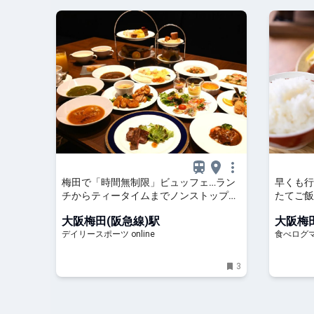
梅田で「時間無制限」ビュッフェ…ラン
早くも行
チからティータイムまでノンストップで
たてご飯
約60種を満喫/デイリースポーツ online
田） |
大阪梅田(阪急線)駅
大阪梅田
デイリースポーツ online
食べログ
3