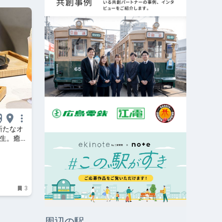
新たなオ
誕生。癒や
やオープ
3
周辺の駅