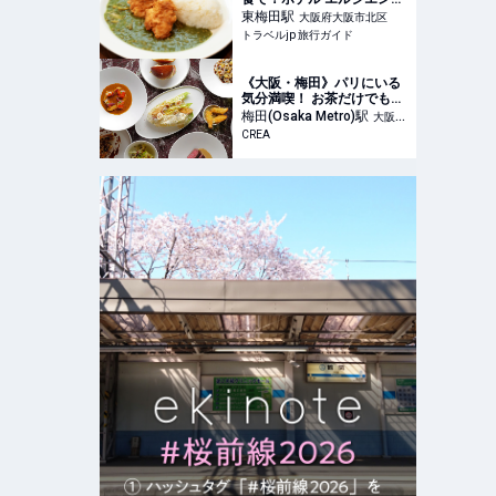
大阪梅田に「ダムカレー」
東梅田
駅
大阪府大阪市北区
が期間限定登場 | 大阪府 | ト
トラベルjp 旅行ガイド
ラベルjp 旅行ガイド
《大阪・梅田》パリにいる
気分満喫！ お茶だけでもコ
ースでも使えるフレンチの
梅田(Osaka Metro)
駅
大阪府
巨匠、アラン・デュカス氏
CREA
大阪市北区
の美しすぎるサロン