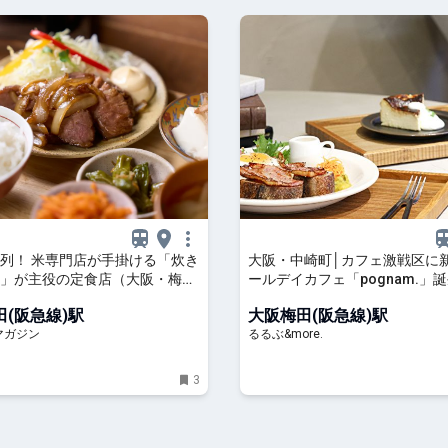
列！ 米専門店が手掛ける「炊き
大阪・中崎町│カフェ激戦区に
」が主役の定食店（大阪・梅
ールデイカフェ「pognam.」
 食べログマガジン
しの空間でこだわりのスイーツ
(阪急線)駅
大阪梅田(阪急線)駅
ンサンドを｜るるぶ&more.
マガジン
るるぶ&more.
3