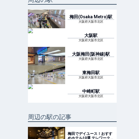
梅田(Osaka Metro)
駅
大阪府大阪市北区
大阪
駅
大阪府大阪市北区
大阪梅田(阪神線)
駅
大阪府大阪市北区
東梅田
駅
大阪府大阪市北区
中崎町
駅
大阪府大阪市北区
周辺の駅の記事
梅田でデイユース！おすす
めホテル10選 テレワークや