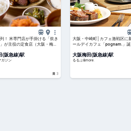
列！ 米専門店が手掛ける「炊き
大阪・中崎町│カフェ激戦区に
」が主役の定食店（大阪・梅
ールデイカフェ「pognam.」
 食べログマガジン
しの空間でこだわりのスイーツ
(阪急線)駅
大阪梅田(阪急線)駅
ンサンドを｜るるぶ&more.
マガジン
るるぶ&more.
3