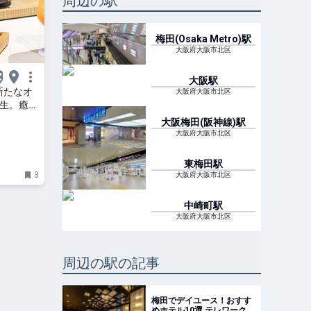
周辺の駅
梅田(Osaka Metro)
駅
大阪府大阪市北区
大阪
駅
新たなオ
大阪府大阪市北区
誕生。癒や
やオープ
大阪梅田(阪神線)
駅
大阪府大阪市北区
東梅田
駅
3
大阪府大阪市北区
中崎町
駅
大阪府大阪市北区
周辺の駅の記事
梅田でデイユース！おすす
めホテル10選 テレワークや