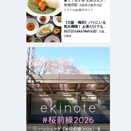
食で！ホテル エルシエント
大阪梅田に「ダムカレー」
東梅田
駅
大阪府大阪市北区
が期間限定登場 | 大阪府 | ト
トラベルjp 旅行ガイド
ラベルjp 旅行ガイド
《大阪・梅田》パリにいる
気分満喫！ お茶だけでもコ
ースでも使えるフレンチの
梅田(Osaka Metro)
駅
大阪府
巨匠、アラン・デュカス氏
CREA
大阪市北区
の美しすぎるサロン