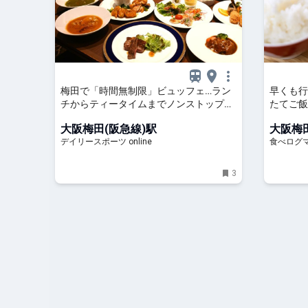
梅田で「時間無制限」ビュッフェ…ラン
早くも行
チからティータイムまでノンストップで
たてご飯
約60種を満喫/デイリースポーツ online
田） |
大阪梅田(阪急線)駅
大阪梅田
デイリースポーツ online
食べログ
3