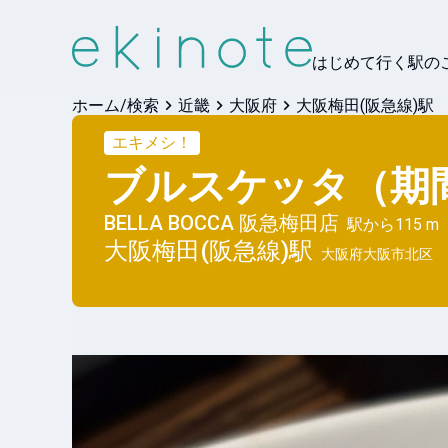
はじめて行く駅の
ホーム/検索
近畿
大阪府
大阪梅田(阪急線)駅
エキメシ！
ブルスケッタ（期
BELLA BOCCA 阪急梅田店
駅から
115 m
大阪梅田(阪急線)
駅
大阪府大阪市北区