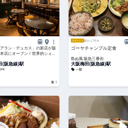
駅から74 m
エキメシ！
ゴーヤチャンプル定食
アラン・デュカス」の新店が阪
本店にオープン！世界的シェフ
島ぬ風 阪急三番街
ツやセイボリーを楽しめる優雅
(阪急線)駅
大阪梅田(阪急線)駅
｜るるぶ&more.
re.
一般
3