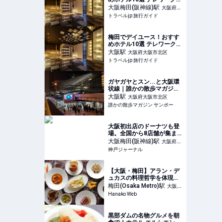
女子会にも！ | トラベルjp
大阪梅田(阪神線)
駅
大阪府大
旅行ガイド
トラベルjp 旅行ガイド
阪市北区
梅田でデイユース！おすす
めホテル10選 テレワークや
女子会にも！ | トラベルjp
大阪
駅
大阪府大阪市北区
旅行ガイド
トラベルjp 旅行ガイド
ガヤガヤとスン...と大阪環
状線｜誰かの散歩マガジン
サンポー
大阪
駅
大阪府大阪市北区
誰かの散歩マガジン サンポー
大阪初出店のドーナツも登
場。全国から8店舗が集ま
る『どーなつまつり！』が
大阪梅田(阪神線)
駅
大阪府大
阪神梅田本店で開催される
神戸ジャーナル
阪市北区
みたい | 神戸ジャーナル
【大阪・梅田】アラン・デ
ュカスの料理哲学を体現す
る新業態のサロンが〈阪急
梅田(Osaka Metro)
駅
大阪府
うめだ本店〉にオープン。
Hanako Web
大阪市北区
黒部ダムの名物グルメを朝