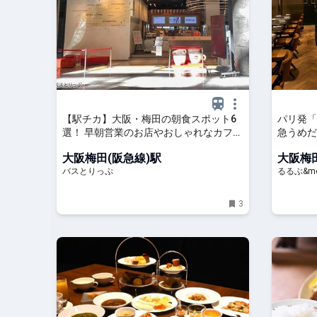
【駅チカ】大阪・梅田の朝食スポット6
パリ発「
選！ 早朝営業のお店やおしゃれなカフェ
急うめだ
のモーニングも
のスイー
大阪梅田(阪急線)駅
大阪梅田
なサロン
バスとりっぷ
るるぶ&mo
3