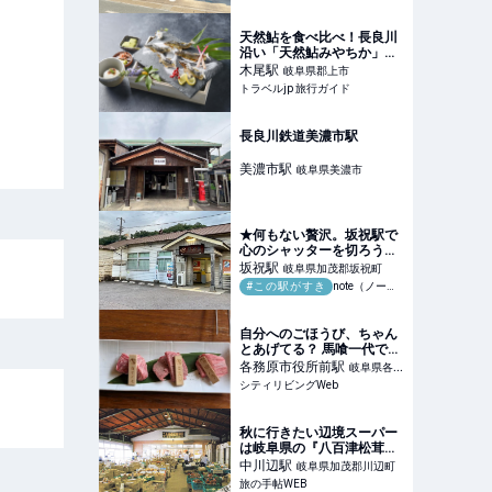
麦とは？ / 岐阜県美濃市の
「そば切り まる伍」 -
GOTRIP!
天然鮎を食べ比べ！長良川
沿い「天然鮎みやちか」の
特別御膳が期間限定で登場 |
木尾
駅
岐阜県郡上市
岐阜県 | トラベルjp 旅行ガ
トラベルjp 旅行ガイド
イド
長良川鉄道美濃市駅
美濃市
駅
岐阜県美濃市
★何もない贅沢。坂祝駅で
心のシャッターを切ろう！
｜ハッピー
坂祝
駅
岐阜県加茂郡坂祝町
#この駅がすき
note（ノート）
自分へのごほうび、ちゃん
とあげてる？ 馬喰一代でと
ろける飛騨牛ランチ｜シテ
各務原市役所前
駅
岐阜県各務
ィリビングWeb
シティリビングWeb
原市
秋に行きたい辺境スーパー
は岐阜県の『八百津松茸市
場「後藤食品」』。ヘボ、
中川辺
駅
岐阜県加茂郡川辺町
鮎、松茸、自家製おかずを
旅の手帖WEB