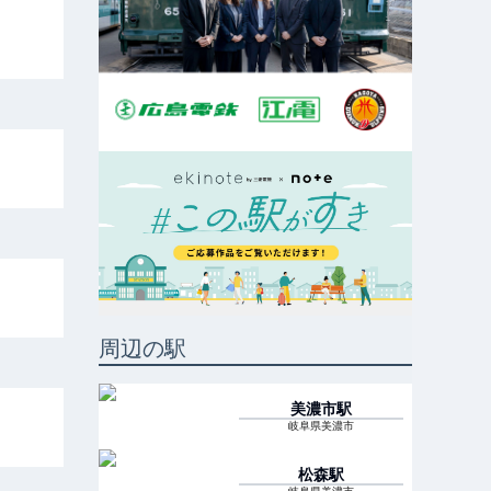
周辺の駅
美濃市
駅
岐阜県美濃市
松森
駅