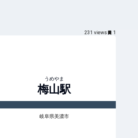
231
views
1
うめやま
梅山
駅
岐阜県美濃市