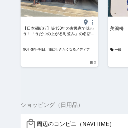
美濃橋
【日本麺紀行】築150年の古民家で味わ
う！「うだつの上がる町並み」の名店で
堪能する石臼挽き手打ち蕎麦とは？ / 岐
阜県美濃市の「そば切り まる伍」 -
GOTRIP! - 明日、旅に行きたくなるメディア
一般
GOTRIP!
3
ショッピング（日用品）
周辺のコンビニ（NAVITIME）