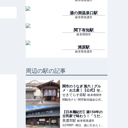
岐阜県美濃市
湯の洞温泉口
駅
岐阜県美濃市
関下有知
駅
岐阜県関市
洲原
駅
岐阜県美濃市
周辺の駅の記事
関市のうなぎ 孫六｜グル
メ・お土産｜【公式】せき
観光ナビ - 岐阜県関市の観
せきてらす前
駅
岐阜県関市
光・旅行情報
関観光ナビ -関市観光協会公式サイト-
【日本麺紀行】築150年の
古民家で味わう！「うだつ
の上がる町並み」の名店で
美濃市
駅
岐阜県美濃市
堪能する石臼挽き手打ち蕎
GOTRIP! - 明日、旅に行きたくなるメディア