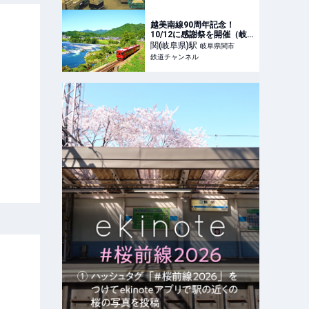
忘れずに｜旅の手帖WEB
越美南線90周年記念！
10/12に感謝祭を開催（岐
阜県関市） | 鉄道ニュース |
関(岐阜県)
駅
岐阜県関市
鉄道チャンネル
鉄道チャンネル