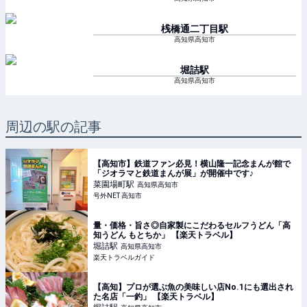
桟橋通二丁目
駅
高知県高知市
堀詰
駅
高知県高知市
周辺の駅の記事
【高知市】鉄道ファン必見！横山隆一記念まんが館で
「ジオラマと鉄道まんが展」が開催中です♪
菜園場町
駅
高知県高知市
号外NET 高知市
量・価格・旨さ◎自家製にこだわるセルフうどん「高
知うどん もとちか」 【楽天トラベル】
堀詰
駅
高知県高知市
楽天トラベルガイド
【高知】プロが選ぶ魚の美味しい店No.1にも選出され
た名店「一釣」 【楽天トラベル】