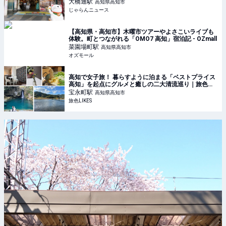
大橋通
駅
高知県高知市
じゃらんニュース
【高知県・高知市】木曜市ツアーやよさこいライブも
体験。町とつながれる「OMO7 高知」宿泊記 - OZmall
菜園場町
駅
高知県高知市
オズモール
高知で女子旅！ 暮らすように泊まる「ベストプライス
高知」を起点にグルメと癒しの二大清流巡り｜旅色
LIKES
宝永町
駅
高知県高知市
旅色LIKES