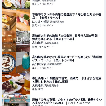
堀詰
駅
高知県高知市
楽天トラベルガイド
本格寿司ランチを高知の老舗店で「寿し柳 はりまや橋
店」 【楽天トラベル】
はりまや橋
駅
高知県高知市
楽天トラベルガイド
高知市大川筋の旅館「土佐御苑」日帰り入浴が早朝・
深夜も楽しめる 【楽天トラベル】
高知橋
駅
高知県高知市
楽天トラベルガイド
高知城を眺めながら龍馬のコーヒーを楽しむ♪『珈琲館
イストワール』 【楽天トラベル】
高知城前
駅
高知県高知市
楽天トラベルガイド
春は高知へ！ 初鰹を市場で、酒蔵で、さまざまな地酒
と楽しむ飲み旅｜旅色LIKES
大橋通
駅
高知県高知市
旅色LIKES
高知「ひろめ市場」のおすすめグルメ4選。鰻祭ややい
ろ亭などを紹介＜2025＞ ｜じゃらんニュース