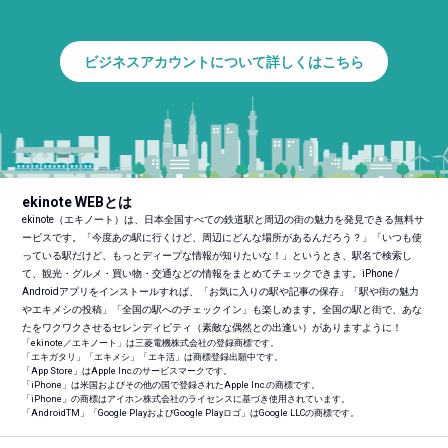
ビジネスアカウントについて詳しくはこちら
ekinote WEBとは
ekinote（エキノート）は、日本全国すべての鉄道駅と周辺の街の魅力を発見できる無料サ
ービスです。「今度あの駅に行くけど、周辺にどんな場所があるんだろう？」「いつも使
っている駅だけど、もっとディープな情報が知りたいな！」というとき、駅名で検索し
て、観光・グルメ・買い物・交通などの情報をまとめてチェックできます。iPhone /
Androidアプリをインストールすれば、「お気に入りの駅や記事の保存」「駅や街の魅力
やエキメシの投稿」「全国の駅へのチェックイン」も楽しめます。全国の駅と街で、あな
たをワクワクさせるセレンディピティ（素敵な偶然との出逢い）がありますように！
「ekinote／エキノート」は三菱電機株式会社の登録商標です。
「エキガタリ」「エキメシ」「エキ活」は商標登録出願中です。
「App Store」はApple Inc.のサービスマークです。
「iPhone」は米国およびその他の国で登録されたApple Inc.の商標です。
「iPhone」の商標はアイホン株式会社のライセンスに基づき使用されています。
「Android
TM
」「Google PlayおよびGoogle Playロゴ」はGoogle LLCの商標です。