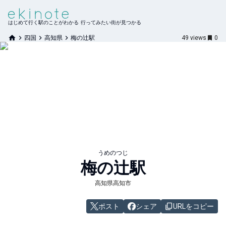
はじめて行く駅のことがわかる 行ってみたい街が見つかる
四国
高知県
梅の辻駅
49
views
0
うめのつじ
梅の辻
駅
高知県高知市
ポスト
シェア
URLをコピー