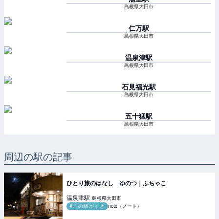
島根県大田市
仁万
駅
島根県大田市
温泉津
駅
島根県大田市
石見福光
駅
島根県大田市
五十猛
駅
島根県大田市
周辺の駅の記事
ひとり旅のはなし ゆのつ｜ふちゃこ
温泉津
駅
島根県大田市
#この駅がすき
note（ノート）