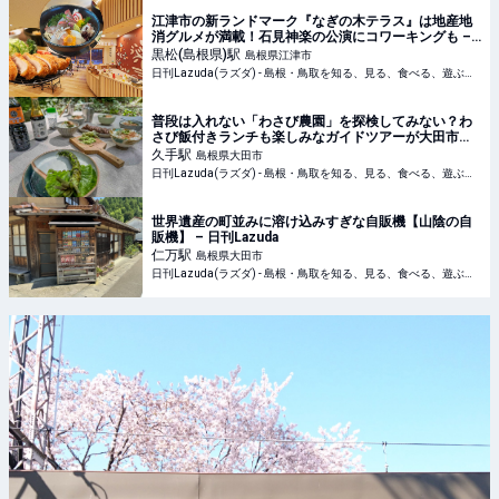
江津市の新ランドマーク『なぎの木テラス』は地産地
消グルメが満載！石見神楽の公演にコワーキングも –
日刊Lazuda
黒松(島根県)
駅
島根県江津市
日刊Lazuda(ラズダ) - 島根・鳥取を知る、見る、食べる、遊ぶ、暮らすWebマガジン
普段は入れない「わさび農園」を探検してみない？わ
さび飯付きランチも楽しみなガイドツアーが大田市で
– 日刊Lazuda
久手
駅
島根県大田市
日刊Lazuda(ラズダ) - 島根・鳥取を知る、見る、食べる、遊ぶ、暮らすWebマガジン
世界遺産の町並みに溶け込みすぎな自販機【山陰の自
販機】 – 日刊Lazuda
仁万
駅
島根県大田市
日刊Lazuda(ラズダ) - 島根・鳥取を知る、見る、食べる、遊ぶ、暮らすWebマガジン