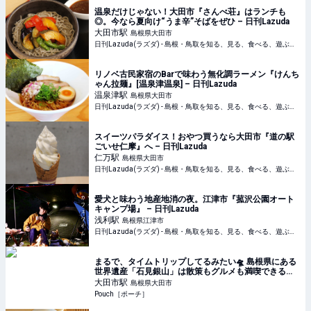
温泉だけじゃない！大田市『さんべ荘』はランチも
◎。今なら夏向け“うま辛”そばをぜひ – 日刊Lazuda
大田市
駅
島根県大田市
日刊Lazuda(ラズダ) - 島根・鳥取を知る、見る、食べる、遊ぶ、暮らすWebマガジン
リノベ古民家宿のBarで味わう無化調ラーメン『けんち
ゃん拉麺』[温泉津温泉] – 日刊Lazuda
温泉津
駅
島根県大田市
日刊Lazuda(ラズダ) - 島根・鳥取を知る、見る、食べる、遊ぶ、暮らすWebマガジン
スイーツパラダイス！おやつ買うなら大田市『道の駅
ごいせ仁摩』へ – 日刊Lazuda
仁万
駅
島根県大田市
日刊Lazuda(ラズダ) - 島根・鳥取を知る、見る、食べる、遊ぶ、暮らすWebマガジン
愛犬と味わう地産地消の夜。江津市『菰沢公園オート
キャンプ場』 – 日刊Lazuda
浅利
駅
島根県江津市
日刊Lazuda(ラズダ) - 島根・鳥取を知る、見る、食べる、遊ぶ、暮らすWebマガジン
まるで、タイムトリップしてるみたい🛸 島根県にある
世界遺産「石見銀山」は散策もグルメも満喫できる最
高の旅先でした
大田市
駅
島根県大田市
Pouch［ポーチ］