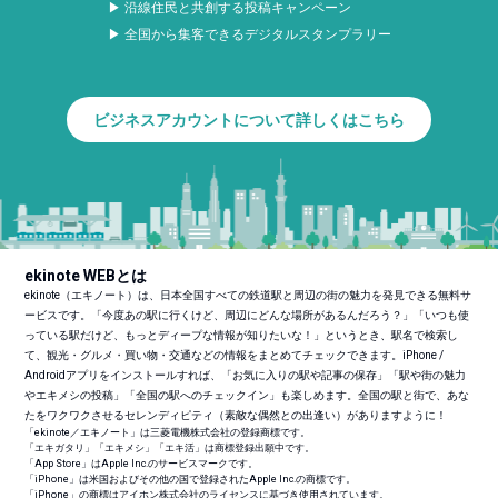
▶ 沿線住民と共創する投稿キャンペーン
▶ 全国から集客できるデジタルスタンプラリー
ビジネスアカウントについて詳しくはこちら
ekinote WEBとは
ekinote（エキノート）は、日本全国すべての鉄道駅と周辺の街の魅力を発見できる無料サ
ービスです。「今度あの駅に行くけど、周辺にどんな場所があるんだろう？」「いつも使
っている駅だけど、もっとディープな情報が知りたいな！」というとき、駅名で検索し
て、観光・グルメ・買い物・交通などの情報をまとめてチェックできます。iPhone /
Androidアプリをインストールすれば、「お気に入りの駅や記事の保存」「駅や街の魅力
やエキメシの投稿」「全国の駅へのチェックイン」も楽しめます。全国の駅と街で、あな
たをワクワクさせるセレンディピティ（素敵な偶然との出逢い）がありますように！
「ekinote／エキノート」は三菱電機株式会社の登録商標です。
「エキガタリ」「エキメシ」「エキ活」は商標登録出願中です。
「App Store」はApple Inc.のサービスマークです。
「iPhone」は米国およびその他の国で登録されたApple Inc.の商標です。
「iPhone」の商標はアイホン株式会社のライセンスに基づき使用されています。