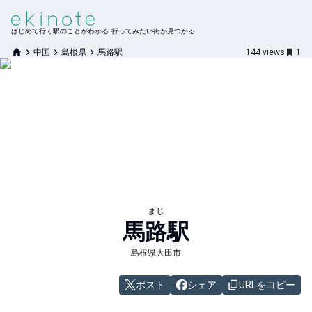
はじめて行く駅のことがわかる 行ってみたい街が見つかる
中国
島根県
馬路駅
144
views
1
まじ
馬路
駅
島根県大田市
ポスト
シェア
URLをコピー