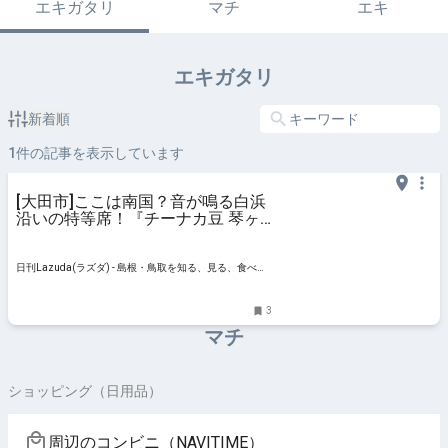
エキガタリ
マチ
エキ
エキガタリ
新着順
1
件の記事を表示しています
[大田市]ここは南国？音が鳴る白浜
沿いの特等席！『チーナカ豆 琴ヶ
浜店』でスローな時間を過ごそう –
日刊Lazuda
日刊Lazuda(ラズダ) - 島根・鳥取を知る、見る、食べ
る、遊ぶ、暮らすWebマガジン
3
マチ
ショッピング（日用品）
周辺のコンビニ（NAVITIME）