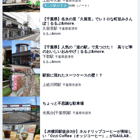
上総牛久
駅
千葉県市原市
#この駅がすき
note（ノート）
【千葉県】名水の里「久留里」でレトロな町並みさん
ぽ｜るるぶ&more.
久留里
駅
千葉県君津市
るるぶ&more.
【千葉県】人気の「道の駅」で見つけた！ 高リピ率
のおいしいおみやげ｜るるぶ&more.
下郡
駅
千葉県君津市
るるぶ&more.
駅前に現れたスーツケースの壁！？
上総川間
駅
千葉県市原市
ちょっと不思議な駐車場
光風台(千葉県)
駅
千葉県市原市
【JR横田駅徒歩3分】ネルドリップコーヒーが美味し
い「Ozzi Coffee（オッジコーヒー）」がGAULAB横