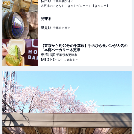
田にて復活！
横田
駅
千葉県袖ケ浦市
木更津のことなら、きさらづレポート【きさレポ】
見守る
里見
駅
千葉県市原市
【東京から約90分の千葉旅】手のひら食パンが人気の
「本郷ベーカリー木更津
東清川
駅
千葉県木更津市
TABIZINE～人生に旅心を～