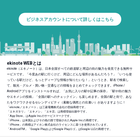
ビジネスアカウントについて詳しくはこちら
ekinote WEBとは
ekinote（エキノート）は、日本全国すべての鉄道駅と周辺の街の魅力を発見できる無料サ
ービスです。「今度あの駅に行くけど、周辺にどんな場所があるんだろう？」「いつも使
っている駅だけど、もっとディープな情報が知りたいな！」というとき、駅名で検索し
て、観光・グルメ・買い物・交通などの情報をまとめてチェックできます。iPhone /
Androidアプリをインストールすれば、「お気に入りの駅や記事の保存」「駅や街の魅力
やエキメシの投稿」「全国の駅へのチェックイン」も楽しめます。全国の駅と街で、あな
たをワクワクさせるセレンディピティ（素敵な偶然との出逢い）がありますように！
「ekinote／エキノート」は三菱電機株式会社の登録商標です。
「エキガタリ」「エキメシ」「エキ活」は商標登録出願中です。
「App Store」はApple Inc.のサービスマークです。
「iPhone」は米国およびその他の国で登録されたApple Inc.の商標です。
「iPhone」の商標はアイホン株式会社のライセンスに基づき使用されています。
「Android
TM
」「Google PlayおよびGoogle Playロゴ」はGoogle LLCの商標です。