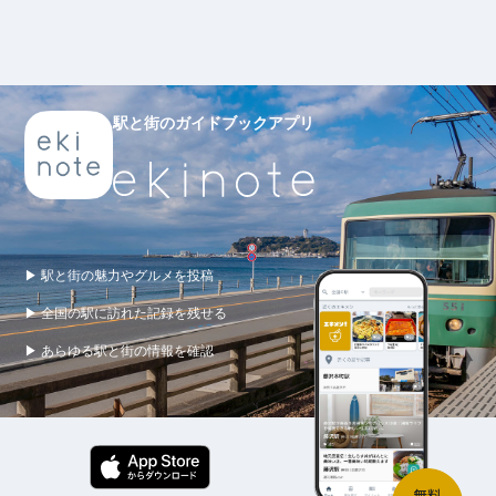
駅と街のガイドブックアプリ
▶ 駅と街の魅力やグルメを投稿
▶ 全国の駅に訪れた記録を残せる
▶ あらゆる駅と街の情報を確認