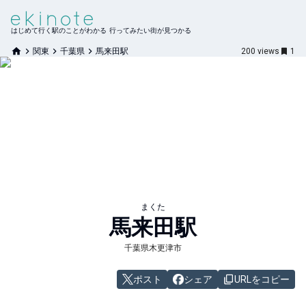
はじめて行く駅のことがわかる 行ってみたい街が見つかる
関東
千葉県
馬来田駅
200
views
1
まくた
馬来田
駅
千葉県木更津市
ポスト
シェア
URLをコピー