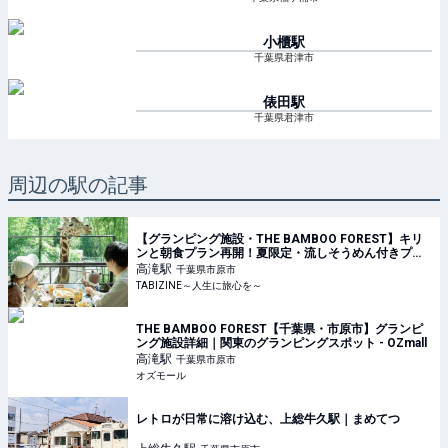
小櫃
駅
千葉県君津市
俵田
駅
千葉県君津市
周辺の駅の記事
【グランピング施設・THE BAMBOO FOREST】キリ
ンと朝食プラン再開！夏限定・流しそうめん付きプラ
ンも｜千葉県 | TABIZINE～人生に旅心を～
高滝
駅
千葉県市原市
TABIZINE～人生に旅心を～
THE BAMBOO FOREST【千葉県・市原市】グランピ
ング施設詳細｜関東のグランピングスポット - OZmall
高滝
駅
千葉県市原市
オズモール
レトロが日常に溶け込む、上総牛久駅｜まめてつ