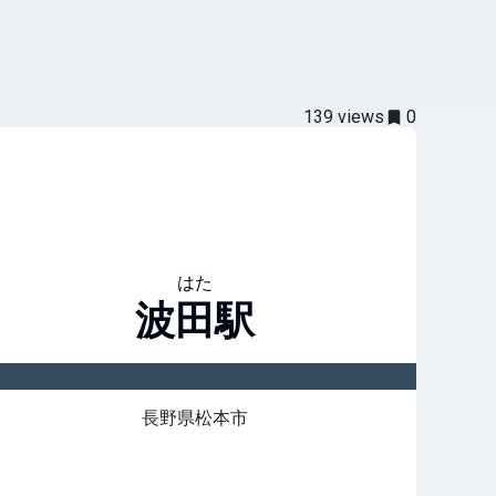
139
views
0
はた
波田
駅
長野県松本市