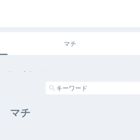
マチ
エキガタリ
する記事がありません
マチ