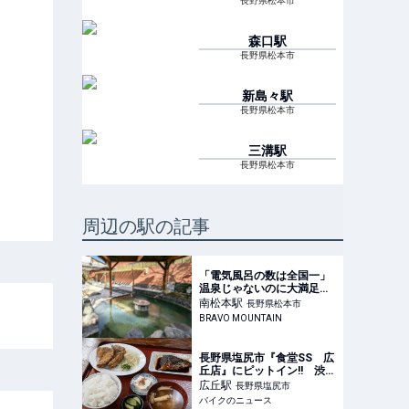
長野県松本市
森口
駅
長野県松本市
新島々
駅
長野県松本市
三溝
駅
長野県松本市
周辺の駅の記事
「電気風呂の数は全国一」
温泉じゃないのに大満足！
上高地帰りに寄りたい「林
南松本
駅
長野県松本市
檎の湯屋 おぶ～」【山帰
BRAVO MOUNTAIN
り、今日はどこでととの
う？ vol.7】｜トラベル｜
山帰り、今日はどこでとと
長野県塩尻市『食堂SS 広
のう？｜BRAVO MO
丘店』にピットイン!! 渋滞
避けて国道19号沿いのドラ
広丘
駅
長野県塩尻市
イブインで「普通定食」を
バイクのニュース