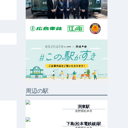
周辺の駅
渕東
駅
長野県松本市
下島(松本電鉄線)
駅