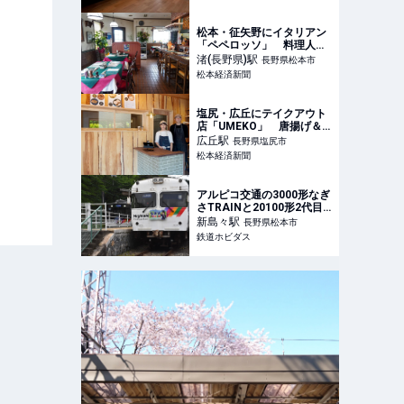
松本・征矢野にイタリアン
「ペペロッソ」 料理人歴
40年の店主が再出発
渚(長野県)
駅
長野県松本市
松本経済新聞
塩尻・広丘にテイクアウト
店「UMEKO」 唐揚げ＆
まぜご飯、「祖母の優しい
広丘
駅
長野県塩尻市
味を」
松本経済新聞
アルピコ交通の3000形なぎ
さTRAINと20100形2代目
なぎさTRAINの並びが実現
新島々
駅
長野県松本市
| 鉄道ホビダス
鉄道ホビダス