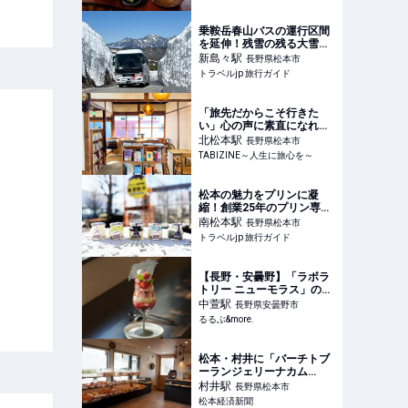
堪能!! 美味しいアジフライ
を求めて走る旅
乗鞍岳春山バスの運行区間
を延伸！残雪の残る大雪渓
まで運行 | 長野県 | トラベル
新島々
駅
長野県松本市
jp 旅行ガイド
トラベルjp 旅行ガイド
「旅先だからこそ行きた
い」心の声に素直になれる
カフェ『哲学と甘いも
北松本
駅
長野県松本市
の。』│長野・松本 |
TABIZINE～人生に旅心を～
TABIZINE～人生に旅心を
～
松本の魅力をプリンに凝
縮！創業25年のプリン専門
店が「松本プリン」5種を
南松本
駅
長野県松本市
販売スタート | 長野県 | トラ
トラベルjp 旅行ガイド
ベルjp 旅行ガイド
【長野・安曇野】「ラボラ
トリー ニューモラス」のパ
フェは芸術品！お箸で食べ
中萱
駅
長野県安曇野市
るサブレをみやげに！｜る
るるぶ&more.
るぶ&more.
松本・村井に「バーチトブ
ーランジェリーナカム
ラ」 塩尻の老舗パン店が
村井
駅
長野県松本市
出店
松本経済新聞