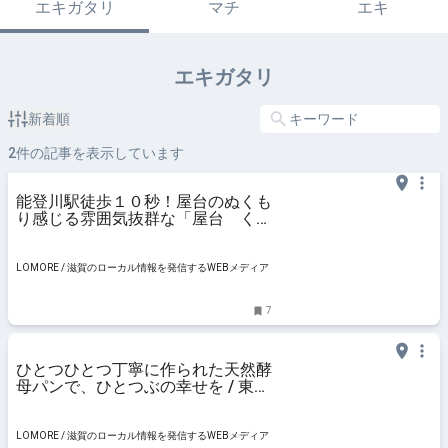
エキガタリ
マチ
エキ
エキガタリ
新着順
2
件の記事を表示しています
能登川駅徒歩１０秒！屋台のぬくも
り感じる雰囲気抜群な「屋台 く
う」は料理も絶品！
LOMORE / 滋賀のローカル情報を発信するWEBメディア
7
ひとつひとつ丁寧に作られた天然酵
母パンで、ひとつぶの幸せを / 東近
江市佐野町
LOMORE / 滋賀のローカル情報を発信するWEBメディア