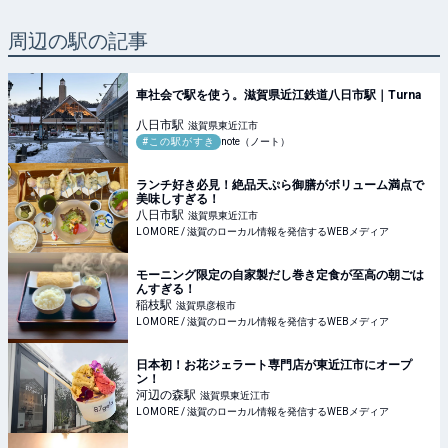
周辺の駅の記事
車社会で駅を使う。滋賀県近江鉄道八日市駅｜Turna
八日市
駅
滋賀県東近江市
#この駅がすき
note（ノート）
ランチ好き必見！絶品天ぷら御膳がボリューム満点で
美味しすぎる！
八日市
駅
滋賀県東近江市
LOMORE / 滋賀のローカル情報を発信するWEBメディア
モーニング限定の自家製だし巻き定食が至高の朝ごは
んすぎる！
稲枝
駅
滋賀県彦根市
LOMORE / 滋賀のローカル情報を発信するWEBメディア
日本初！お花ジェラート専門店が東近江市にオープ
ン！
河辺の森
駅
滋賀県東近江市
LOMORE / 滋賀のローカル情報を発信するWEBメディア