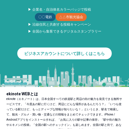
▶ 企業名・自治体名カラーバッジで投稿
〇〇電鉄
△△市観光協会
▶ 沿線住民と共創する投稿キャンペーン
▶ 全国から集客できるデジタルスタンプラリー
ビジネスアカウントについて詳しくはこちら
ekinote WEBとは
ekinote（エキノート）は、日本全国すべての鉄道駅と周辺の街の魅力を発見できる無料サ
ービスです。「今度あの駅に行くけど、周辺にどんな場所があるんだろう？」「いつも使
っている駅だけど、もっとディープな情報が知りたいな！」というとき、駅名で検索し
て、観光・グルメ・買い物・交通などの情報をまとめてチェックできます。iPhone /
Androidアプリをインストールすれば、「お気に入りの駅や記事の保存」「駅や街の魅力
やエキメシの投稿」「全国の駅へのチェックイン」も楽しめます。全国の駅と街で、あな