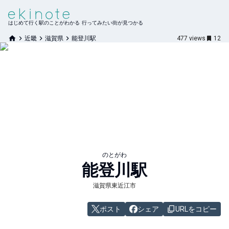
はじめて行く駅のことがわかる 行ってみたい街が見つかる
近畿
滋賀県
能登川駅
477
views
12
のとがわ
能登川
駅
滋賀県東近江市
ポスト
シェア
URLをコピー