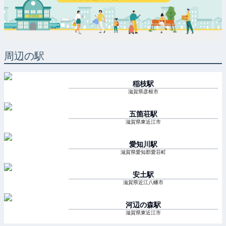
周辺の駅
稲枝
駅
滋賀県彦根市
五箇荘
駅
滋賀県東近江市
愛知川
駅
滋賀県愛知郡愛荘町
安土
駅
滋賀県近江八幡市
河辺の森
駅
滋賀県東近江市