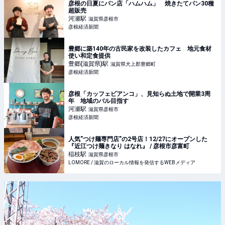
彦根の日夏にパン店「ハムハム」 焼きたてパン30種
超販売
河瀬
駅
滋賀県彦根市
彦根経済新聞
豊郷に築140年の古民家を改装したカフェ 地元食材
使い和定食提供
豊郷(滋賀県)
駅
滋賀県犬上郡豊郷町
彦根経済新聞
彦根「カッフェビアンコ」、見知らぬ土地で開業3周
年 地域のバル目指す
河瀬
駅
滋賀県彦根市
彦根経済新聞
人気”つけ麺専門店”の2号店！12/27にオープンした
『近江つけ麺きなり はなれ』 / 彦根市彦富町
稲枝
駅
滋賀県彦根市
LOMORE / 滋賀のローカル情報を発信するWEBメディア