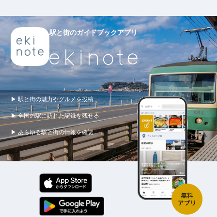
駅と街のガイドブックアプリ
▶ 駅と街の魅力やグルメを投稿
▶ 全国の駅に訪れた記録を残せる
▶ あらゆる駅と街の情報を確認