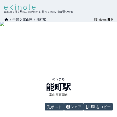
はじめて行く駅のことがわかる 行ってみたい街が見つかる
中部
富山県
能町駅
83
views
0
のうまち
能町
駅
富山県高岡市
ポスト
シェア
URLをコピー