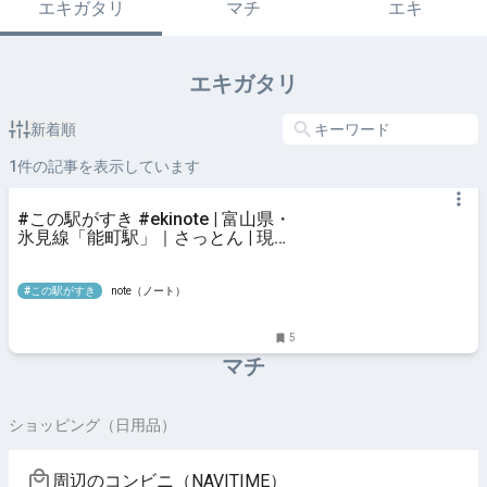
エキガタリ
マチ
エキ
エキガタリ
新着順
1
件の記事を表示しています
#この駅がすき #ekinote | 富山県・
氷見線「能町駅」｜さっとん | 現役
保育士 | 青春写真・親子写真を撮る
週末フォトグラファー | Tokyo
#この駅がすき
note（ノート）
5
マチ
ショッピング（日用品）
周辺のコンビニ（NAVITIME）