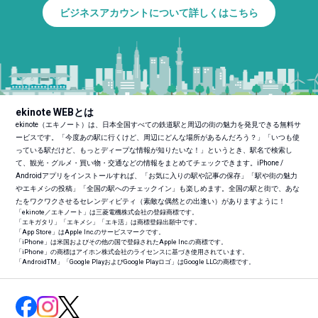
ビジネスアカウントについて詳しくはこちら
ekinote WEBとは
ekinote（エキノート）は、日本全国すべての鉄道駅と周辺の街の魅力を発見できる無料サ
ービスです。「今度あの駅に行くけど、周辺にどんな場所があるんだろう？」「いつも使
っている駅だけど、もっとディープな情報が知りたいな！」というとき、駅名で検索し
て、観光・グルメ・買い物・交通などの情報をまとめてチェックできます。iPhone /
Androidアプリをインストールすれば、「お気に入りの駅や記事の保存」「駅や街の魅力
やエキメシの投稿」「全国の駅へのチェックイン」も楽しめます。全国の駅と街で、あな
たをワクワクさせるセレンディピティ（素敵な偶然との出逢い）がありますように！
「ekinote／エキノート」は三菱電機株式会社の登録商標です。
「エキガタリ」「エキメシ」「エキ活」は商標登録出願中です。
「App Store」はApple Inc.のサービスマークです。
「iPhone」は米国およびその他の国で登録されたApple Inc.の商標です。
「iPhone」の商標はアイホン株式会社のライセンスに基づき使用されています。
「Android
TM
」「Google PlayおよびGoogle Playロゴ」はGoogle LLCの商標です。