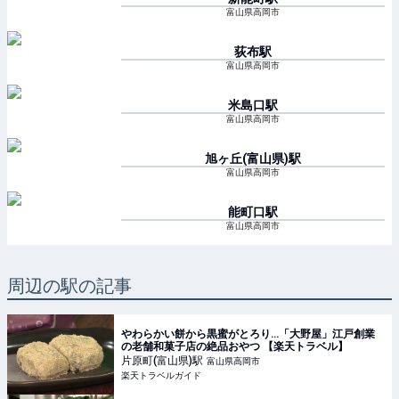
富山県高岡市
荻布
駅
富山県高岡市
米島口
駅
富山県高岡市
旭ヶ丘(富山県)
駅
富山県高岡市
能町口
駅
富山県高岡市
周辺の駅の記事
やわらかい餅から黒蜜がとろり…「大野屋」江戸創業
の老舗和菓子店の絶品おやつ 【楽天トラベル】
片原町(富山県)
駅
富山県高岡市
楽天トラベルガイド