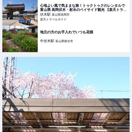
心地よい風で気ままな旅！トゥクトゥクのレンタルで
富山県 高岡伏木・射水のベイサイド観光 【楽天トラベ
ル】
伏木
駅
富山県高岡市
楽天トラベルガイド
地元の方のお手入れでいつも花畑
中伏木
駅
富山県射水市