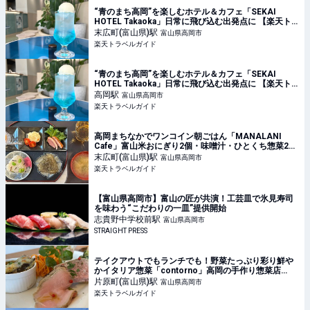
“青のまち高岡”を楽しむホテル＆カフェ「SEKAI
HOTEL Takaoka」日常に飛び込む出発点に 【楽天ト
ラベル】
末広町(富山県)
駅
富山県高岡市
楽天トラベルガイド
“青のまち高岡”を楽しむホテル＆カフェ「SEKAI
HOTEL Takaoka」日常に飛び込む出発点に 【楽天ト
ラベル】
高岡
駅
富山県高岡市
楽天トラベルガイド
高岡まちなかでワンコイン朝ごはん「MANALANI
Cafe」富山米おにぎり2個・味噌汁・ひとくち惣菜2品
が500円 【楽天トラベル】
末広町(富山県)
駅
富山県高岡市
楽天トラベルガイド
【富山県高岡市】富山の匠が共演！工芸皿で氷見寿司
を味わう“こだわりの一皿”提供開始
志貴野中学校前
駅
富山県高岡市
STRAIGHT PRESS
テイクアウトでもランチでも！野菜たっぷり彩り鮮や
かイタリア惣菜「contorno」高岡の手作り惣菜店
【楽天トラベル】
片原町(富山県)
駅
富山県高岡市
楽天トラベルガイド