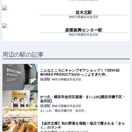
並木北
駅
神奈川県横浜市金沢区
産業振興センター
駅
神奈川県横浜市金沢区
周辺の駅の記事
こんなところにキャンプギアショップ！？DEVISE
WORKS PRODUCTSがかっこよすぎた件。
福浦
駅
神奈川県横浜市金沢区
かつ久 - 横浜市金沢区福浦 - まいぷれ[横浜市磯子区・
金沢区]
福浦
駅
神奈川県横浜市金沢区
まいぷれ「横浜市磯子区・金沢区」
【金沢文庫】旬の野菜を堪能！地元で愛される「きら
く」のランチ