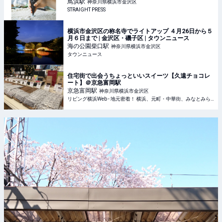
鳥浜
駅
神奈川県横浜市金沢区
STRAIGHT PRESS
横浜市金沢区の称名寺でライトアップ ４月26日から５
月６日まで | 金沢区・磯子区 | タウンニュース
海の公園柴口
駅
神奈川県横浜市金沢区
タウンニュース
住宅街で出会うちょっといいスイーツ【久遠チョコレ
ート】＠京急富岡駅
京急富岡
駅
神奈川県横浜市金沢区
リビング横浜Web - 地元密着！ 横浜、元町・中華街、みなとみらいほかのグルメ、イベント、お出かけ、習い事情報