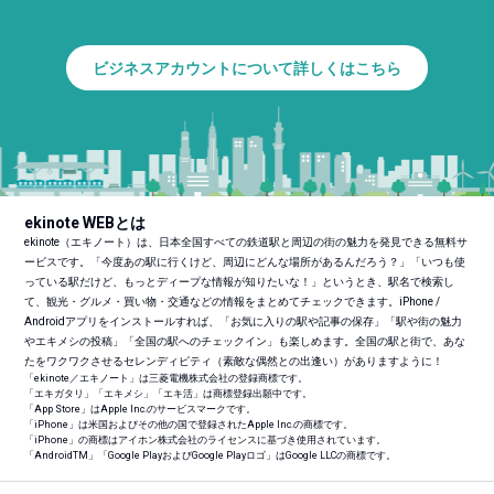
ビジネスアカウントについて詳しくはこちら
ekinote WEBとは
ekinote（エキノート）は、日本全国すべての鉄道駅と周辺の街の魅力を発見できる無料サ
ービスです。「今度あの駅に行くけど、周辺にどんな場所があるんだろう？」「いつも使
っている駅だけど、もっとディープな情報が知りたいな！」というとき、駅名で検索し
て、観光・グルメ・買い物・交通などの情報をまとめてチェックできます。iPhone /
Androidアプリをインストールすれば、「お気に入りの駅や記事の保存」「駅や街の魅力
やエキメシの投稿」「全国の駅へのチェックイン」も楽しめます。全国の駅と街で、あな
たをワクワクさせるセレンディピティ（素敵な偶然との出逢い）がありますように！
「ekinote／エキノート」は三菱電機株式会社の登録商標です。
「エキガタリ」「エキメシ」「エキ活」は商標登録出願中です。
「App Store」はApple Inc.のサービスマークです。
「iPhone」は米国およびその他の国で登録されたApple Inc.の商標です。
「iPhone」の商標はアイホン株式会社のライセンスに基づき使用されています。
「Android
TM
」「Google PlayおよびGoogle Playロゴ」はGoogle LLCの商標です。