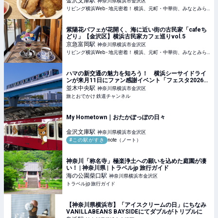
金沢文庫
駅
神奈川県横浜市金沢区
リビング横浜Web - 地元密着！ 横浜、元町・中華街、みなとみらいほかのグルメ、イベント、お出かけ、習い事情報
紫陽花パフェが花開く、海に近い街の古民家「cafeち
どり」【金沢区】横浜古民家カフェ巡りvol.5
京急富岡
駅
神奈川県横浜市金沢区
リビング横浜Web - 地元密着！ 横浜、元町・中華街、みなとみらいほかのグルメ、イベント、お出かけ、習い事情報
ハマの新交通の魅力を知ろう！ 横浜シーサイドライ
ンが来月11日にファン感謝イベント「フェスタ2026」
（神奈川県横浜市） | 旅とおでかけ 鉄道チャンネル
並木中央
駅
神奈川県横浜市金沢区
旅とおでかけ 鉄道チャンネル
My Hometown｜おたかぽっぽの日々
金沢文庫
駅
神奈川県横浜市金沢区
#この駅がすき
note（ノート）
神奈川「称名寺」極楽浄土への願いを込めた庭園が凄
い！ | 神奈川県 | トラベルjp 旅行ガイド
海の公園柴口
駅
神奈川県横浜市金沢区
トラベルjp 旅行ガイド
【神奈川県横浜市】「アイスクリームの日」にちなみ
VANILLABEANS BAYSIDEにてダブルがトリプルに