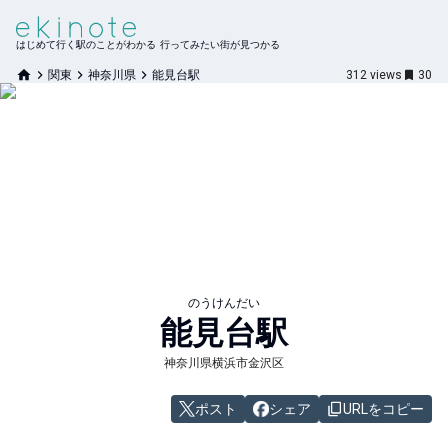
はじめて行く駅のことがわかる 行ってみたい街が見つかる
関東
神奈川県
能見台駅
312
views
30
のうけんだい
能見台
駅
神奈川県横浜市金沢区
ポスト
シェア
URLをコピー