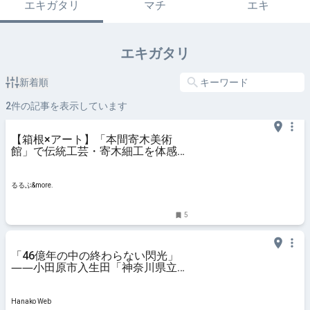
エキガタリ
マチ
エキ
エキガタリ
新着順
2
件の記事を表示しています
【箱根×アート】「本間寄木美術
館」で伝統工芸・寄木細工を体感！
｜るるぶ&more.
るるぶ&more.
5
「46億年の中の終わらない閃光」
――小田原市入生田「神奈川県立
生命の星・地球博物館」へ約20年
ぶりの再訪 | 児玉雨子の
KANAGAWA探訪＃13
Hanako Web