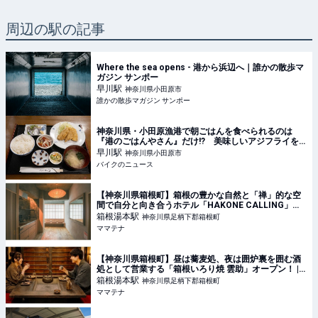
周辺の駅の記事
Where the sea opens - 港から浜辺へ｜誰かの散歩マ
ガジン サンポー
早川
駅
神奈川県小田原市
誰かの散歩マガジン サンポー
神奈川県・小田原漁港で朝ごはんを食べられるのは
『港のごはんやさん』だけ!? 美味しいアジフライを
求めて走る旅
早川
駅
神奈川県小田原市
バイクのニュース
【神奈川県箱根町】箱根の豊かな自然と「禅」的な空
間で自分と向き合うホテル「HAKONE CALLING」オ
ープン | ママテナ
箱根湯本
駅
神奈川県足柄下郡箱根町
ママテナ
【神奈川県箱根町】昼は蕎麦処、夜は囲炉裏を囲む酒
処として営業する「箱根いろり焼 雲助」オープン！ |
ママテナ
箱根湯本
駅
神奈川県足柄下郡箱根町
ママテナ