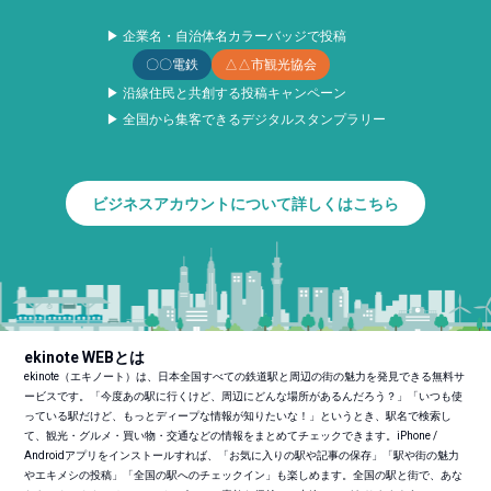
▶ 企業名・自治体名カラーバッジで投稿
〇〇電鉄
△△市観光協会
▶ 沿線住民と共創する投稿キャンペーン
▶ 全国から集客できるデジタルスタンプラリー
ビジネスアカウントについて詳しくはこちら
ekinote WEBとは
ekinote（エキノート）は、日本全国すべての鉄道駅と周辺の街の魅力を発見できる無料サ
ービスです。「今度あの駅に行くけど、周辺にどんな場所があるんだろう？」「いつも使
っている駅だけど、もっとディープな情報が知りたいな！」というとき、駅名で検索し
て、観光・グルメ・買い物・交通などの情報をまとめてチェックできます。iPhone /
Androidアプリをインストールすれば、「お気に入りの駅や記事の保存」「駅や街の魅力
やエキメシの投稿」「全国の駅へのチェックイン」も楽しめます。全国の駅と街で、あな