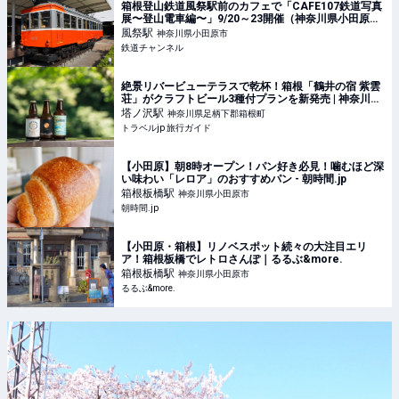
箱根登山鉄道風祭駅前のカフェで「CAFE107鉄道写真
展〜登山電車編〜」9/20～23開催（神奈川県小田原
市） | 鉄道ニュース | 鉄道チャンネル
風祭
駅
神奈川県小田原市
鉄道チャンネル
絶景リバービューテラスで乾杯！箱根「鶴井の宿 紫雲
荘」がクラフトビール3種付プランを新発売 | 神奈川県
| トラベルjp 旅行ガイド
塔ノ沢
駅
神奈川県足柄下郡箱根町
トラベルjp 旅行ガイド
【小田原】朝8時オープン！パン好き必見！噛むほど深
い味わい「レロア」のおすすめパン - 朝時間.jp
箱根板橋
駅
神奈川県小田原市
朝時間.jp
【小田原・箱根】リノベスポット続々の大注目エリ
ア！箱根板橋でレトロさんぽ｜るるぶ&more.
箱根板橋
駅
神奈川県小田原市
るるぶ&more.