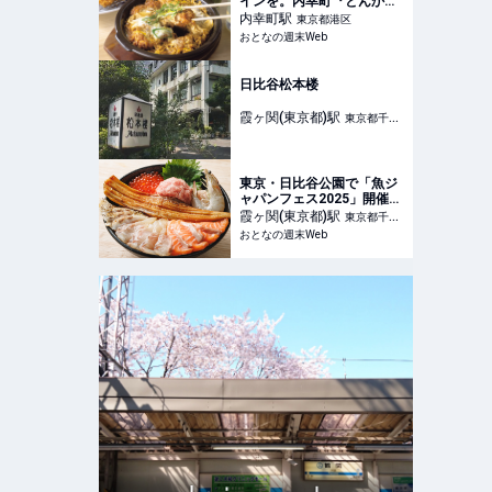
インを。内幸町『とんかつ
大宝 西新橋店』で夜も極上
内幸町
駅
東京都港区
ひとり飲み
おとなの週末Web
日比谷松本楼
霞ヶ関(東京都)
駅
東京都千代
田区
東京・日比谷公園で「魚ジ
ャパンフェス2025」開催
全国の海の幸が集結する日
霞ヶ関(東京都)
駅
東京都千代
本最大級の魚介グルメ祭 -
おとなの週末Web
田区
おとなの週末Web