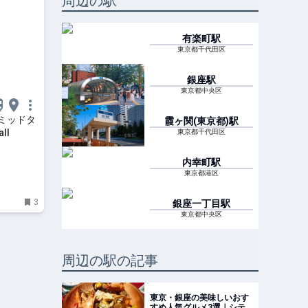
周辺の駅
有楽町
駅
東京都千代田区
銀座
駅
東京都中央区
ミッドタ
霞ヶ関(東京都)
駅
ll
東京都千代田区
内幸町
駅
東京都港区
3
銀座一丁目
駅
東京都中央区
周辺の駅の記事
東京・銀座の美味しいおす
すめ人気グルメ3選｜シテ