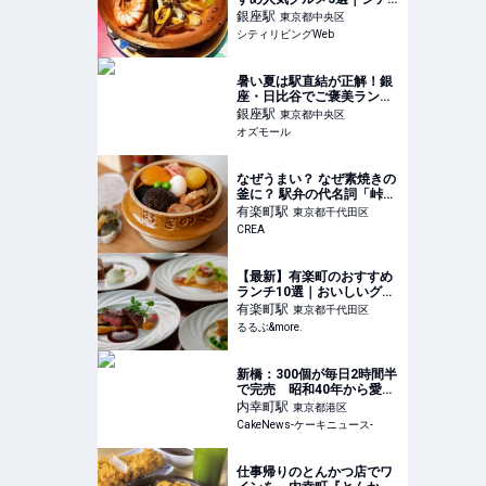
ィリビングWeb
銀座
駅
東京都中央区
シティリビングWeb
暑い夏は駅直結が正解！銀
座・日比谷でご褒美ランチ
や女子会を楽しめるレスト
銀座
駅
東京都中央区
ラン5選 - OZmall
オズモール
なぜうまい？ なぜ素焼きの
釜に？ 駅弁の代名詞「峠の
釜めし」が約70年愛される
有楽町
駅
東京都千代田区
ワケ【『推しの子』などア
CREA
ニメコラボも！】
【最新】有楽町のおすすめ
ランチ10選｜おいしいグル
メをゆっくり楽しむおひと
有楽町
駅
東京都千代田区
り様から、人気のおしゃれ
るるぶ&more.
デートまで！｜るるぶ
&more.
新橋：300個が毎日2時間半
で完売 昭和40年から愛さ
れ続ける「バナナケーキ」
内幸町
駅
東京都港区
求めて「田村町 木村屋」を
CakeNews-ケーキニュース-
訪問
仕事帰りのとんかつ店でワ