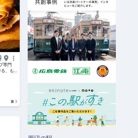
プ専門
作る、も
』
3