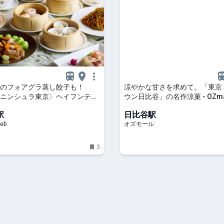
のフォアグラ蒸し餃子も！
涼やかな甘さを求めて。「東京
ニンシュラ東京〉ヘイフンテラ
ウン日比谷」の名作涼菓 - OZma
「点心ナイト」が楽しすぎる。
駅
日比谷駅
eb
オズモール
3