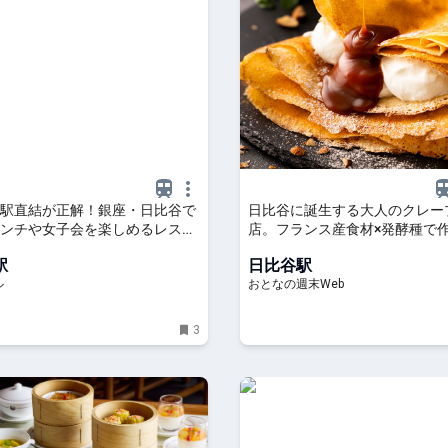
駅直結が正解！銀座・日比谷で
日比谷に誕生する大人のクレー
ンチや女子会を楽しめるレスト
店。フランス産食材×発酵種で
 OZmall
ちサク食感の『メゾンクレープ
駅
日比谷駅
ル
おとなの週末Web
3