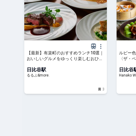
【最新】有楽町のおすすめランチ10選｜
ルビー色
おいしいグルメをゆっくり楽しむおひと
〈ザ・ペ
り様から、人気のおしゃれデートまで！
スの限定
日比谷駅
日比谷
｜るるぶ&more.
るるぶ&more.
Hanako W
3