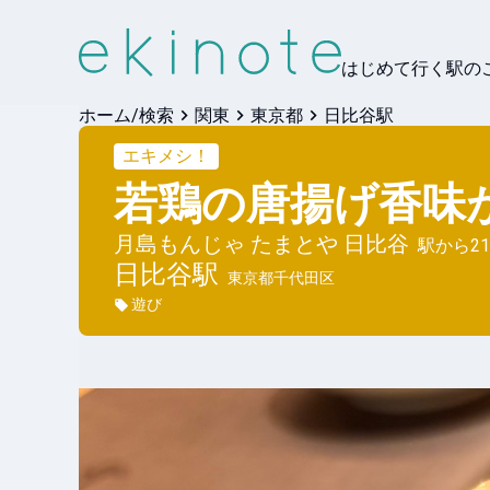
はじめて行く駅の
ホーム/検索
関東
東京都
日比谷駅
エキメシ！
若鶏の唐揚げ香味
月島もんじゃ たまとや 日比谷
駅から
21
日比谷
駅
東京都千代田区
遊び