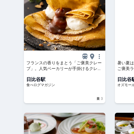
フランスの香りをまとう「ご褒美クレー
暑い夏は
プ」。人気ベーカリーが手掛けるクレー
ご褒美ラ
プ専門店が誕生（東京・日比谷） | 食べ
ラン5選 -
日比谷駅
日比谷
ログマガジン
食べログマガジン
オズモー
3