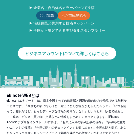
▶ 企業名・自治体名カラーバッジで投稿
〇〇電鉄
△△市観光協会
▶ 沿線住民と共創する投稿キャンペーン
▶ 全国から集客できるデジタルスタンプラリー
ビジネスアカウントについて詳しくはこちら
ekinote WEBとは
ekinote（エキノート）は、日本全国すべての鉄道駅と周辺の街の魅力を発見できる無料サ
ービスです。「今度あの駅に行くけど、周辺にどんな場所があるんだろう？」「いつも使
っている駅だけど、もっとディープな情報が知りたいな！」というとき、駅名で検索し
て、観光・グルメ・買い物・交通などの情報をまとめてチェックできます。iPhone /
Androidアプリをインストールすれば、「お気に入りの駅や記事の保存」「駅や街の魅力
やエキメシの投稿」「全国の駅へのチェックイン」も楽しめます。全国の駅と街で、あな
たをワクワクさせるセレンディピティ（素敵な偶然との出逢い）がありますように！