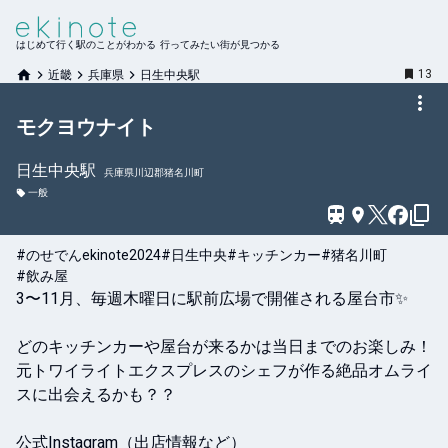
はじめて行く駅のことがわかる 行ってみたい街が見つかる
13
近畿
兵庫県
日生中央駅
モクヨウナイト
日生中央
駅
兵庫県川辺郡猪名川町
一般
#のせでんekinote2024
#日生中央
#キッチンカー
#猪名川町
#飲み屋
3〜11月、毎週木曜日に駅前広場で開催される屋台市✨

どのキッチンカーや屋台が来るかは当日までのお楽しみ！

元トワイライトエクスプレスのシェフが作る絶品オムライ
スに出会えるかも？？

公式Instagram（出店情報など）
