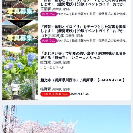
『茜音・藍彩とイロドリ』をテーマとした写真を募集
します！（能勢電鉄)｜沿線イベントガイド｜おでか
け・沿線情報｜のせでん【能勢電鉄】
笹部
駅
兵庫県川西市
のせでん
のせでん｜鉄道情報から川西・能勢周辺の観光情報まで【能勢電鉄】
『茜音・藍彩とイロドリ』をテーマとした写真を募集
します！（能勢電鉄)｜沿線イベントガイド｜おでか
け・沿線情報｜のせでん【能勢電鉄】
山下(兵庫県)
駅
兵庫県川西市
のせでん
のせでん｜鉄道情報から川西・能勢周辺の観光情報まで【能勢電鉄】
「あじさい寺」で初夏の思い出作り 約300株が見頃を
迎える「賴光寺」 | いこーよとりっぷ
畦野
駅
兵庫県川西市
いこーよとりっぷ
頼光寺（兵庫県川西市） / 兵庫県 -【JAPAN 47 GO】
畦野
駅
兵庫県川西市
日本観光振興協会
JAPAN 47 GO