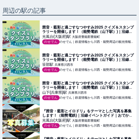
周辺の駅の記事
茜音・藍彩と過ごすなつやすみ2025 クイズ＆スタンプ
ラリーを開催します！（能勢電鉄（山下駅）)｜沿線イ
ベントガイド｜おでかけ・沿線情報｜のせでん【能勢
光風台(大阪府)
駅
大阪府豊能郡豊能町
電鉄】
のせでん
のせでん｜鉄道情報から川西・能勢周辺の観光情報まで【能勢電鉄】
茜音・藍彩と過ごすなつやすみ2025 クイズ＆スタンプ
ラリーを開催します！（能勢電鉄（山下駅）)｜沿線イ
ベントガイド｜おでかけ・沿線情報｜のせでん【能勢
笹部
駅
兵庫県川西市
電鉄】
のせでん
のせでん｜鉄道情報から川西・能勢周辺の観光情報まで【能勢電鉄】
茜音・藍彩と過ごすなつやすみ2025 クイズ＆スタンプ
ラリーを開催します！（能勢電鉄（山下駅）)｜沿線イ
ベントガイド｜おでかけ・沿線情報｜のせでん【能勢
山下(兵庫県)
駅
兵庫県川西市
電鉄】
のせでん
のせでん｜鉄道情報から川西・能勢周辺の観光情報まで【能勢電鉄】
『茜音・藍彩とイロドリ』をテーマとした写真を募集
します！（能勢電鉄)｜沿線イベントガイド｜おでか
け・沿線情報｜のせでん【能勢電鉄】
光風台(大阪府)
駅
大阪府豊能郡豊能町
のせでん
のせでん｜鉄道情報から川西・能勢周辺の観光情報まで【能勢電鉄】