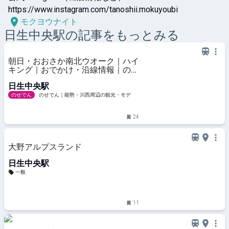
https://www.instagram.com/tanoshii.mokuyoubi
モクヨウナイト
日生中央
駅の記事をもっとみる
朝日・おおさか南北ウオーク｜ハイ
キング｜おでかけ・沿線情報｜のせ
でん【能勢電鉄】
日生中央駅
のせでん
のせでん｜能勢・川西周辺の観光・モデル
コース・ハイキング情報をお届け【能勢電鉄】
24
大野アルプスランド
日生中央駅
一般
11