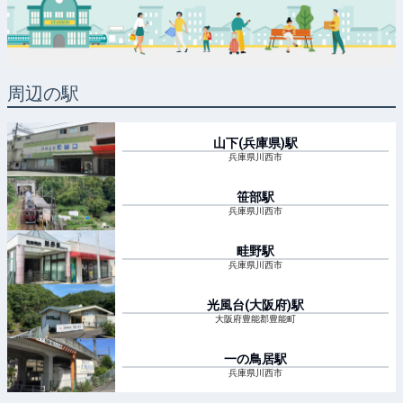
周辺の駅
山下(兵庫県)
駅
兵庫県川西市
笹部
駅
兵庫県川西市
畦野
駅
兵庫県川西市
光風台(大阪府)
駅
大阪府豊能郡豊能町
一の鳥居
駅
兵庫県川西市