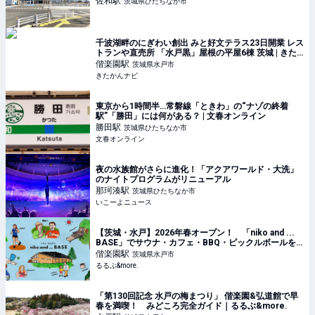
佐和
駅
茨城県ひたちなか市
千波湖畔のにぎわい創出 みと好文テラス23日開業 レス
トランや直売所 「水戸黒」屋根の平屋6棟 茨城 | きた
かんナビ
偕楽園
駅
茨城県水戸市
きたかんナビ
東京から1時間半…常磐線「ときわ」の“ナゾの終着
駅”「勝田」には何がある？ | 文春オンライン
勝田
駅
茨城県ひたちなか市
文春オンライン
夜の水族館がさらに進化！「アクアワールド・大洗」
のナイトプログラムがリニューアル
那珂湊
駅
茨城県ひたちなか市
いこーよニュース
【茨城・水戸】2026年春オープン！ 「niko and ...
BASE」でサウナ・カフェ・BBQ・ピックルボールを
楽しもう｜るるぶ&more.
偕楽園
駅
茨城県水戸市
るるぶ&more.
「第130回記念 水戸の梅まつり」 偕楽園&弘道館で早
春を満喫！ みどころ完全ガイド｜るるぶ&more.