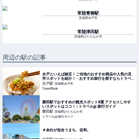
常陸青柳
駅
茨城県水戸市
常陸津田
駅
茨城県ひたちなか市
周辺の駅の記事
水戸といえば納豆！ご当地のおすすめ商品や人気の見
学スポットを紹介！ - おすすめ旅行を探すならトラベ
ルブック(TravelBook)
水戸
駅
茨城県水戸市
TravelBook
勝田駅でおすすめの観光スポット8選 アクセスしやす
いスポットはココ！ | トラベルjp 旅行ガイド
勝田
駅
茨城県ひたちなか市
トラベルjp 旅行ガイド
＃余白が似合うまち、佐和。