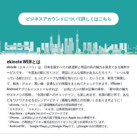
ビジネスアカウントについて詳しくはこちら
ekinote WEBとは
ekinote（エキノート）は、日本全国すべての鉄道駅と周辺の街の魅力を発見できる無料サ
ービスです。「今度あの駅に行くけど、周辺にどんな場所があるんだろう？」「いつも使
っている駅だけど、もっとディープな情報が知りたいな！」というとき、駅名で検索し
て、観光・グルメ・買い物・交通などの情報をまとめてチェックできます。iPhone /
Androidアプリをインストールすれば、「お気に入りの駅や記事の保存」「駅や街の魅力
やエキメシの投稿」「全国の駅へのチェックイン」も楽しめます。全国の駅と街で、あな
たをワクワクさせるセレンディピティ（素敵な偶然との出逢い）がありますように！
「ekinote／エキノート」は三菱電機株式会社の登録商標です。
「エキガタリ」「エキメシ」「エキ活」は商標登録出願中です。
「App Store」はApple Inc.のサービスマークです。
「iPhone」は米国およびその他の国で登録されたApple Inc.の商標です。
「iPhone」の商標はアイホン株式会社のライセンスに基づき使用されています。
「Android
TM
」「Google PlayおよびGoogle Playロゴ」はGoogle LLCの商標です。