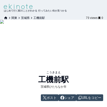
はじめて行く駅のことがわかる 行ってみたい街が見つかる
関東
茨城県
工機前駅
73
views
0
こうきまえ
工機前
駅
茨城県ひたちなか市
ポスト
シェア
URLをコピー