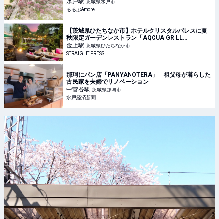
水戸
駅
茨城県水戸市
るるぶ&more.
【茨城県ひたちなか市】ホテルクリスタルパレスに夏
秋限定ガーデンレストラン「AQCUA GRILL
GARDEN」OPEN！コースやBBQを音楽と共に
金上
駅
茨城県ひたちなか市
STRAIGHT PRESS
那珂にパン店「PANYANOTERA」 祖父母が暮らした
古民家を夫婦でリノベーション
中菅谷
駅
茨城県那珂市
水戸経済新聞