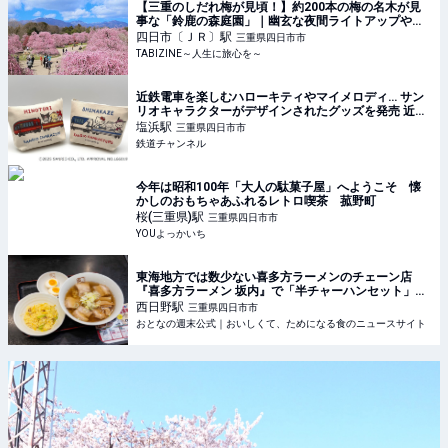
【三重のしだれ梅が見頃！】約200本の梅の名木が見
事な「鈴鹿の森庭園」｜幽玄な夜間ライトアップや幻
想的なミストも | TABIZINE～人生に旅心を～
四日市〔ＪＲ〕
駅
三重県四日市市
TABIZINE～人生に旅心を～
近鉄電車を楽しむハローキティやマイメロディ… サン
リオキャラクターがデザインされたグッズを発売 近鉄
車両エンジニアリング | 鉄道ニュース | 鉄道チャンネル
塩浜
駅
三重県四日市市
鉄道チャンネル
今年は昭和100年「大人の駄菓子屋」へようこそ 懐
かしのおもちゃあふれるレトロ喫茶 菰野町
桜(三重県)
駅
三重県四日市市
YOUよっかいち
東海地方では数少ない喜多方ラーメンのチェーン店
『喜多方ラーメン 坂内』で「半チャーハンセット」を
食らう！ - おとなの週末公式｜おいしくて、ためにな
西日野
駅
三重県四日市市
る食のニュースサイト
おとなの週末公式｜おいしくて、ためになる食のニュースサイト