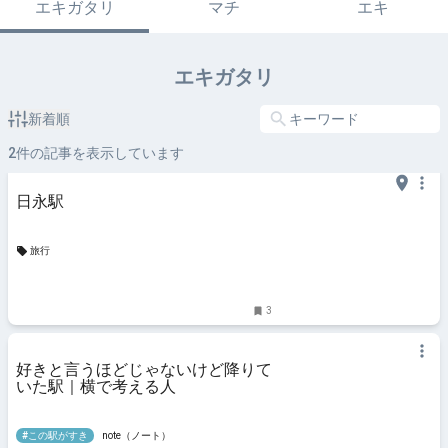
エキガタリ
マチ
エキ
エキガタリ
新着順
2
件の記事を表示しています
日永駅
旅行
3
好きと言うほどじゃないけど降りて
いた駅｜横で考える人
#この駅がすき
note（ノート）