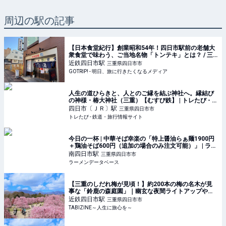
周辺の駅の記事
【日本食堂紀行】創業昭和54年！四日市駅前の老舗大
衆食堂で味わう、ご当地名物「トンテキ」とは？ / 三
重県四日市市の「あさひ食堂」 - GOTRIP!
近鉄四日市
駅
三重県四日市市
GOTRIP! - 明日、旅に行きたくなるメディア
人生の道ひらきと、人とのご縁を結ぶ神社へ。縁結び
の神様・椿大神社（三重）【むすび鉄】 | トレたび - 鉄
道・旅行情報サイト
四日市〔ＪＲ〕
駅
三重県四日市市
トレたび - 鉄道・旅行情報サイト
今日の一杯 | 中華そば幸楽の「特上醤油らぁ麺1900円
＋鶏油そば600円（追加の場合のみ注文可能）」 | ラー
メンデータベース
南四日市
駅
三重県四日市市
ラーメンデータベース
【三重のしだれ梅が見頃！】約200本の梅の名木が見
事な「鈴鹿の森庭園」｜幽玄な夜間ライトアップや幻
想的なミストも | TABIZINE～人生に旅心を～
近鉄四日市
駅
三重県四日市市
TABIZINE～人生に旅心を～