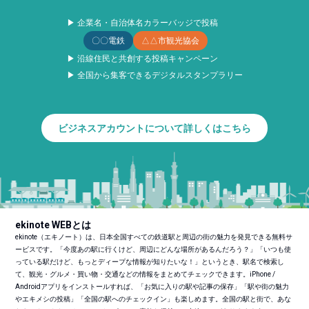
▶ 企業名・自治体名カラーバッジで投稿
〇〇電鉄
△△市観光協会
▶ 沿線住民と共創する投稿キャンペーン
▶ 全国から集客できるデジタルスタンプラリー
ビジネスアカウントについて詳しくはこちら
ekinote WEBとは
ekinote（エキノート）は、日本全国すべての鉄道駅と周辺の街の魅力を発見できる無料サ
ービスです。「今度あの駅に行くけど、周辺にどんな場所があるんだろう？」「いつも使
っている駅だけど、もっとディープな情報が知りたいな！」というとき、駅名で検索し
て、観光・グルメ・買い物・交通などの情報をまとめてチェックできます。iPhone /
Androidアプリをインストールすれば、「お気に入りの駅や記事の保存」「駅や街の魅力
やエキメシの投稿」「全国の駅へのチェックイン」も楽しめます。全国の駅と街で、あな