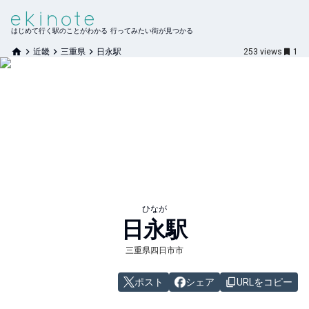
はじめて行く駅のことがわかる 行ってみたい街が見つかる
近畿
三重県
日永駅
253
views
1
ひなが
日永
駅
三重県四日市市
ポスト
シェア
URLをコピー