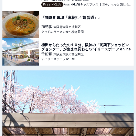
Kiss PRESS
Kiss PRESS(キッスプレス) | 街を、もっと楽しもう
『麺遊喜 鳳城「浪花担々麺 普通」』
加島
駅
大阪府大阪市淀川区
グッドのラーメン食べ歩き日記
梅田からたったの１０分、阪神の「高架下ショッピン
グセンター」が生まれ変わる/デイリースポーツ online
千船
駅
大阪府大阪市西淀川区
デイリースポーツ online