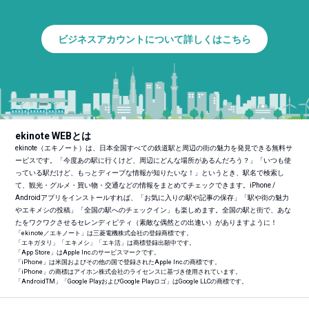
ビジネスアカウントについて詳しくはこちら
ekinote WEBとは
ekinote（エキノート）は、日本全国すべての鉄道駅と周辺の街の魅力を発見できる無料サ
ービスです。「今度あの駅に行くけど、周辺にどんな場所があるんだろう？」「いつも使
っている駅だけど、もっとディープな情報が知りたいな！」というとき、駅名で検索し
て、観光・グルメ・買い物・交通などの情報をまとめてチェックできます。iPhone /
Androidアプリをインストールすれば、「お気に入りの駅や記事の保存」「駅や街の魅力
やエキメシの投稿」「全国の駅へのチェックイン」も楽しめます。全国の駅と街で、あな
たをワクワクさせるセレンディピティ（素敵な偶然との出逢い）がありますように！
「ekinote／エキノート」は三菱電機株式会社の登録商標です。
「エキガタリ」「エキメシ」「エキ活」は商標登録出願中です。
「App Store」はApple Inc.のサービスマークです。
「iPhone」は米国およびその他の国で登録されたApple Inc.の商標です。
「iPhone」の商標はアイホン株式会社のライセンスに基づき使用されています。
「Android
TM
」「Google PlayおよびGoogle Playロゴ」はGoogle LLCの商標です。