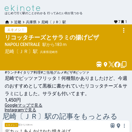
はじめて行く駅のことがわかる 行ってみたい街が見つかる
7
1
近畿
兵庫県
尼崎〔ＪＲ〕駅
エキメシ！
リコッタチーズとサラミの揚げピザ
NAPOLI CENTRALE
駅から
183 m
尼崎〔ＪＲ〕
駅
兵庫県尼崎市
#ランチ
#イタリア料理
#ご当地グルメ
#ピザ
#ピッツァ
尼崎でピッツァフリッタ！何種類かありましたけど、今週
のおすすめとして黒板に書かれていたリコッタチーズ＆サ
ラミにしました。サラダも付いてます。
1,450円
Googleマップで見る
Instagramで見る
尼崎〔ＪＲ〕
駅の記事をもっとみる
駅から108 m
エキメシ！
デカッ！あんかけかた焼きそば