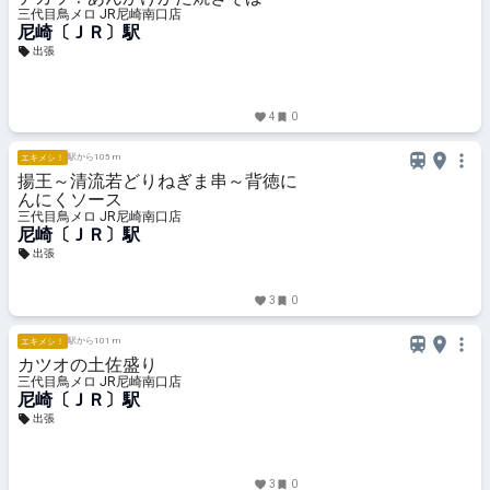
三代目鳥メロ JR尼崎南口店
尼崎〔ＪＲ〕駅
出張
4
0
駅から105 m
エキメシ！
揚王～清流若どりねぎま串～背徳に
んにくソース
三代目鳥メロ JR尼崎南口店
尼崎〔ＪＲ〕駅
出張
3
0
駅から101 m
エキメシ！
カツオの土佐盛り
三代目鳥メロ JR尼崎南口店
尼崎〔ＪＲ〕駅
出張
3
0