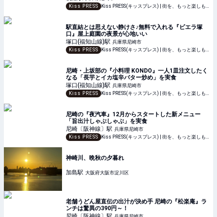
Kiss PRESS
Kiss PRESS(キッスプレス) | 街を、もっと楽しもう
駅直結とは思えない静けさ♪無料で入れる『ビエラ塚
口』屋上庭園の夜景が心地いい
塚口(福知山線)
駅
兵庫県尼崎市
Kiss PRESS
Kiss PRESS(キッスプレス) | 街を、もっと楽しもう
尼崎・上坂部の『小料理 KONDO』一人1皿注文したく
なる「長芋とイカ塩辛バター炒め」を実食
塚口(福知山線)
駅
兵庫県尼崎市
Kiss PRESS
Kiss PRESS(キッスプレス) | 街を、もっと楽しもう
尼崎の『夜汽車』12月からスタートした新メニュー
「旨出汁しゃぶしゃぶ」を実食
尼崎〔阪神線〕
駅
兵庫県尼崎市
Kiss PRESS
Kiss PRESS(キッスプレス) | 街を、もっと楽しもう
神崎川、晩秋の夕暮れ
加島
駅
大阪府大阪市淀川区
老舗うどん屋直伝の出汁が決め手 尼崎の『松楽庵』ラ
ンチは驚異の390円～！
尼崎〔阪神線〕
駅
兵庫県尼崎市