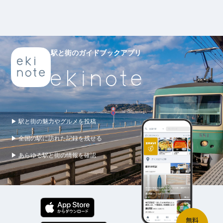
駅と街のガイドブックアプリ
▶ 駅と街の魅力やグルメを投稿
▶ 全国の駅に訪れた記録を残せる
▶ あらゆる駅と街の情報を確認