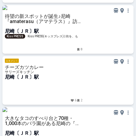
待望の新スポットが誕生♪尼崎
『amaterasu（アマテラス）』訪問
レポート
尼崎〔ＪＲ〕駅
Kiss PRESS
Kiss PRESS(キッスプレス) | 街を、もっ
と楽しもう
8
エキメシ！
チーズカツカレー
サリーズキッチン
尼崎〔ＪＲ〕駅
6
2
大きなタコのすべり台と70種・
1,000本のバラ園がある尼崎の『潮
江公園』
尼崎〔ＪＲ〕駅