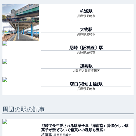
杭瀬
駅
兵庫県尼崎市
大物
駅
兵庫県尼崎市
尼崎〔阪神線〕
駅
兵庫県尼崎市
加島
駅
大阪府大阪市淀川区
塚口(福知山線)
駅
兵庫県尼崎市
周辺の駅の記事
尼崎で長年愛される駄菓子屋『海南堂』昔懐かしい駄
菓子が勢ぞろいで箱買いの種類も豊富♪
杭瀬
駅
兵庫県尼崎市