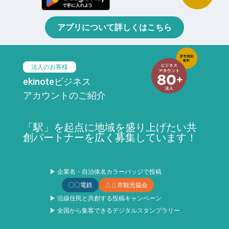
アプリについて詳しくはこちら
法人のお客様
ekinoteビジネス
アカウントのご紹介
「駅」を起点に地域を盛り上げたい共
創パートナーを広く募集しています！
▶ 企業名・自治体名カラーバッジで投稿
〇〇電鉄
△△市観光協会
▶ 沿線住民と共創する投稿キャンペーン
▶ 全国から集客できるデジタルスタンプラリー