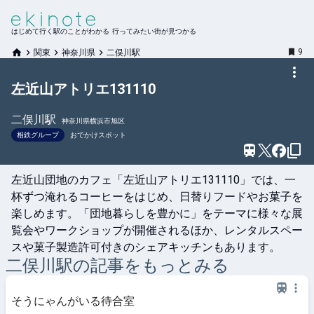
はじめて行く駅のことがわかる 行ってみたい街が見つかる
9
関東
神奈川県
二俣川駅
左近山アトリエ131110
二俣川
駅
神奈川県横浜市旭区
相鉄グループ
おでかけスポット
左近山団地のカフェ「左近山アトリエ131110」では、一
杯ずつ淹れるコーヒーをはじめ、日替りフードやお菓子を
楽しめます。「団地暮らしを豊かに」をテーマに様々な展
覧会やワークショップが開催されるほか、レンタルスペー
スや菓子製造許可付きのシェアキッチンもあります。
二俣川
駅の記事をもっとみる
そうにゃんがいる待合室