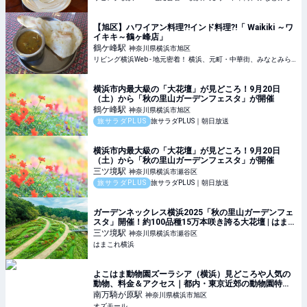
【旭区】ハワイアン料理?!インド料理?!「 Waikiki ～ワ
イキキ～鶴ヶ峰店」
鶴ケ峰
駅
神奈川県横浜市旭区
リビング横浜Web - 地元密着！ 横浜、元町・中華街、みなとみらいほかのグルメ、イベント、お出かけ、習い事情報
横浜市内最大級の「大花壇」が見どころ！9月20日
（土）から「秋の里山ガーデンフェスタ」が開催
鶴ケ峰
駅
神奈川県横浜市旭区
旅サラダPLUS
旅サラダPLUS｜朝日放送
横浜市内最大級の「大花壇」が見どころ！9月20日
（土）から「秋の里山ガーデンフェスタ」が開催
三ツ境
駅
神奈川県横浜市瀬谷区
旅サラダPLUS
旅サラダPLUS｜朝日放送
ガーデンネックレス横浜2025「秋の里山ガーデンフェ
スタ」開催！約100品種15万本咲き誇る大花壇 | はまこ
れ横浜
三ツ境
駅
神奈川県横浜市瀬谷区
はまこれ横浜
よこはま動物園ズーラシア（横浜）見どころや人気の
動物、料金＆アクセス｜都内・東京近郊の動物園特集
2023 - OZmall
南万騎が原
駅
神奈川県横浜市旭区
オズモール