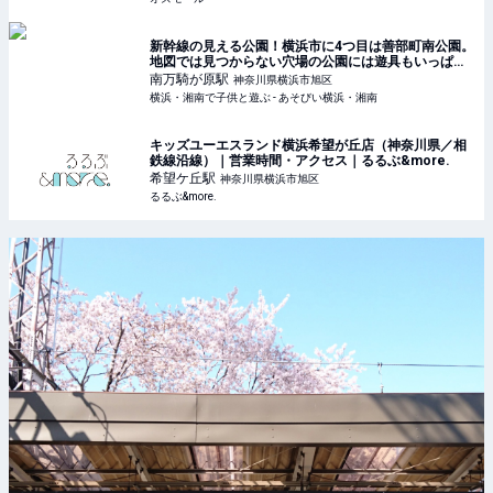
新幹線の見える公園！横浜市に4つ目は善部町南公園。
地図では見つからない穴場の公園には遊具もいっぱ
い！駅から10分。[相鉄いずみ野線 南万騎が原駅から]
南万騎が原
駅
神奈川県横浜市旭区
横浜・湘南で子供と遊ぶ - あそびい横浜・湘南
キッズユーエスランド横浜希望が丘店（神奈川県／相
鉄線沿線）｜営業時間・アクセス｜るるぶ&more.
希望ケ丘
駅
神奈川県横浜市旭区
るるぶ&more.