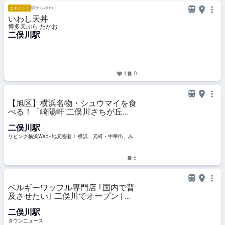
駅から25 m
エキメシ！
いわし天丼
博多天ぷら たかお
二俣川駅
4
0
【旭区】横浜名物・シュウマイを食
べる！「崎陽軒 二俣川さちが丘
店」
二俣川駅
リビング横浜Web - 地元密着！ 横浜、元町・中華街、み
なとみらいほかのグルメ、イベント、お出かけ、習い事
情報
5
ベルギーワッフル専門店 ｢国内で普
及させたい｣ 二俣川でオープン | 旭
区・瀬谷区 | タウンニュース
二俣川駅
タウンニュース