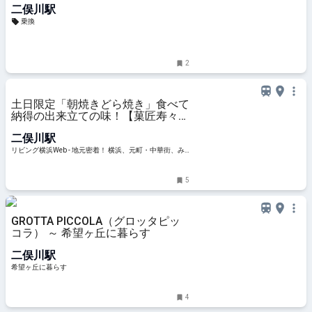
二俣川駅
乗換
2
土日限定「朝焼きどら焼き」食べて
納得の出来立ての味！【菓匠寿々
木】旭区
二俣川駅
リビング横浜Web - 地元密着！ 横浜、元町・中華街、み
なとみらいほかのグルメ、イベント、お出かけ、習い事
情報
5
GROTTA PICCOLA（グロッタピッ
コラ） ～ 希望ヶ丘に暮らす
二俣川駅
希望ヶ丘に暮らす
4