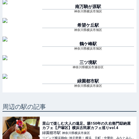
南万騎が原
駅
神奈川県横浜市旭区
希望ケ丘
駅
神奈川県横浜市旭区
鶴ケ峰
駅
神奈川県横浜市旭区
三ツ境
駅
神奈川県横浜市瀬谷区
緑園都市
駅
神奈川県横浜市泉区
周辺の駅の記事
里山で楽しむ大人の遠足。築150年の久右衛門邸納屋
カフェ【戸塚区】横浜古民家カフェ巡りvol.4
緑園都市
駅
神奈川県横浜市泉区
リビング横浜Web - 地元密着！ 横浜、元町・中華街、みなとみらいほかのグルメ、イベント、お出かけ、習い事情報