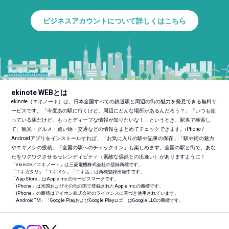
ビジネスアカウントについて詳しくはこちら
ekinote WEBとは
ekinote（エキノート）は、日本全国すべての鉄道駅と周辺の街の魅力を発見できる無料サ
ービスです。「今度あの駅に行くけど、周辺にどんな場所があるんだろう？」「いつも使
っている駅だけど、もっとディープな情報が知りたいな！」というとき、駅名で検索し
て、観光・グルメ・買い物・交通などの情報をまとめてチェックできます。iPhone /
Androidアプリをインストールすれば、「お気に入りの駅や記事の保存」「駅や街の魅力
やエキメシの投稿」「全国の駅へのチェックイン」も楽しめます。全国の駅と街で、あな
たをワクワクさせるセレンディピティ（素敵な偶然との出逢い）がありますように！
「ekinote／エキノート」は三菱電機株式会社の登録商標です。
「エキガタリ」「エキメシ」「エキ活」は商標登録出願中です。
「App Store」はApple Inc.のサービスマークです。
「iPhone」は米国およびその他の国で登録されたApple Inc.の商標です。
「iPhone」の商標はアイホン株式会社のライセンスに基づき使用されています。
「Android
TM
」「Google PlayおよびGoogle Playロゴ」はGoogle LLCの商標です。