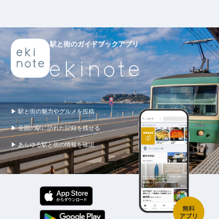
駅と街のガイドブックアプリ
▶ 駅と街の魅力やグルメを投稿
▶ 全国の駅に訪れた記録を残せる
▶ あらゆる駅と街の情報を確認