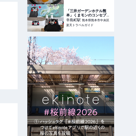
「三井ガーデンホテル熊
本」くまモンのコンセプト
客室「くまRoom®」がリ
辛島町
駅
熊本県熊本市中央区
ニューアル！ 【楽天トラベ
楽天トラベルガイド
ル】