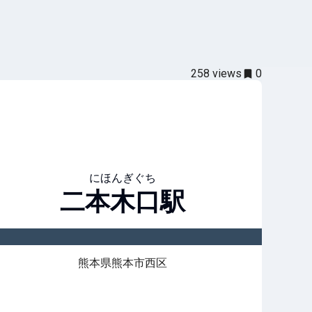
258
views
0
にほんぎぐち
二本木口
駅
熊本県熊本市西区