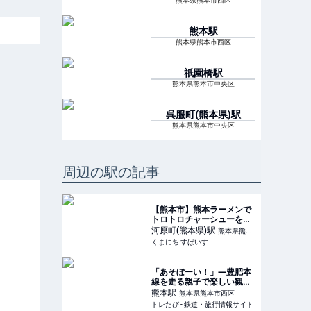
熊本県熊本市西区
熊本
駅
熊本県熊本市西区
祇園橋
駅
熊本県熊本市中央区
呉服町(熊本県)
駅
熊本県熊本市中央区
周辺の駅の記事
【熊本市】熊本ラーメンで
トロトロチャーシューを味
わう！京.大将軍（けい だ
河原町(熊本県)
駅
熊本県熊本
いしょうぐん）【岩下雄一
くまにち すぱいす
市中央区
郎のラーメン探訪記】 | く
まにち すぱいす
「あそぼーい！」―豊肥本
線を走る親子で楽しい観光
特急（THE列車） | トレた
熊本
駅
熊本県熊本市西区
び - 鉄道・旅行情報サイト
トレたび - 鉄道・旅行情報サイト