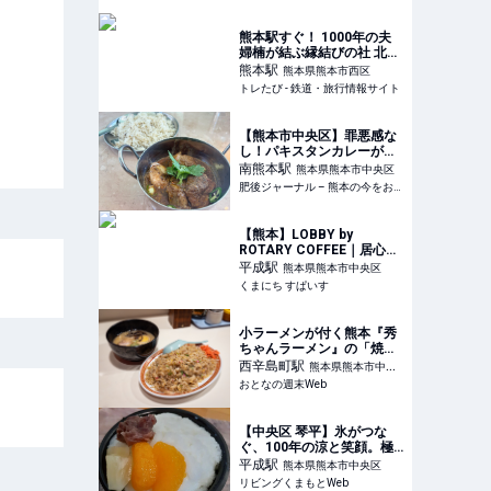
熊本駅すぐ！ 1000年の夫
婦楠が結ぶ縁結びの社 北岡
神社【むすび鉄】 | トレた
熊本
駅
熊本県熊本市西区
び - 鉄道・旅行情報サイト
トレたび - 鉄道・旅行情報サイト
【熊本市中央区】罪悪感な
し！パキスタンカレーが楽
しめる「クマモトカラヒ」 |
南熊本
駅
熊本県熊本市中央区
肥後ジャーナル – 熊本の今
肥後ジャーナル – 熊本の今をお届けするメディアサイト
をお届けするメディアサイ
ト
【熊本】LOBBY by
ROTARY COFFEE｜居心地
抜群！自家焙煎コーヒーと
平成
駅
熊本県熊本市中央区
手作りごはんが楽しめる隠
くまにち すぱいす
れ家カフェ | くまにち すぱ
いす
小ラーメンが付く熊本『秀
ちゃんラーメン』の「焼き
めしセット」の味とボリュ
西辛島町
駅
熊本県熊本市中央
ームに驚愕！
おとなの週末Web
区
【中央区 琴平】氷がつな
ぐ、100年の涼と笑顔。極
上のかき氷体験「近藤製飴
平成
駅
熊本県熊本市中央区
本舗」
リビングくまもとWeb