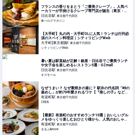
フランスの香りをまとう「ご褒美クレープ」。人気ベ
ーカリーが手掛けるクレープ専門店が誕生（東京・日
比谷） | 食べログマガジン
日比谷
駅
東京都千代田区
食べログマガジン
【大手町】丸の内・大手町OLに人気！ランチは行列必
須のスペイン料理店｜シティリビングWeb
大手町(東京都)
駅
東京都千代田区
シティリビングWeb
暑い夏は駅直結が正解！銀座・日比谷でご褒美ランチ
や女子会を楽しめるレストラン5選 - OZmall
日比谷
駅
東京都千代田区
オズモール
なぜうまい？ なぜ素焼きの釜に？ 駅弁の代名詞「峠の
釜めし」が約70年愛されるワケ【『推しの子』などア
ニメコラボも！】
有楽町
駅
東京都千代田区
CREA
【最新】有楽町のおすすめランチ10選｜おいしいグル
メをゆっくり楽しむおひとり様から、人気のおしゃれ
デートまで！｜るるぶ&more.
有楽町
駅
東京都千代田区
るるぶ&more.