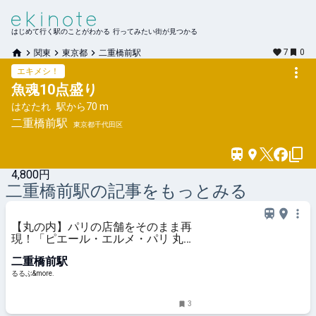
はじめて行く駅のことがわかる 行ってみたい街が見つかる
7
0
関東
東京都
二重橋前駅
エキメシ！
魚魂10点盛り
はなたれ
駅から
70 m
二重橋前
駅
東京都千代田区
4,800円
二重橋前
駅の記事をもっとみる
【丸の内】パリの店舗をそのまま再
現！「ピエール・エルメ・パリ 丸
の内」で限定スイーツ＆ドリンクを
二重橋前駅
堪能｜るるぶ&more.
るるぶ&more.
3