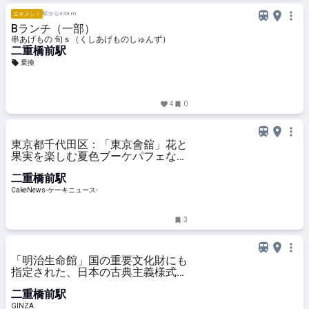
駅から343 m
エキメシ！
Bランチ（一部）
串あげもの 旬ｓ（くしあげものしゅんず）
二重橋前駅
乗換
4
0
東京都千代田区：「東京會舘」花と
果実を楽しむ夏色ブーケパフェなど
夏季限定スイーツ、6月1日より順
二重橋前駅
次販売
CakeNews-ケーキニュース-
3
「明治生命館」国の重要文化財にも
指定された、日本の古典主義様式の
最高峰
二重橋前駅
GINZA