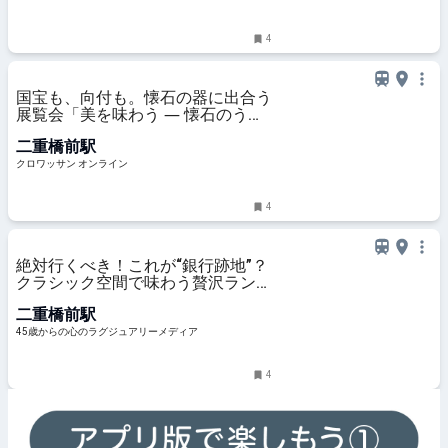
4
国宝も、向付も。懐石の器に出合う
展覧会「美を味わう ― 懐石のうつ
わと茶の湯」展 | カルチャー | クロ
二重橋前駅
ワッサン オンライン
クロワッサン オンライン
4
絶対行くべき！これが“銀行跡地”？
クラシック空間で味わう贅沢ラン
チ ＠丸の内 cafe1894
二重橋前駅
45歳からの心のラグジュアリーメディア
4