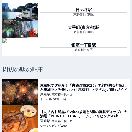
日比谷
駅
東京都千代田区
大手町(東京都)
駅
東京都千代田区
銀座一丁目
駅
東京都中央区
周辺の駅の記事
東京駅で夕涼み！「宵路灯籠2026」で幻想的な灯籠と
八重洲花火を楽しもう | 東京都 | トラベルjp 旅行ガイド
東京
駅
東京都千代田区
トラベルjp 旅行ガイド
【丸ノ内】絶品パン食べ放題と6種の特製ディップに大
満足「POINT ET LIGNE」｜シティリビングWeb
東京
駅
東京都千代田区
シティリビングWeb