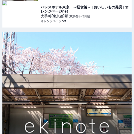
パレスホテル東京 ～軽食編～ | おいしいもの発見 | オ
レンジページnet
大手町(東京都)
駅
東京都千代田区
オレンジページnet -