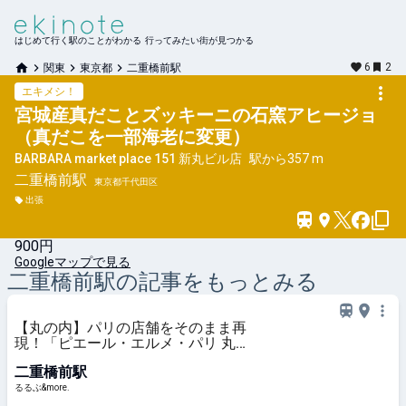
はじめて行く駅のことがわかる 行ってみたい街が見つかる
6
2
関東
東京都
二重橋前駅
エキメシ！
宮城産真だことズッキーニの石窯アヒージョ
（真だこを一部海老に変更）
BARBARA market place 151 新丸ビル店
駅から
357 m
二重橋前
駅
東京都千代田区
出張
900円
Googleマップで見る
二重橋前
駅の記事をもっとみる
【丸の内】パリの店舗をそのまま再
現！「ピエール・エルメ・パリ 丸
の内」で限定スイーツ＆ドリンクを
二重橋前駅
堪能｜るるぶ&more.
るるぶ&more.