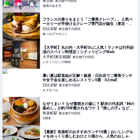
東京
駅
東京都千代田区
地球の歩き方
フランスの香りをまとう「ご褒美クレープ」。人気ベ
ーカリーが手掛けるクレープ専門店が誕生（東京・日
比谷） | 食べログマガジン
日比谷
駅
東京都千代田区
食べログマガジン
【大手町】丸の内・大手町OLに人気！ランチは行列必
須のスペイン料理店｜シティリビングWeb
大手町(東京都)
駅
東京都千代田区
シティリビングWeb
暑い夏は駅直結が正解！銀座・日比谷でご褒美ランチ
や女子会を楽しめるレストラン5選 - OZmall
日比谷
駅
東京都千代田区
オズモール
なぜうまい？ なぜ素焼きの釜に？ 駅弁の代名詞「峠の
釜めし」が約70年愛されるワケ【『推しの子』などア
ニメコラボも！】
有楽町
駅
東京都千代田区
CREA
【最新】有楽町のおすすめランチ10選｜おいしいグル
メをゆっくり楽しむおひとり様から、人気のおしゃれ