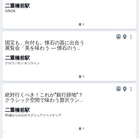
最高峰
二重橋前駅
GINZA
4
国宝も、向付も。懐石の器に出合う
展覧会「美を味わう ― 懐石のうつ
わと茶の湯」展 | カルチャー | クロ
二重橋前駅
ワッサン オンライン
クロワッサン オンライン
4
絶対行くべき！これが“銀行跡地”？
クラシック空間で味わう贅沢ラン
チ ＠丸の内 cafe1894
二重橋前駅
45歳からの心のラグジュアリーメディア
4