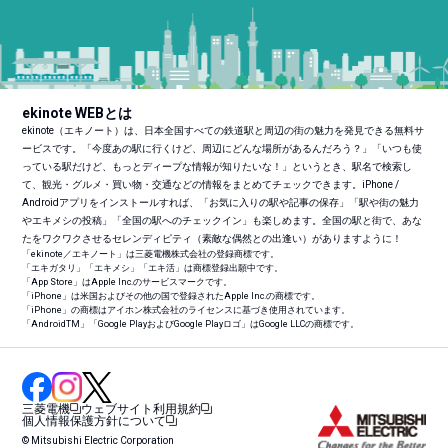
ekinote WEBとは
ekinote（エキノート）は、日本全国すべての鉄道駅と周辺の街の魅力を発見できる無料サ
ービスです。「今度あの駅に行くけど、周辺にどんな場所があるんだろう？」「いつも使
っている駅だけど、もっとディープな情報が知りたいな！」というとき、駅名で検索し
て、観光・グルメ・買い物・交通などの情報をまとめてチェックできます。iPhone /
Androidアプリをインストールすれば、「お気に入りの駅や記事の保存」「駅や街の魅力
やエキメシの投稿」「全国の駅へのチェックイン」も楽しめます。全国の駅と街で、あな
たをワクワクさせるセレンディピティ（素敵な偶然との出逢い）がありますように！
「ekinote／エキノート」は三菱電機株式会社の登録商標です。
「エキガタリ」「エキメシ」「エキ活」は商標登録出願中です。
「App Store」はApple Inc.のサービスマークです。
「iPhone」は米国およびその他の国で登録されたApple Inc.の商標です。
「iPhone」の商標はアイホン株式会社のライセンスに基づき使用されています。
「Android
TM
」「Google PlayおよびGoogle Playロゴ」はGoogle LLCの商標です。
三菱電機
ウェブサイト利用規約
個人情報保護方針について
© Mitsubishi Electric Corporation