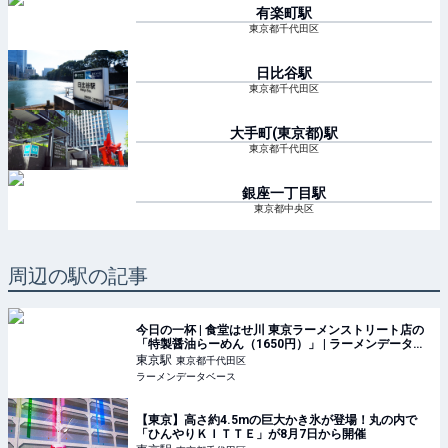
有楽町
駅
東京都千代田区
日比谷
駅
東京都千代田区
大手町(東京都)
駅
東京都千代田区
銀座一丁目
駅
東京都中央区
周辺の駅の記事
今日の一杯 | 食堂はせ川 東京ラーメンストリート店の
「特製醤油らーめん（1650円）」 | ラーメンデータベ
ース
東京
駅
東京都千代田区
ラーメンデータベース
【東京】高さ約4.5mの巨大かき氷が登場！丸の内で
「ひんやりＫＩＴＴＥ」が8月7日から開催