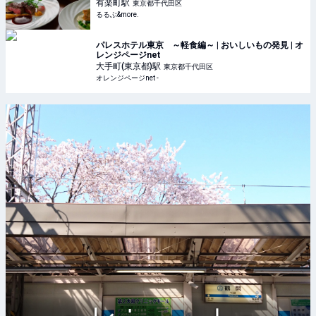
デートまで！｜るるぶ&more.
有楽町
駅
東京都千代田区
るるぶ&more.
パレスホテル東京 ～軽食編～ | おいしいもの発見 | オ
レンジページnet
大手町(東京都)
駅
東京都千代田区
オレンジページnet -