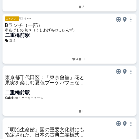
3
駅から343 m
エキメシ！
Bランチ（一部）
串あげもの 旬ｓ（くしあげものしゅんず）
二重橋前駅
乗換
4
0
東京都千代田区：「東京會舘」花と
果実を楽しむ夏色ブーケパフェなど
夏季限定スイーツ、6月1日より順
二重橋前駅
次販売
CakeNews-ケーキニュース-
3
「明治生命館」国の重要文化財にも
指定された、日本の古典主義様式の