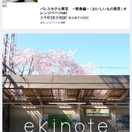
パレスホテル東京 ～軽食編～ | おいしいもの発見 | オ
レンジページnet
大手町(東京都)
駅
東京都千代田区
オレンジページnet -