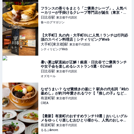
フランスの香りをまとう「ご褒美クレープ」。人気ベ
ーカリーが手掛けるクレープ専門店が誕生（東京・日
比谷） | 食べログマガジン
日比谷
駅
東京都千代田区
食べログマガジン
【大手町】丸の内・大手町OLに人気！ランチは行列必
須のスペイン料理店｜シティリビングWeb
大手町(東京都)
駅
東京都千代田区
シティリビングWeb
暑い夏は駅直結が正解！銀座・日比谷でご褒美ランチ
や女子会を楽しめるレストラン5選 - OZmall
日比谷
駅
東京都千代田区
オズモール
なぜうまい？ なぜ素焼きの釜に？ 駅弁の代名詞「峠の
釜めし」が約70年愛されるワケ【『推しの子』などア
ニメコラボも！】
有楽町
駅
東京都千代田区
CREA
【最新】有楽町のおすすめランチ10選｜おいしいグル
メをゆっくり楽しむおひとり様から、人気のおしゃれ
デートまで！｜るるぶ&more.
有楽町
駅
東京都千代田区
るるぶ&more.