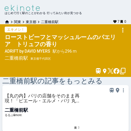
はじめて行く駅のことがわかる 行ってみたい街が見つかる
7
0
関東
東京都
二重橋前駅
エキメシ！
ローストビーフとマッシュルームのパエリ
ア トリュフの香り
ADRIFT by DAVID MYERS
駅から
296 m
二重橋前
駅
東京都千代田区
二重橋前
駅の記事をもっとみる
【丸の内】パリの店舗をそのまま再
現！「ピエール・エルメ・パリ 丸
の内」で限定スイーツ＆ドリンクを
二重橋前駅
堪能｜るるぶ&more.
るるぶ&more.
3