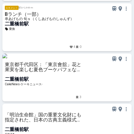
駅から343 m
エキメシ！
Bランチ（一部）
串あげもの 旬ｓ（くしあげものしゅんず）
二重橋前駅
乗換
4
0
東京都千代田区：「東京會舘」花と
果実を楽しむ夏色ブーケパフェなど
夏季限定スイーツ、6月1日より順
二重橋前駅
次販売
CakeNews-ケーキニュース-
3
「明治生命館」国の重要文化財にも
指定された、日本の古典主義様式の
最高峰
二重橋前駅