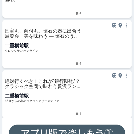
GINZA
4
国宝も、向付も。懐石の器に出合う
展覧会「美を味わう ― 懐石のうつ
わと茶の湯」展 | カルチャー | クロ
二重橋前駅
ワッサン オンライン
クロワッサン オンライン
4
絶対行くべき！これが“銀行跡地”？
クラシック空間で味わう贅沢ラン
チ ＠丸の内 cafe1894
二重橋前駅
45歳からの心のラグジュアリーメディア
4