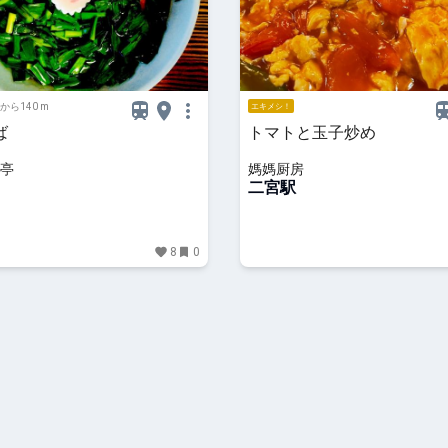
から140 m
エキメシ！
ば
トマトと玉子炒め
亭
媽媽厨房
二宮駅
8
0