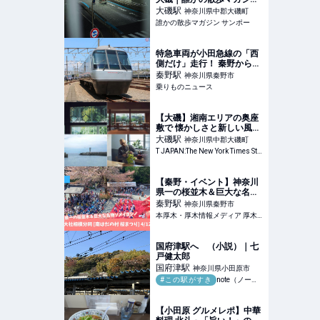
サンポー
大磯
駅
神奈川県中郡大磯町
誰かの散歩マガジン サンポー
特急車両が小田急線の「西
側だけ」走行！ 秦野から海
老名まで「3時間半」かけ
秦野
駅
神奈川県秦野市
て遠回り 異色の列車が運行
乗りものニュース
される | 乗りものニュース
【大磯】湘南エリアの奥座
敷で 懐かしさと新しい風を
体感＜まとめ＞ 日本のロー
大磯
駅
神奈川県中郡大磯町
カルトレジャーを探す旅
T JAPAN:The New York Times Style Magazine 公式サイト
【秦野・イベント】神奈川
県一の桜並木＆巨大な名物
ソメイヨシノがお出迎え！
秦野
駅
神奈川県秦野市
出雲大社相模分祠「南はだ
本厚木・厚木情報メディア 厚木らぼ
の村 桜まつり」4月12日ま
で開催中☆ | 本厚木・厚木
情報メディア 厚木らぼ
国府津駅へ （小説）｜七
戸健太郎
国府津
駅
神奈川県小田原市
#この駅がすき
note（ノート）
【小田原 グルメレポ】中華