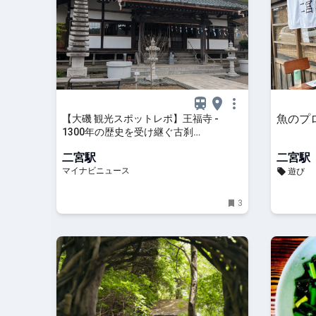
魚のプロ🐟
【大磯 観光スポットレポ】王福寺 -
1300年の歴史を受け継ぐ古刹…
二宮駅
二宮駅
マイナビニュース
遊び
3