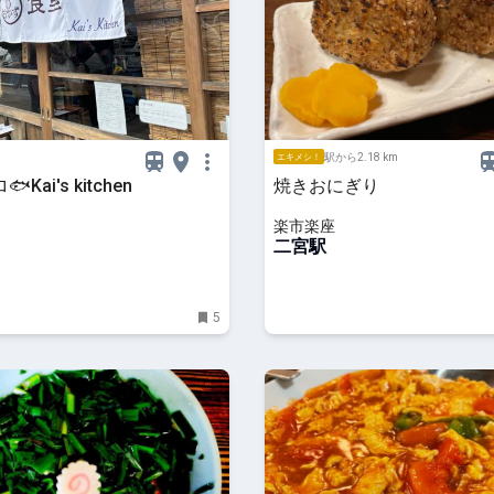
駅から2.18 km
エキメシ！
Kai's kitchen
焼きおにぎり
楽市楽座
二宮駅
5