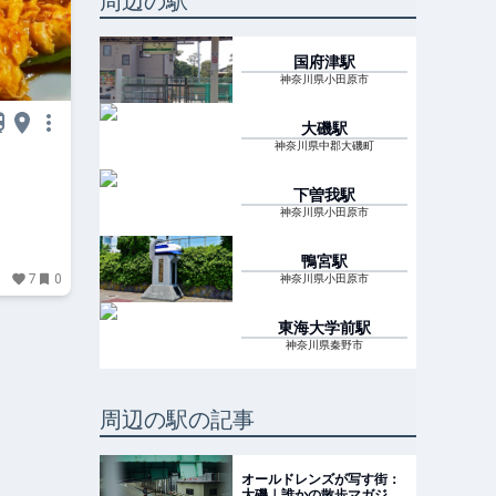
周辺の駅
国府津
駅
神奈川県小田原市
大磯
駅
神奈川県中郡大磯町
下曽我
駅
神奈川県小田原市
鴨宮
駅
7
0
神奈川県小田原市
東海大学前
駅
神奈川県秦野市
周辺の駅の記事
オールドレンズが写す街：
大磯｜誰かの散歩マガジン