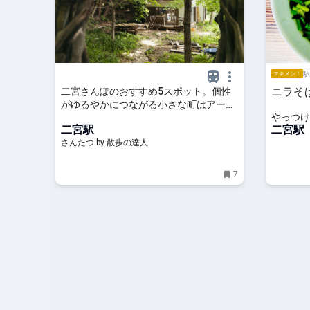
駅
エキメシ！
ニラそ
二宮さんぽのおすすめ5スポット。個性
がゆるやかにつながる小さな町はアーテ
やっつけ
ィスティック｜さんたつ by 散歩の達人
二宮駅
二宮駅
さんたつ by 散歩の達人
7