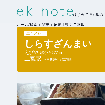
はじめて行く駅の
ホーム/検索
関東
神奈川県
二宮駅
エキメシ！
しらすざんまい
えびや
駅から
977 m
二宮
駅
神奈川県中郡二宮町