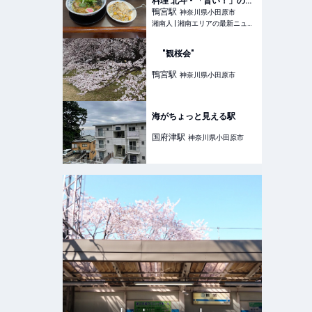
料理 北斗 - 「旨い！」の一
言がぴったりな老舗中華料
鴨宮
駅
神奈川県小田原市
理店 | 湘南人
湘南人 | 湘南エリアの最新ニュース・グルメ・イベント穴場情報満載！
"観桜会"
鴨宮
駅
神奈川県小田原市
海がちょっと見える駅
国府津
駅
神奈川県小田原市