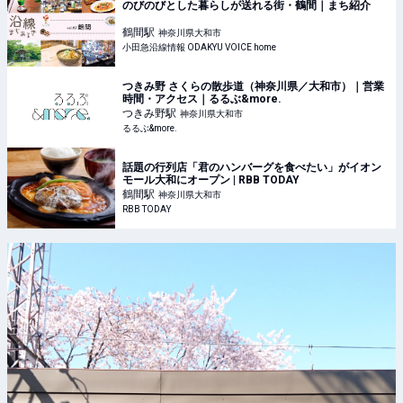
のびのびとした暮らしが送れる街・鶴間｜まち紹介
鶴間
駅
神奈川県大和市
小田急沿線情報 ODAKYU VOICE home
つきみ野 さくらの散歩道（神奈川県／大和市）｜営業
時間・アクセス｜るるぶ&more.
つきみ野
駅
神奈川県大和市
るるぶ&more.
話題の行列店「君のハンバーグを食べたい」がイオン
モール大和にオープン | RBB TODAY
鶴間
駅
神奈川県大和市
RBB TODAY