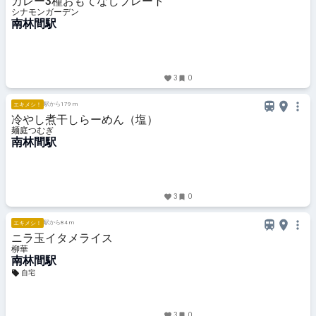
カレー3種おもてなしプレート
シナモンガーデン
南林間駅
3
0
駅から179 m
エキメシ！
冷やし煮干しらーめん（塩）
麺庭つむぎ
南林間駅
3
0
駅から84 m
エキメシ！
ニラ玉イタメライス
柳華
南林間駅
自宅
3
0