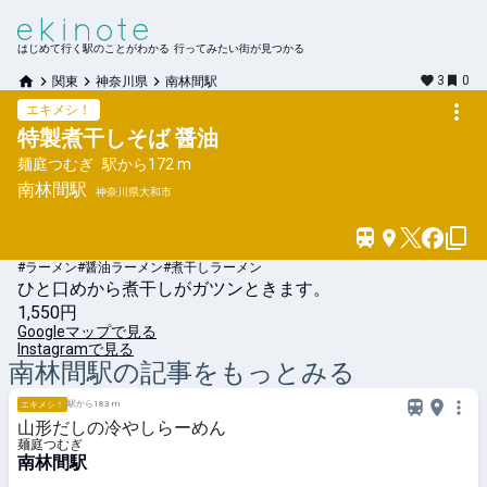
はじめて行く駅のことがわかる 行ってみたい街が見つかる
3
0
関東
神奈川県
南林間駅
エキメシ！
特製煮干しそば 醤油
麺庭つむぎ
駅から
172 m
南林間
駅
神奈川県大和市
#ラーメン
#醤油ラーメン
#煮干しラーメン
ひと口めから煮干しがガツンときます。
1,550円
Googleマップで見る
Instagramで見る
南林間
駅の記事をもっとみる
駅から183 m
エキメシ！
山形だしの冷やしらーめん
麺庭つむぎ
南林間駅