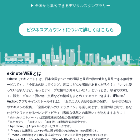
▶ 全国から集客できるデジタルスタンプラリー
ビジネスアカウントについて詳しくはこちら
ekinote WEBとは
ekinote（エキノート）は、日本全国すべての鉄道駅と周辺の街の魅力を発見できる無料サ
ービスです。「今度あの駅に行くけど、周辺にどんな場所があるんだろう？」「いつも使
っている駅だけど、もっとディープな情報が知りたいな！」というとき、駅名で検索し
て、観光・グルメ・買い物・交通などの情報をまとめてチェックできます。iPhone /
Androidアプリをインストールすれば、「お気に入りの駅や記事の保存」「駅や街の魅力
やエキメシの投稿」「全国の駅へのチェックイン」も楽しめます。全国の駅と街で、あな
たをワクワクさせるセレンディピティ（素敵な偶然との出逢い）がありますように！
「ekinote／エキノート」は三菱電機株式会社の登録商標です。
「エキガタリ」「エキメシ」「エキ活」は商標登録出願中です。
「App Store」はApple Inc.のサービスマークです。
「iPhone」は米国およびその他の国で登録されたApple Inc.の商標です。
「iPhone」の商標はアイホン株式会社のライセンスに基づき使用されています。
「Android
TM
」「Google PlayおよびGoogle Playロゴ」はGoogle LLCの商標です。