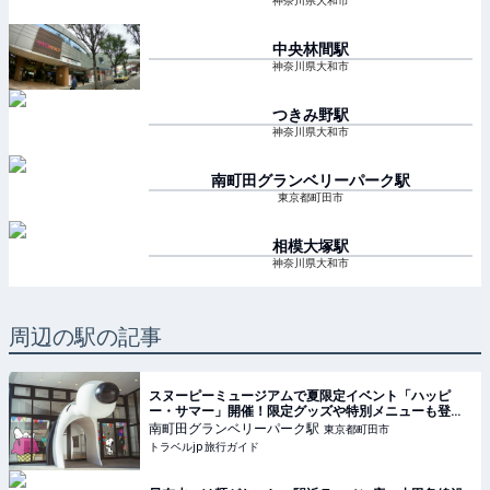
神奈川県大和市
中央林間
駅
神奈川県大和市
つきみ野
駅
神奈川県大和市
南町田グランベリーパーク
駅
東京都町田市
相模大塚
駅
神奈川県大和市
周辺の駅の記事
スヌーピーミュージアムで夏限定イベント「ハッピ
ー・サマー」開催！限定グッズや特別メニューも登場 |
東京都 | トラベルjp 旅行ガイド
南町田グランベリーパーク
駅
東京都町田市
トラベルjp 旅行ガイド