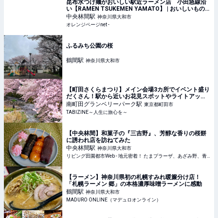
昆布水つけ麺がおいしい駅近ラーメン店 小田急線沿
い【RAMEN TSUKEMEN YAMATO】 | おいしいもの
発見 | オレンジページnet
中央林間
駅
神奈川県大和市
オレンジページnet -
ふるみち公園の桜
鶴間
駅
神奈川県大和市
【町田さくらまつり】メイン会場3カ所でイベント盛り
だくさん！駅から近いお花見スポットやライトアップ
も | TABIZINE～人生に旅心を～
南町田グランベリーパーク
駅
東京都町田市
TABIZINE～人生に旅心を～
【中央林間】和菓子の『三吉野』、芳醇な香りの桜餅
に誘われ店を訪ねてみた
中央林間
駅
神奈川県大和市
リビング田園都市Web - 地元密着！ たまプラーザ、あざみ野、青葉台、港北ニュータウンほかのグルメ、イベント、お出かけ、習い事情報
【ラーメン】神奈川県初の札幌すみれ暖簾分け店！
「札幌ラーメン 郷」の本格濃厚味噌ラーメンに感動
鶴間
駅
神奈川県大和市
MADURO ONLINE（マデュロオンライン）