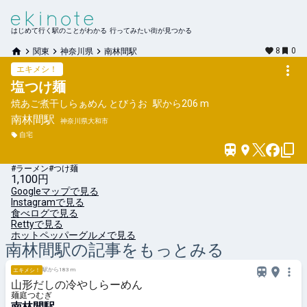
はじめて行く駅のことがわかる 行ってみたい街が見つかる
8
0
関東
神奈川県
南林間駅
エキメシ！
塩つけ麺
焼あご煮干しらぁめん とびうお
駅から
206 m
南林間
駅
神奈川県大和市
自宅
#ラーメン
#つけ麺
1,100円
Googleマップで見る
Instagramで見る
食べログで見る
Rettyで見る
ホットペッパーグルメで見る
南林間
駅の記事をもっとみる
駅から183 m
エキメシ！
山形だしの冷やしらーめん
麺庭つむぎ
南林間駅