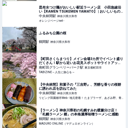
昆布水つけ麺がおいしい駅近ラーメン店 小田急線沿
い【RAMEN TSUKEMEN YAMATO】 | おいしいもの
発見 | オレンジページnet
中央林間
駅
神奈川県大和市
オレンジページnet -
ふるみち公園の桜
鶴間
駅
神奈川県大和市
【町田さくらまつり】メイン会場3カ所でイベント盛り
だくさん！駅から近いお花見スポットやライトアップ
も | TABIZINE～人生に旅心を～
南町田グランベリーパーク
駅
東京都町田市
TABIZINE～人生に旅心を～
【中央林間】和菓子の『三吉野』、芳醇な香りの桜餅
に誘われ店を訪ねてみた
中央林間
駅
神奈川県大和市
リビング田園都市Web - 地元密着！ たまプラーザ、あざみ野、青葉台、港北ニュータウンほかのグルメ、イベント、お出かけ、習い事情報
【ラーメン】神奈川県初の札幌すみれ暖簾分け店！
「札幌ラーメン 郷」の本格濃厚味噌ラーメンに感動
鶴間
駅
神奈川県大和市
MADURO ONLINE（マデュロオンライン）