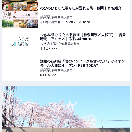
のびのびとした暮らしが送れる街・鶴間｜まち紹介
鶴間
駅
神奈川県大和市
小田急沿線情報 ODAKYU VOICE home
つきみ野 さくらの散歩道（神奈川県／大和市）｜営業
時間・アクセス｜るるぶ&more.
つきみ野
駅
神奈川県大和市
るるぶ&more.
話題の行列店「君のハンバーグを食べたい」がイオン
モール大和にオープン | RBB TODAY
鶴間
駅
神奈川県大和市
RBB TODAY