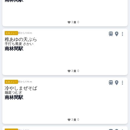
3
0
駅から134 m
エキメシ！
稚あゆの天ぷら
手打ち蕎麦 さかい
南林間駅
3
0
駅から176 m
エキメシ！
冷やしまぜそば
麺庭つむぎ
南林間駅
3
0