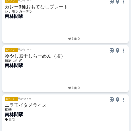
駅から509 m
エキメシ！
カレー3種おもてなしプレート
シナモンガーデン
南林間駅
3
0
駅から179 m
エキメシ！
冷やし煮干しらーめん（塩）
麺庭つむぎ
南林間駅
3
0
駅から84 m
エキメシ！
ニラ玉イタメライス
柳華
南林間駅
自宅