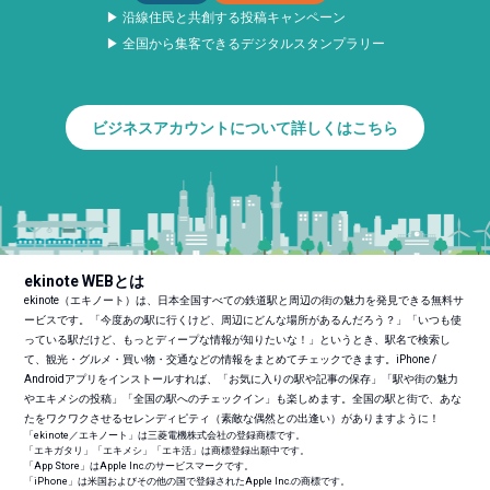
▶ 沿線住民と共創する投稿キャンペーン
▶ 全国から集客できるデジタルスタンプラリー
ビジネスアカウントについて詳しくはこちら
ekinote WEBとは
ekinote（エキノート）は、日本全国すべての鉄道駅と周辺の街の魅力を発見できる無料サ
ービスです。「今度あの駅に行くけど、周辺にどんな場所があるんだろう？」「いつも使
っている駅だけど、もっとディープな情報が知りたいな！」というとき、駅名で検索し
て、観光・グルメ・買い物・交通などの情報をまとめてチェックできます。iPhone /
Androidアプリをインストールすれば、「お気に入りの駅や記事の保存」「駅や街の魅力
やエキメシの投稿」「全国の駅へのチェックイン」も楽しめます。全国の駅と街で、あな
たをワクワクさせるセレンディピティ（素敵な偶然との出逢い）がありますように！
「ekinote／エキノート」は三菱電機株式会社の登録商標です。
「エキガタリ」「エキメシ」「エキ活」は商標登録出願中です。
「App Store」はApple Inc.のサービスマークです。
「iPhone」は米国およびその他の国で登録されたApple Inc.の商標です。