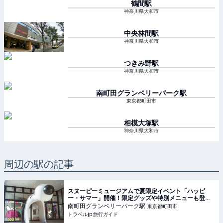
鶴間
駅
神奈川県大和市
中央林間
駅
神奈川県大和市
つきみ野
駅
神奈川県大和市
南町田グランベリーパーク
駅
東京都町田市
相模大塚
駅
神奈川県大和市
周辺の駅の記事
スヌーピーミュージアムで夏限定イベント「ハッピ
ー・サマー」開催！限定グッズや特別メニューも登場 |
東京都 | トラベルjp 旅行ガイド
南町田グランベリーパーク
駅
東京都町田市
トラベルjp 旅行ガイド