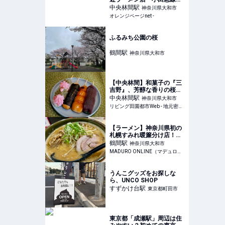
い【RAMEN TSUKEMEN
中央林間
駅
神奈川県大和市
YAMATO】 | おいしいもの
オレンジページnet -
発見 | オレンジページnet
ふるみち公園の桜
鶴間
駅
神奈川県大和市
【中央林間】和菓子の『三
吉野』、芳醇な香りの桜餅
に誘われ店を訪ねてみた
中央林間
駅
神奈川県大和市
リビング田園都市Web - 地元密着！ たまプラーザ、あざみ野、青葉台、港北ニュータウンほかのグルメ、イベント、お出かけ、習い事情報
【ラーメン】神奈川県初の
札幌すみれ暖簾分け店！
「札幌ラーメン 郷」の本格
鶴間
駅
神奈川県大和市
濃厚味噌ラーメンに感動
MADURO ONLINE（マデュロオンライン）
うんこグッズをお探しな
ら、UNCO SHOP
すずかけ台
駅
東京都町田市
東京都「成瀬駅」周辺は住