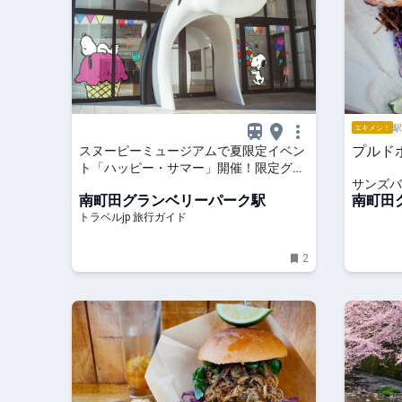
駅
エキメシ！
プルド
スヌーピーミュージアムで夏限定イベン
ト「ハッピー・サマー」開催！限定グッ
サンズバ
ズや特別メニューも登場 | 東京都 | トラ
南町田グランベリーパーク駅
南町田
ベルjp 旅行ガイド
トラベルjp 旅行ガイド
2