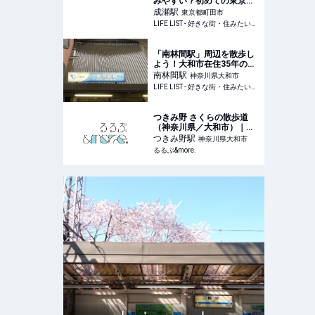
みやすい？初めての東京暮
らしを成瀬で始めた私が伝
成瀬
駅
東京都町田市
える街の魅力 - LIFE LIST -
LIFE LIST - 好きな街・住みたい街・私の街
好きな街・住みたい街・私
の街
「南林間駅」周辺を散歩し
よう！大和市在住35年の私
がおすすめの散歩・ウォー
南林間
駅
神奈川県大和市
キングスポットを紹介しま
LIFE LIST - 好きな街・住みたい街・私の街
す - LIFE LIST - 好きな街・
住みたい街・私の街
つきみ野 さくらの散歩道
（神奈川県／大和市）｜営
業時間・アクセス｜るるぶ
つきみ野
駅
神奈川県大和市
&more.
るるぶ&more.