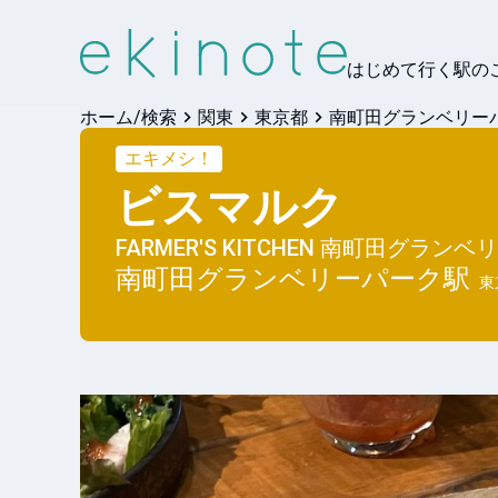
はじめて行く駅の
ホーム/検索
関東
東京都
南町田グランベリー
エキメシ！
ビスマルク
FARMER'S KITCHEN 南町田グラン
南町田グランベリーパーク
駅
東