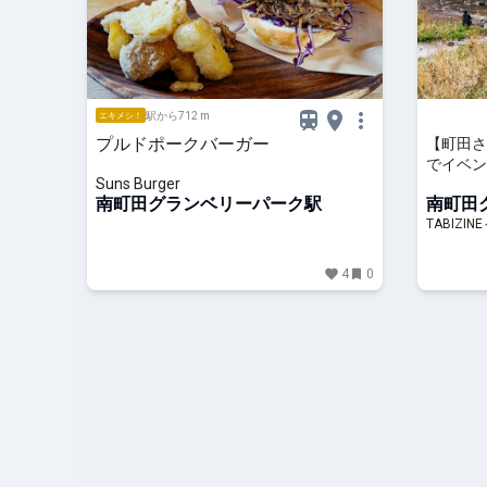
駅から712 m
エキメシ！
プルドポークバーガー
【町田さ
でイベン
Suns Burger
花見スポ
南町田グランベリーパーク駅
南町田
TABIZ
TABIZI
4
0