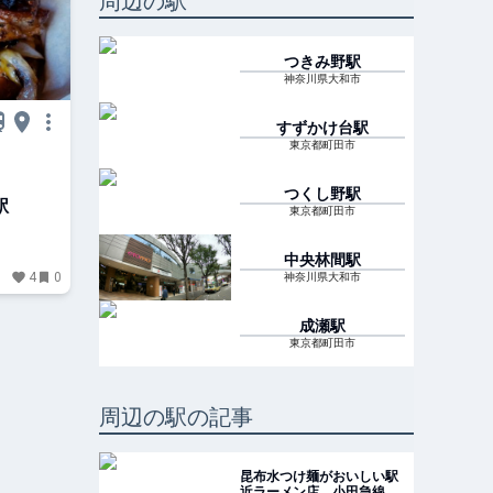
周辺の駅
つきみ野
駅
神奈川県大和市
すずかけ台
駅
東京都町田市
つくし野
駅
駅
東京都町田市
中央林間
駅
4
0
神奈川県大和市
成瀬
駅
東京都町田市
周辺の駅の記事
昆布水つけ麺がおいしい駅
近ラーメン店 小田急線沿