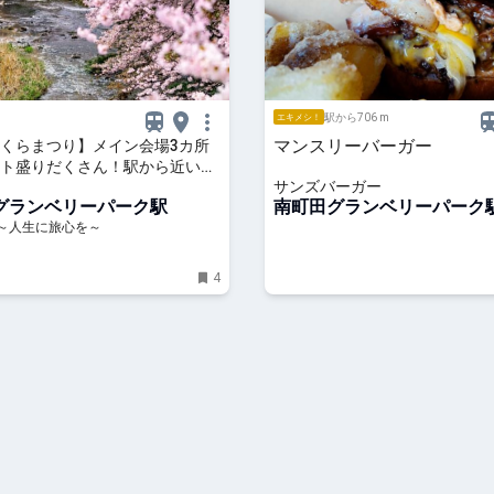
駅から706 m
エキメシ！
マンスリーバーガー
くらまつり】メイン会場3カ所
ト盛りだくさん！駅から近いお
サンズバーガー
ットやライトアップも |
グランベリーパーク駅
南町田グランベリーパーク
INE～人生に旅心を～
NE～人生に旅心を～
4