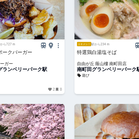
から727 m
駅から234 m
エキメシ！
ポークバーガー
特選鶏白湯塩そば
ーガー
自由が丘 蔭山樓 南町田店
グランベリーパーク駅
南町田グランベリーパーク
遊び
2
0