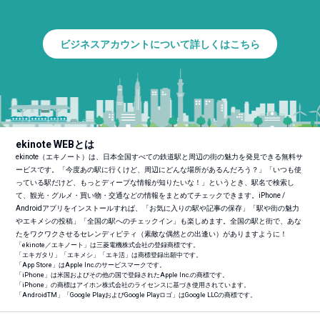
ビジネスアカウントについて詳しくはこちら
ekinote WEBとは
ekinote（エキノート）は、日本全国すべての鉄道駅と周辺の街の魅力を発見できる無料サ
ービスです。「今度あの駅に行くけど、周辺にどんな場所があるんだろう？」「いつも使
っている駅だけど、もっとディープな情報が知りたいな！」というとき、駅名で検索し
て、観光・グルメ・買い物・交通などの情報をまとめてチェックできます。iPhone /
Androidアプリをインストールすれば、「お気に入りの駅や記事の保存」「駅や街の魅力
やエキメシの投稿」「全国の駅へのチェックイン」も楽しめます。全国の駅と街で、あな
たをワクワクさせるセレンディピティ（素敵な偶然との出逢い）がありますように！
「ekinote／エキノート」は三菱電機株式会社の登録商標です。
「エキガタリ」「エキメシ」「エキ活」は商標登録出願中です。
「App Store」はApple Inc.のサービスマークです。
「iPhone」は米国およびその他の国で登録されたApple Inc.の商標です。
「iPhone」の商標はアイホン株式会社のライセンスに基づき使用されています。
「Android
TM
」「Google PlayおよびGoogle Playロゴ」はGoogle LLCの商標です。