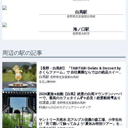
白馬
駅
長野県北安曇郡白馬村
海ノ口
駅
長野県大町市
周辺の駅の記事
【長野・白馬村】 「TABITABI Gelato & Dessert by
さくらファーム」で 自社農園ならではの絶品スイーツ
を堪能｜るるぶ&more.
白馬
駅
長野県北安曇郡白馬村
るるぶ&more.
2026夏旅✈️始動【白馬】絶景の白馬マウンテンハーバ
ーで、最高のカフェタイム🥐✨必見！絶景動画🎥あり
信濃森上
駅
長野県北安曇郡白馬村
45歳からの心のラグジュアリーメディア
サントリー天然水 北アルプス信濃の森工場、小学生向
け「見て聴いて触ってみよう! 夏休み特別ツアー」を開
催