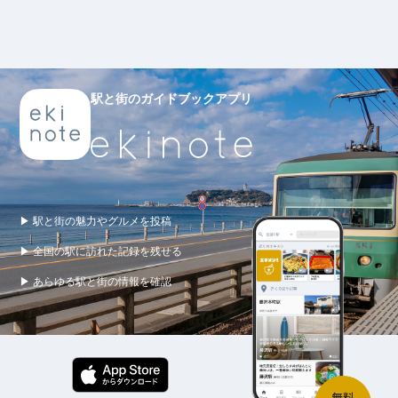
駅と街のガイドブックアプリ
▶ 駅と街の魅力やグルメを投稿
▶ 全国の駅に訪れた記録を残せる
▶ あらゆる駅と街の情報を確認