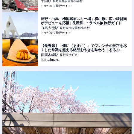
千国
駅
長野県北安曇郡小谷村
トラベルjp 旅行ガイド
長野・白馬「栂池高原スキー場」横に縦に広い緩斜面
がデビューを応援 | 長野県 | トラベルjp 旅行ガイド
白馬大池
駅
長野県北安曇郡小谷村
トラベルjp 旅行ガイド
【長野県】「儘に（ままに）」でフレンチの技巧を尽
くした常識を超える絶品おやきを味わう｜るるぶ
&more.
信濃木崎
駅
長野県大町市
るるぶ&more.