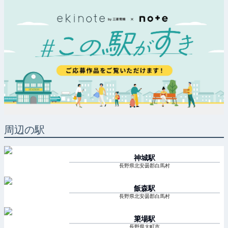
周辺の駅
神城
駅
長野県北安曇郡白馬村
飯森
駅
長野県北安曇郡白馬村
簗場
駅
長野県大町市