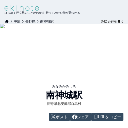
はじめて行く駅のことがわかる 行ってみたい街が見つかる
中部
長野県
南神城駅
342
views
0
みなみかみしろ
南神城
駅
長野県北安曇郡白馬村
ポスト
シェア
URLをコピー