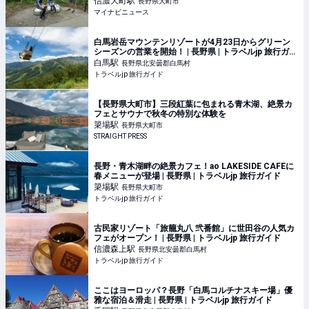
信濃大町
駅
長野県大町市
マイナビニュース
白馬岩岳マウンテンリゾートが4月23日からグリーン
シーズンの営業を開始！ | 長野県 | トラベルjp 旅行ガイ
ド
白馬
駅
長野県北安曇郡白馬村
トラベルjp 旅行ガイド
【長野県大町市】三段紅葉に包まれる青木湖、絶景カ
フェとサウナで秋冬の特別な体験を
簗場
駅
長野県大町市
STRAIGHT PRESS
長野・青木湖畔の絶景カフェ！ao LAKESIDE CAFEに
春メニューが登場 | 長野県 | トラベルjp 旅行ガイド
簗場
駅
長野県大町市
トラベルjp 旅行ガイド
古民家リゾート「旅籠丸八 弐番館」に世田谷の人気カ
フェがオープン！ | 長野県 | トラベルjp 旅行ガイド
信濃森上
駅
長野県北安曇郡白馬村
トラベルjp 旅行ガイド
ここはヨーロッパ？長野「白馬コルチナスキー場」優
雅な宿泊＆滑走 | 長野県 | トラベルjp 旅行ガイド