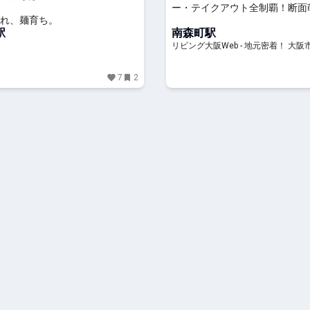
ー・テイクアウト全制覇！断面
れ、麺育ち。
ドイッチ「サンドイッチマン」
駅
南森町駅
リビング大阪Web - 地元密着！ 大
北摂エリア、京阪沿線ほかのグルメ
ト、お出かけ、習い事情報
7
2