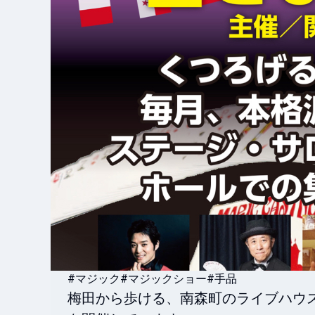
#マジック
#マジックショー
#手品
梅田から歩ける、南森町のライブハウス「Op