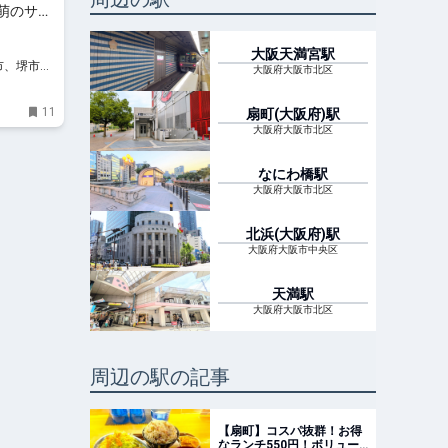
萌のサン
大阪天満宮
駅
阪市、堺市、
大阪府大阪市北区
、イベン
11
扇町(大阪府)
駅
大阪府大阪市北区
なにわ橋
駅
大阪府大阪市北区
北浜(大阪府)
駅
大阪府大阪市中央区
天満
駅
大阪府大阪市北区
周辺の駅の記事
【扇町】コスパ抜群！お得
なランチ550円！ボリュー