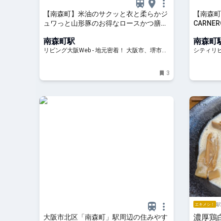
【南森町】米油のサクッと衣と柔らかジ
【南森町
ュワっと山形豚のお得なロースかつ膳！
CARNE
「とんかつ 利久」
テ）」が
南森町駅
南森町
Web
リビング大阪Web - 地元密着！ 大阪市、堺市、
シティリビ
北摂エリア、京阪沿線ほかのグルメ、イベン
ト、お出かけ、習い事情報
3
駅
エキメシ！
濃厚鶏
大阪市北区「南森町」駅周辺の住みやす