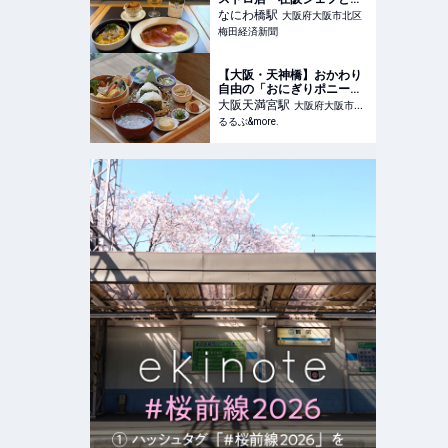
コラボメニューも
なにわ橋
駅
大阪府大阪市北区
梅田経済新聞
【大阪・天神橋】おかわり
自由の「おにぎりポニーテ
ール」は、おにぎり＆多彩
大阪天満宮
駅
大阪府大阪市北
な小鉢でリピーター急増
るるぶ&more.
区
中！｜るるぶ&more.