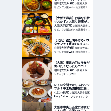
ム満点！ご飯・お味噌汁お
扇町(大阪府)
駅
大阪府大阪市
かわり自由！「激安居酒
リビング大阪Web - 地元密着！ 大阪市、堺市、北摂エリア、京阪沿線ほかのグルメ、イベント、お出かけ、習い事情報
北区
屋 ワイルドヤ」
【大阪天満宮】お得な日替
りおかずとお造り御膳が
1000円！トロトロ豚の角
大阪天満宮
駅
大阪府大阪市北
煮！「魚や市 本店」
リビング大阪Web - 地元密着！ 大阪市、堺市、北摂エリア、京阪沿線ほかのグルメ、イベント、お出かけ、習い事情報
区
【北浜】昼は旬を彩るパス
タランチ！夜はおいしいワ
インとイタリアン！
北浜(大阪府)
駅
大阪府大阪市
「cane（カーネ）」
リビング大阪Web - 地元密着！ 大阪市、堺市、北摂エリア、京阪沿線ほかのグルメ、イベント、お出かけ、習い事情報
中央区
【大阪】王道のThe洋食が
食べたくなったらココ！
『グリル らんぷ亭』｜シテ
扇町(大阪府)
駅
大阪府大阪市
ィリビングWeb
シティリビングWeb
北区
レトロ空間でかりふわワッ
フル！中之島図書館に新カ
フェ「囲と囲曲」オープン |
なにわ橋
駅
大阪府大阪市北区
PrettyOnline
PrettyOnline（プリティオンライン）
大阪市中央公会堂に洋食ビ
ストロ店 在阪シェフとの