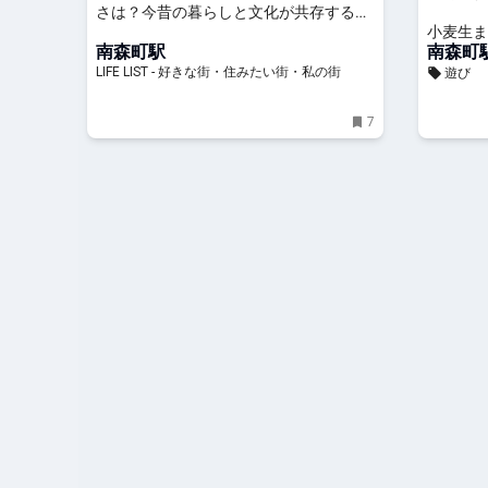
さは？今昔の暮らしと文化が共存する街
小麦生ま
の魅力 - LIFE LIST - 好きな街・住みたい
南森町駅
南森町
街・私の街
LIFE LIST - 好きな街・住みたい街・私の街
遊び
7