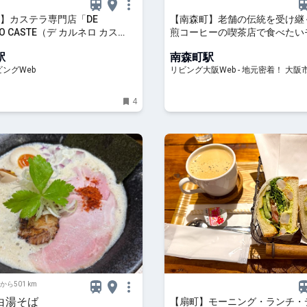
】カステラ専門店「DE
【南森町】老舗の伝統を受け継
RO CASTE（デ カルネロ カス
煎コーヒーの喫茶店で食べたい
移転オープン｜シティリビング
グにホットケーキ！「伊吹珈琲
駅
南森町駅
ングWeb
リビング大阪Web - 地元密着！ 大
北摂エリア、京阪沿線ほかのグルメ
ト、お出かけ、習い事情報
4
から501 km
白湯そば
【扇町】モーニング・ランチ・