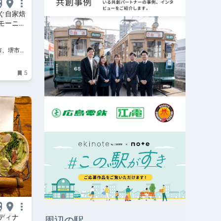
ぐ自家焙
モーニン
」
阪市、堺市、
、イベン
5
ディナ
周辺の駅