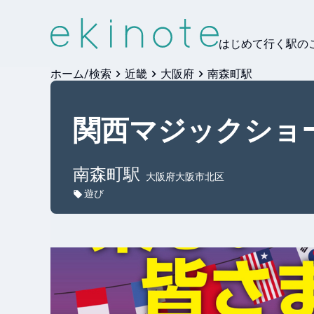
はじめて行く駅の
ホーム/検索
近畿
大阪府
南森町駅
関西マジックショー i
南森町
駅
大阪府大阪市北区
遊び