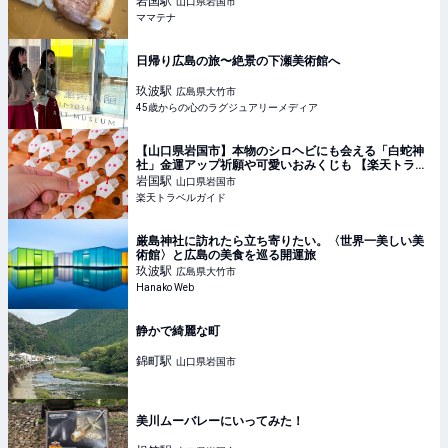
岩国
駅
山口県岩国市
ママテナ
日帰り広島の旅〜絶景の下瀬美術館へ
玖波
駅
広島県大竹市
45歳からの心のラグジュアリーメディア
【山口県岩国市】本物のシロヘビにも会える「白蛇神
社」金運アップ祈願や可愛いおみくじも 【楽天トラベ
ル】
岩国
駅
山口県岩国市
楽天トラベルガイド
厳島神社に訪れたら立ち寄りたい。〈世界一美しい美
術館〉と広島の美食を巡る開運旅
玖波
駅
広島県大竹市
Hanako Web
静かで綺麗な町
錦町
駅
山口県岩国市
美川ムーバレーにいってみた！