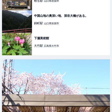
根笠
駅
山口県岩国市
中国山地の奥深い地、深谷大橋がある。
錦町
駅
山口県岩国市
下瀬美術館
大竹
駅
広島県大竹市