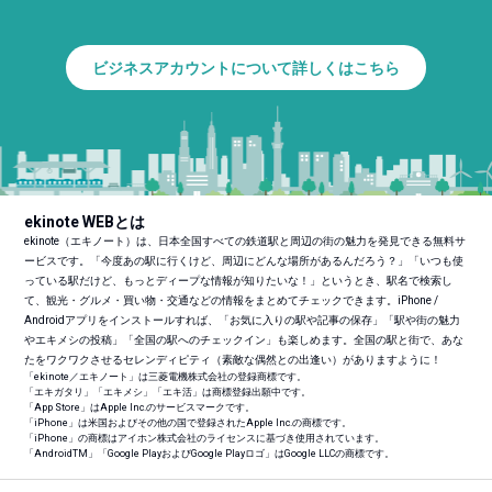
ビジネスアカウントについて詳しくはこちら
ekinote WEBとは
ekinote（エキノート）は、日本全国すべての鉄道駅と周辺の街の魅力を発見できる無料サ
ービスです。「今度あの駅に行くけど、周辺にどんな場所があるんだろう？」「いつも使
っている駅だけど、もっとディープな情報が知りたいな！」というとき、駅名で検索し
て、観光・グルメ・買い物・交通などの情報をまとめてチェックできます。iPhone /
Androidアプリをインストールすれば、「お気に入りの駅や記事の保存」「駅や街の魅力
やエキメシの投稿」「全国の駅へのチェックイン」も楽しめます。全国の駅と街で、あな
たをワクワクさせるセレンディピティ（素敵な偶然との出逢い）がありますように！
「ekinote／エキノート」は三菱電機株式会社の登録商標です。
「エキガタリ」「エキメシ」「エキ活」は商標登録出願中です。
「App Store」はApple Inc.のサービスマークです。
「iPhone」は米国およびその他の国で登録されたApple Inc.の商標です。
「iPhone」の商標はアイホン株式会社のライセンスに基づき使用されています。
「Android
TM
」「Google PlayおよびGoogle Playロゴ」はGoogle LLCの商標です。