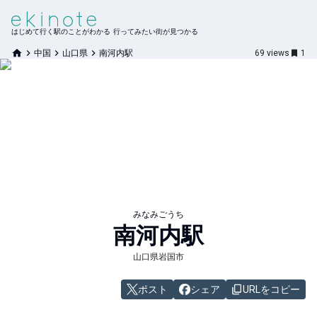
はじめて行く駅のことがわかる 行ってみたい街が見つかる
中国
山口県
南河内駅
69
views
1
みなみごうち
南河内
駅
山口県岩国市
ポスト
シェア
URLをコピー