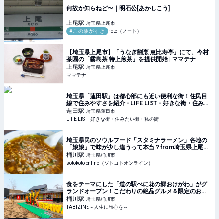
何故か知らねど〜｜明石公[あかしこう]
上尾
駅
埼玉県上尾市
#この駅がすき
note（ノート）
【埼玉県上尾市】「うなぎ割烹 恵比寿亭」にて、今村
茶園の「霧島茶 特上煎茶」を提供開始 | ママテナ
上尾
駅
埼玉県上尾市
ママテナ
埼玉県「蓮田駅」は都心部にも近い便利な街！住民目
線で住みやすさを紹介 - LIFE LIST - 好きな街・住みた
い街・私の街
蓮田
駅
埼玉県蓮田市
LIFE LIST - 好きな街・住みたい街・私の街
埼玉県民のソウルフード「スタミナラーメン」各地の
「娘娘」で味が少し違うって本当？from埼玉県上尾市
| sotokoto online（ソトコトオンライン）
桶川
駅
埼玉県桶川市
sotokoto online（ソトコトオンライン）
食をテーマにした「道の駅べに花の郷おけがわ」がグ
ランドオープン！こだわりの絶品グルメ＆限定のお土
産を大紹介！ | TABIZINE～人生に旅心を～
桶川
駅
埼玉県桶川市
TABIZINE～人生に旅心を～