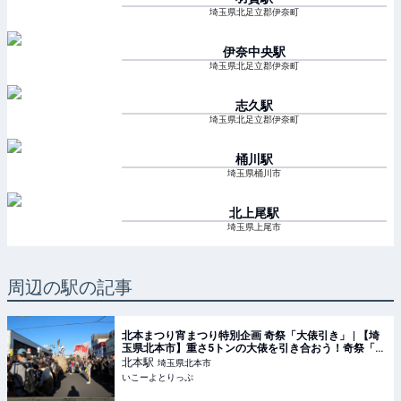
埼玉県北足立郡伊奈町
伊奈中央
駅
埼玉県北足立郡伊奈町
志久
駅
埼玉県北足立郡伊奈町
桶川
駅
埼玉県桶川市
北上尾
駅
埼玉県上尾市
周辺の駅の記事
北本まつり宵まつり特別企画 奇祭「大俵引き」 | 【埼
玉県北本市】重さ5トンの大俵を引き合おう！奇祭「大
俵引き」開催情報・参加者募集 | 埼玉県北本市 | いこー
北本
駅
埼玉県北本市
よとりっぷ
いこーよとりっぷ