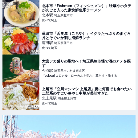
北本市「Fishmen（フィッシュメン）」牡蠣やホタテ
が丸ごと入った豪快鮮魚系ラーメン
北本
駅
埼玉県北本市
食べて埼玉
蓮田市「舌笑屋（ごちや）」イクラたっぷりのまぐろ
丼とそでいか刺し海鮮ランチ
蓮田
駅
埼玉県蓮田市
食べて埼玉
大宮デカ盛りの聖地へ！埼玉県魚市場で酒のアテを探
す
今羽
駅
埼玉県さいたま市北区
「colocal コロカル」ローカルを学ぶ・暮らす・旅する
上尾市「立川マシマシ 上尾店」夏に何度でも食べたい
二郎系のすごい冷やし中華が美味すぎた
北上尾
駅
埼玉県上尾市
食べて埼玉