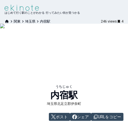
はじめて行く駅のことがわかる 行ってみたい街が見つかる
関東
埼玉県
内宿駅
246
views
4
うちじゅく
内宿
駅
埼玉県北足立郡伊奈町
ポスト
シェア
URLをコピー