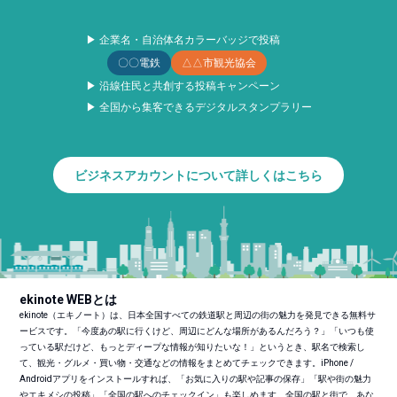
▶ 企業名・自治体名カラーバッジで投稿
〇〇電鉄
△△市観光協会
▶ 沿線住民と共創する投稿キャンペーン
▶ 全国から集客できるデジタルスタンプラリー
ビジネスアカウントについて詳しくはこちら
ekinote WEBとは
ekinote（エキノート）は、日本全国すべての鉄道駅と周辺の街の魅力を発見できる無料サ
ービスです。「今度あの駅に行くけど、周辺にどんな場所があるんだろう？」「いつも使
っている駅だけど、もっとディープな情報が知りたいな！」というとき、駅名で検索し
て、観光・グルメ・買い物・交通などの情報をまとめてチェックできます。iPhone /
Androidアプリをインストールすれば、「お気に入りの駅や記事の保存」「駅や街の魅力
やエキメシの投稿」「全国の駅へのチェックイン」も楽しめます。全国の駅と街で、あな