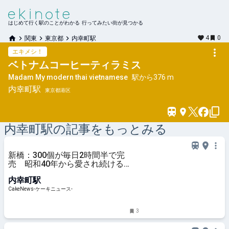
はじめて行く駅のことがわかる 行ってみたい街が見つかる
4
0
関東
東京都
内幸町駅
エキメシ！
ベトナムコーヒーティラミス
Madam My modern thai vietnamese
駅から
376 m
内幸町
駅
東京都港区
内幸町
駅の記事をもっとみる
新橋：300個が毎日2時間半で完
売 昭和40年から愛され続ける
「バナナケーキ」求めて「田村町
内幸町駅
木村屋」を訪問
CakeNews-ケーキニュース-
3