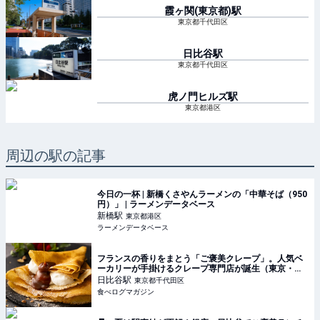
霞ヶ関(東京都)
駅
東京都千代田区
日比谷
駅
東京都千代田区
虎ノ門ヒルズ
駅
東京都港区
周辺の駅の記事
今日の一杯 | 新橋くさやんラーメンの「中華そば（950
円）」 | ラーメンデータベース
新橋
駅
東京都港区
ラーメンデータベース
フランスの香りをまとう「ご褒美クレープ」。人気ベ
ーカリーが手掛けるクレープ専門店が誕生（東京・日
比谷） | 食べログマガジン
日比谷
駅
東京都千代田区
食べログマガジン