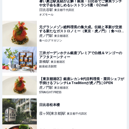
暑い夏は駅直結が正解！銀座・日比谷でご褒美ランチ
や女子会を楽しめるレストラン5選 - OZmall
日比谷
駅
東京都千代田区
オズモール
元グランメゾン総料理長の集大成。伝統と革新が交差
する新たなガストロノミー（東京・虎ノ門） | 食べロ
グマガジン
虎ノ門
駅
東京都港区
食べログマガジン
三井ガーデンホテル銀座プレミアで白桃＆マンゴーの
アフタヌーンティー
新橋
駅
東京都港区
銀座経済新聞
【東京都港区】銀座レカン8代目料理長・栗田シェフが
手掛けるフレンチLa Traditionが虎ノ門にOPEN
虎ノ門
駅
東京都港区
STRAIGHT PRESS
日比谷松本楼
霞ヶ関(東京都)
駅
東京都千代田区