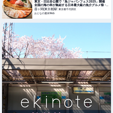
東京・日比谷公園で「魚ジャパンフェス2025」開催
全国の海の幸が集結する日本最大級の魚介グルメ祭 -
おとなの週末Web
霞ヶ関(東京都)
駅
東京都千代田区
おとなの週末Web