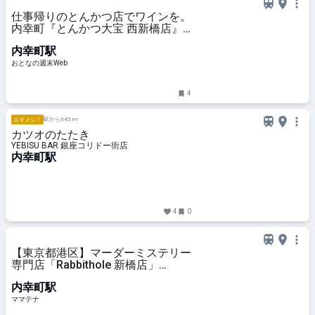
仕事帰りのとんかつ店でワインを。
内幸町『とんかつ大宝 西新橋店』
で夜も極上ひとり飲み
内幸町駅
おとなの週末Web
4
駅から345 m
エキメシ！
カツオのたたき
YEBISU BAR 銀座コリドー街店
内幸町駅
4
0
【東京都港区】マーダーミステリー
専門店「Rabbithole 新橋店」
OPEN！HOXによる新作公演も開始
内幸町駅
| ママテナ
ママテナ