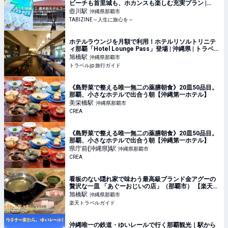
ビーチも首里城も、ホカンスも楽しむ充実プラン |
TABIZINE～人生に旅心を～
壺川
駅
沖縄県那覇市
TABIZINE～人生に旅心を～
ホテルラウンジを月額で利用！ホテルリソルトリニテ
ィ那覇「Hotel Lounge Pass」登場 | 沖縄県 | トラベル
jp 旅行ガイド
旭橋
駅
沖縄県那覇市
トラベルjp 旅行ガイド
《島野菜で整える唯一無二の薬膳朝食》20皿50品目。
那覇、小さなホテルで出合う朝【沖縄第一ホテル】
美栄橋
駅
沖縄県那覇市
CREA
《島野菜で整える唯一無二の薬膳朝食》20皿50品目。
那覇、小さなホテルで出合う朝【沖縄第一ホテル】
県庁前(沖縄県)
駅
沖縄県那覇市
CREA
看板のない隠れ家で味わう最高級ブランド金アグーの
贅沢な一皿 「あぐーおじいの店」（那覇市） 【楽天ト
ラベル】
旭橋
駅
沖縄県那覇市
楽天トラベルガイド
沖縄唯一の鉄道・ゆいレールで行く那覇観光｜駅から