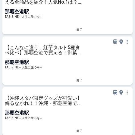
える全商品を紹介！人気No.1は？
沖縄のレアなお土産に | TABIZINE～
那覇空港駅
人生に旅心を～
TABIZINE～人生に旅心を～
7
【こんなに違う！紅芋タルト5種食
べ比べ】那覇空港で買える！御菓子
御殿・ナンポー・しろま製菓など賞
那覇空港駅
味期限や1個当たりの値段もチェッ
ク｜定番沖縄土産 | TABIZINE～人生
TABIZINE～人生に旅心を～
に旅心を～
7
【沖縄スタバ限定グッズが可愛い】
侮るなかれ！！沖縄・那覇空港で買
える穴場土産 | TABIZINE～人生に旅
那覇空港駅
心を～
TABIZINE～人生に旅心を～
7