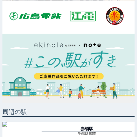
周辺の駅
赤嶺
駅
沖縄県那覇市