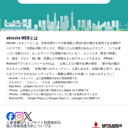
ekinote WEBとは
ekinote（エキノート）は、日本全国すべての鉄道駅と周辺の街の魅力を発見できる無料サ
ービスです。「今度あの駅に行くけど、周辺にどんな場所があるんだろう？」「いつも使
っている駅だけど、もっとディープな情報が知りたいな！」というとき、駅名で検索し
て、観光・グルメ・買い物・交通などの情報をまとめてチェックできます。iPhone /
Androidアプリをインストールすれば、「お気に入りの駅や記事の保存」「駅や街の魅力
やエキメシの投稿」「全国の駅へのチェックイン」も楽しめます。全国の駅と街で、あな
たをワクワクさせるセレンディピティ（素敵な偶然との出逢い）がありますように！
「ekinote／エキノート」は三菱電機株式会社の登録商標です。
「エキガタリ」「エキメシ」「エキ活」は商標登録出願中です。
「App Store」はApple Inc.のサービスマークです。
「iPhone」は米国およびその他の国で登録されたApple Inc.の商標です。
「iPhone」の商標はアイホン株式会社のライセンスに基づき使用されています。
「Android
TM
」「Google PlayおよびGoogle Playロゴ」はGoogle LLCの商標です。
三菱電機
ウェブサイト利用規約
個人情報保護方針について