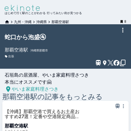
はじめて行く駅のことがわかる 行ってみたい街が見つかる
8
九州・沖縄
沖縄県
那覇空港駅
蛇口から泡盛🚰
那覇空港
駅
沖縄県那覇市
出張
石垣島の居酒屋、やいま家庭料理さつき

本当にオススメです🤗
やいま家庭料理さつき
那覇空港
駅の記事をもっとみる
【沖縄】那覇空港で買えるお土産お
すすめ27選！定番や空港限定商品
を紹介＜2026＞ ｜じゃらんニュー
那覇空港駅
ス
じゃらんニュース