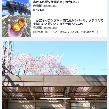
歩ける名所を徹底紹介｜旅色LIKES
赤嶺
駅
沖縄県那覇市
旅色LIKES
「かぼちゃアンダギー専門店カラバーサ」クチコミで
美味しいと噂のアンダギーはもちふわ
壺川
駅
沖縄県那覇市
沖縄ラボ～海・グルメ・文化まるごと楽しむ沖縄旅行ガイド～