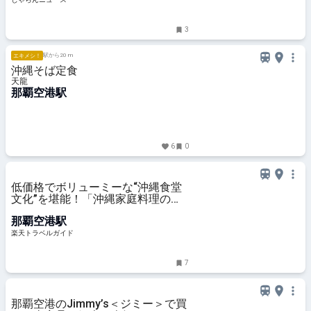
3
駅から20 m
エキメシ！
沖縄そば定食
天龍
那覇空港駅
6
0
低価格でボリューミーな“沖縄食堂
文化”を堪能！「沖縄家庭料理の店
ケンミン食堂」（那覇空港グルメ）
那覇空港駅
【楽天トラベル】
楽天トラベルガイド
7
那覇空港のJimmy’s＜ジミー＞で買