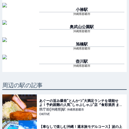
小禄
駅
沖縄県那覇市
奥武山公園
駅
沖縄県那覇市
旭橋
駅
沖縄県那覇市
壺川
駅
沖縄県那覇市
周辺の駅の記事
あぐーの旨み爆発“とんかつ”大満足ランチを堪能せ
よ！予約困難の人気“しゃぶしゃぶ”店『食彩酒房 まつ
もと』平日限定でオープン（那覇市） | OKITIVE
県庁前(沖縄県)
駅
沖縄県那覇市
OKITIVE
【車なしで楽しむ沖縄！週末旅モデルコース】波の上