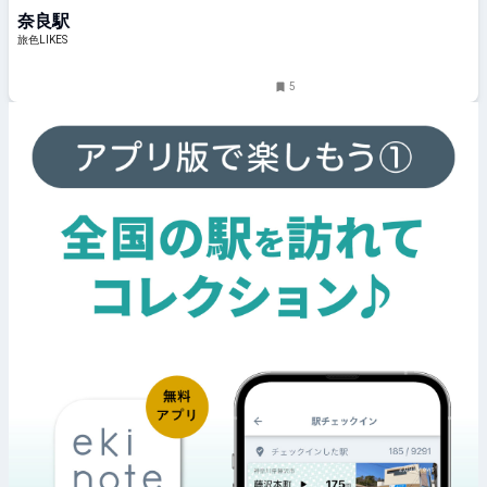
り。「春日若宮おん祭」徹底解説！
奈良駅
｜旅色LIKES
旅色LIKES
5