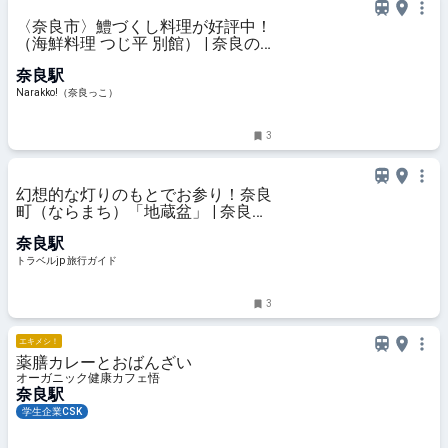
〈奈良市〉鱧づくし料理が好評中！
（海鮮料理 つじ平 別館） | 奈良の
地域密着型・総合情報サイト
奈良駅
Narakko!（奈良っこ）
Narakko!（奈良っこ）
3
幻想的な灯りのもとでお参り！奈良
町（ならまち）「地蔵盆」 | 奈良県
| トラベルjp 旅行ガイド
奈良駅
トラベルjp 旅行ガイド
3
エキメシ！
薬膳カレーとおばんざい
オーガニック健康カフェ悟
奈良駅
学生企業CSK