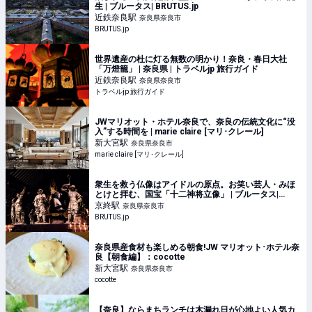
生 | ブルータス| BRUTUS.jp
近鉄奈良
駅
奈良県奈良市
BRUTUS.jp
世界遺産の杜に灯る無数の明かり！奈良・春日大社
「万燈籠」 | 奈良県 | トラベルjp 旅行ガイド
近鉄奈良
駅
奈良県奈良市
トラベルjp 旅行ガイド
JWマリオット・ホテル奈良で、奈良の伝統文化に“没
入”する時間を | marie claire [マリ･クレール]
新大宮
駅
奈良県奈良市
marie claire [マリ･クレール]
衆生を救う仏像はアイドルの原点。お笑い芸人・みほ
とけと拝む、国宝「十二神将立像」 | ブルータス|
BRUTUS.jp
京終
駅
奈良県奈良市
BRUTUS.jp
奈良県産食材も楽しめる朝食!JW マリオット･ホテル奈
良【朝食編】：cocotte
新大宮
駅
奈良県奈良市
cocotte
【奈良】ならまちランチは木漏れ日が心地よい人気カ