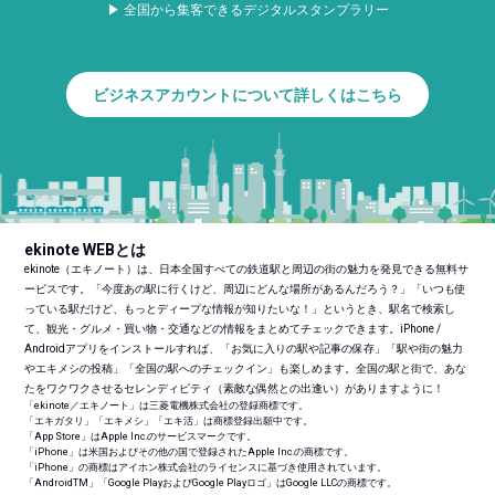
▶ 全国から集客できるデジタルスタンプラリー
ビジネスアカウントについて詳しくはこちら
ekinote WEBとは
ekinote（エキノート）は、日本全国すべての鉄道駅と周辺の街の魅力を発見できる無料サ
ービスです。「今度あの駅に行くけど、周辺にどんな場所があるんだろう？」「いつも使
っている駅だけど、もっとディープな情報が知りたいな！」というとき、駅名で検索し
て、観光・グルメ・買い物・交通などの情報をまとめてチェックできます。iPhone /
Androidアプリをインストールすれば、「お気に入りの駅や記事の保存」「駅や街の魅力
やエキメシの投稿」「全国の駅へのチェックイン」も楽しめます。全国の駅と街で、あな
たをワクワクさせるセレンディピティ（素敵な偶然との出逢い）がありますように！
「ekinote／エキノート」は三菱電機株式会社の登録商標です。
「エキガタリ」「エキメシ」「エキ活」は商標登録出願中です。
「App Store」はApple Inc.のサービスマークです。
「iPhone」は米国およびその他の国で登録されたApple Inc.の商標です。
「iPhone」の商標はアイホン株式会社のライセンスに基づき使用されています。
「Android
TM
」「Google PlayおよびGoogle Playロゴ」はGoogle LLCの商標です。