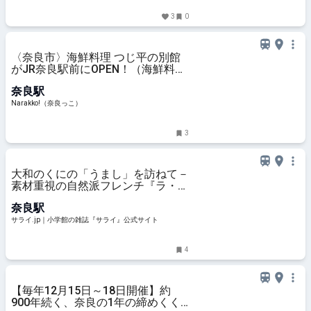
3
0
〈奈良市〉海鮮料理 つじ平の別館
がJR奈良駅前にOPEN！（海鮮料理
つじ平 別館） | 奈良の地域密着型・
奈良駅
総合情報サイト Narakko!（奈良っ
こ）
Narakko!（奈良っこ）
3
大和のくにの「うまし」を訪ねて－
素材重視の自然派フレンチ『ラ・ト
ラース』（奈良・きたまち） | サラ
奈良駅
イ.jp｜小学館の雑誌『サライ』公
式サイト
サライ.jp｜小学館の雑誌『サライ』公式サイト
4
【毎年12月15日～18日開催】約
900年続く、奈良の1年の締めくく