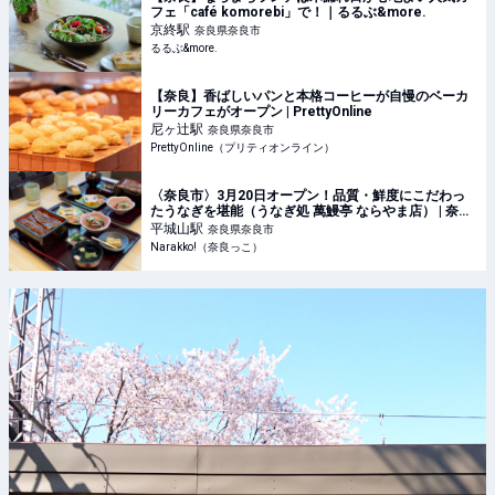
フェ「café komorebi」で！｜るるぶ&more.
京終
駅
奈良県奈良市
るるぶ&more.
【奈良】香ばしいパンと本格コーヒーが自慢のベーカ
リーカフェがオープン | PrettyOnline
尼ヶ辻
駅
奈良県奈良市
PrettyOnline（プリティオンライン）
〈奈良市〉3月20日オープン！品質・鮮度にこだわっ
たうなぎを堪能（うなぎ処 萬鰻亭 ならやま店） | 奈良
の地域密着型・総合情報サイト Narakko!（奈良っこ）
平城山
駅
奈良県奈良市
Narakko!（奈良っこ）