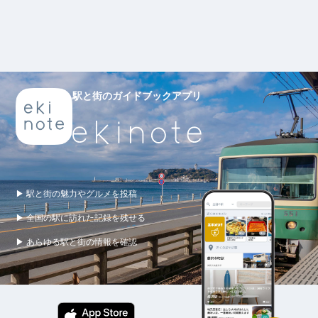
駅と街のガイドブックアプリ
▶ 駅と街の魅力やグルメを投稿
▶ 全国の駅に訪れた記録を残せる
▶ あらゆる駅と街の情報を確認