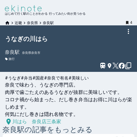
はじめて行く駅のことがわかる 行ってみたい街が見つかる
4
近畿
奈良県
奈良駅
うなぎの川はら
奈良
駅
奈良県奈良市
旅行
#うなぎ
#弁当
#国産
#奈良で有名
#美味しい
奈良で味わう、うなぎの専門店。

肉厚で歯ごたえのあるうなぎが抜群に美味しいです。

コロナ禍から始まった、だし巻き弁当はお得に川はらが楽
しめます。

何気にだし巻きは隠れ名物です。
川はら 奈良店三条家
奈良
駅の記事をもっとみる