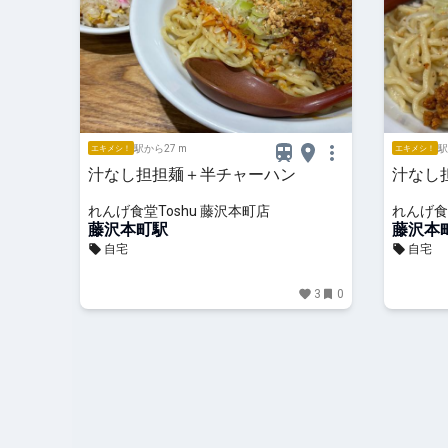
駅から27 m
駅
エキメシ！
エキメシ！
汁なし担担麺＋半チャーハン
汁なし
れんげ食堂Toshu 藤沢本町店
れんげ食
藤沢本町駅
藤沢本
自宅
自宅
3
0