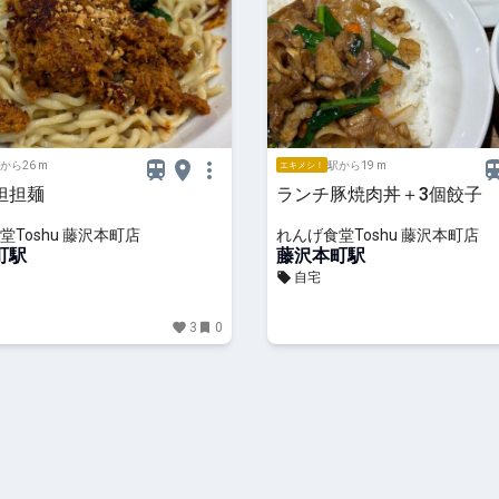
から26 m
駅から19 m
エキメシ！
担担麺
ランチ豚焼肉丼＋3個餃子
堂Toshu 藤沢本町店
れんげ食堂Toshu 藤沢本町店
町駅
藤沢本町駅
自宅
3
0