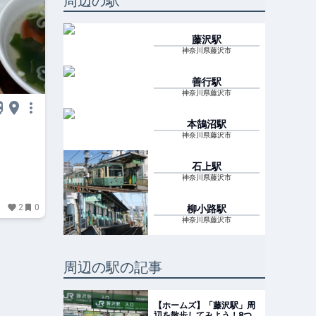
周辺の駅
藤沢
駅
神奈川県藤沢市
善行
駅
神奈川県藤沢市
本鵠沼
駅
神奈川県藤沢市
石上
駅
神奈川県藤沢市
2
0
柳小路
駅
神奈川県藤沢市
周辺の駅の記事
【ホームズ】「藤沢駅」周
辺を散歩してみよう！8つ