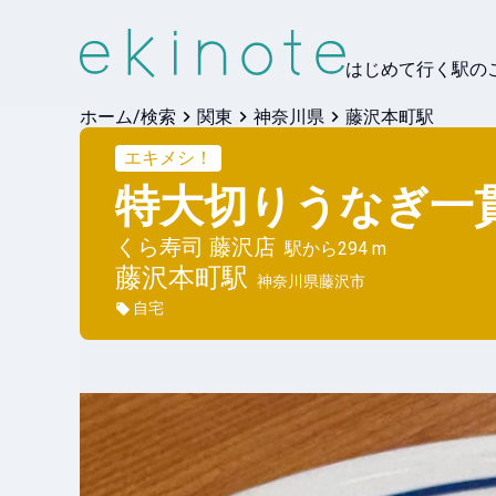
はじめて行く駅の
ホーム/検索
関東
神奈川県
藤沢本町駅
エキメシ！
特大切りうなぎ一
くら寿司 藤沢店
駅から
294 m
藤沢本町
駅
神奈川県藤沢市
自宅