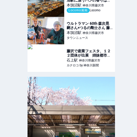
沼駅に漂うパンの香りは天
然酵母パンから！人気パン
本鵠沼
駅
神奈川県藤沢市
や予約方法もご紹介 | 湘南
Locomo湘南
Locomo
の地域メディア Locomo
ウルトラマン 60th 森次晃
嗣さん×つるの剛士さん 藤
沢を愛する２人の英雄 世代
本鵠沼
駅
神奈川県藤沢市
を超えて語る想い | 藤沢 | タ
タウンニュース
ウンニュース
藤沢で産業フェスタ、１２
２団体が出展 姉妹都市・
長野県松本市の名産品も |
石上
駅
神奈川県藤沢市
カナロコ by 神奈川新聞
カナロコ by 神奈川新聞