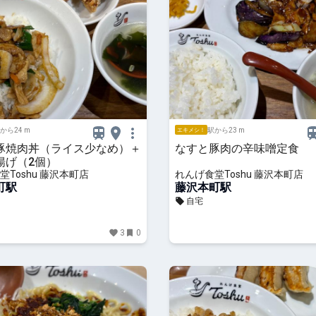
から24 m
駅から23 m
エキメシ！
豚焼肉丼（ライス少なめ）＋
なすと豚肉の辛味噌定食
揚げ（2個）
堂Toshu 藤沢本町店
れんげ食堂Toshu 藤沢本町店
町駅
藤沢本町駅
自宅
3
0