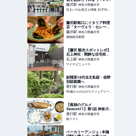
のおすすめ散歩・ウォーキ
藤沢
駅
神奈川県藤沢市
ングスポットを紹介 | 住ま
住まいのお役立ち情報【LIFULL HOME'S】
いのお役立ち情報
藤沢駅南口にイタリア料理
店「ターヴォラ・セレー
ノ」 地産地消をテーマに
藤沢
駅
神奈川県藤沢市
湘南経済新聞
【藤沢 観光スポットレポ】
石上神社 - 閑静な住宅街に
地元ゆかりの鎌…
石上
駅
神奈川県藤沢市
マイナビニュース
財閥系16代当主私邸・俣野
別邸庭園へ
善行
駅
神奈川県藤沢市
45歳からの心のラグジュアリーメディア
【孤独のグルメ
Season11】第1話 神奈川
県藤沢市善行のさばみりん
善行
駅
神奈川県藤沢市
と豚汁『おうちごはん はる
旅リスト
ね』 2026/4/3放送|旅リス
ト
ベーカリーアンジュ | 本鵠