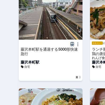
駅
エキメシ！
藤沢本町駅を通過する5000形快速
ランチ
急行
鶏の唐
れんげ食
藤沢本町駅
藤沢本
自宅
自宅
3