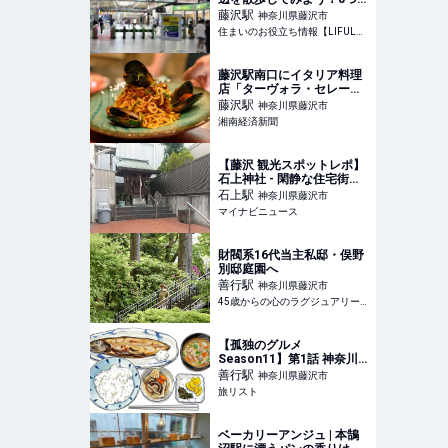
のおすすめ散歩・ウォーキ
藤沢
駅
神奈川県藤沢市
ングスポットを紹介 | 住ま
住まいのお役立ち情報【LIFULL HOME'S】
いのお役立ち情報
藤沢駅南口にイタリア料理
店「ターヴォラ・セレー
ノ」 地産地消をテーマに
藤沢
駅
神奈川県藤沢市
湘南経済新聞
【藤沢 観光スポットレポ】
石上神社 - 閑静な住宅街に
地元ゆかりの鎌…
石上
駅
神奈川県藤沢市
マイナビニュース
財閥系16代当主私邸・俣野
別邸庭園へ
善行
駅
神奈川県藤沢市
45歳からの心のラグジュアリーメディア
【孤独のグルメ
Season11】第1話 神奈川
県藤沢市善行のさばみりん
善行
駅
神奈川県藤沢市
と豚汁『おうちごはん はる
旅リスト
ね』 2026/4/3放送|旅リス
ト
ベーカリーアンジュ | 本鵠