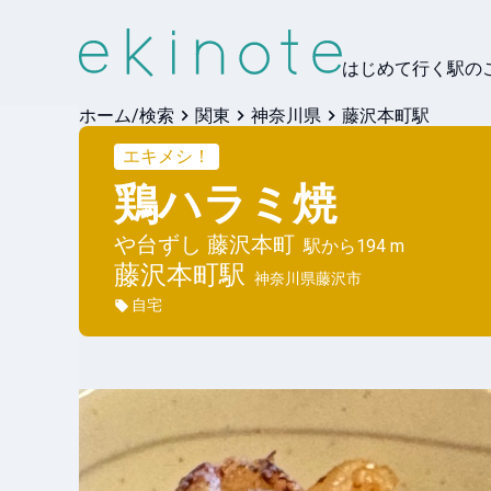
はじめて行く駅の
ホーム/検索
関東
神奈川県
藤沢本町駅
エキメシ！
鶏ハラミ焼
や台ずし 藤沢本町
駅から
194 m
藤沢本町
駅
神奈川県藤沢市
自宅