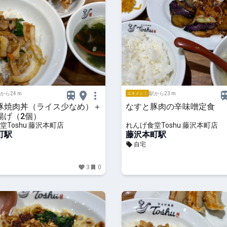
から24 m
駅から23 m
エキメシ！
豚焼肉丼（ライス少なめ）＋
なすと豚肉の辛味噌定食
揚げ（2個）
堂Toshu 藤沢本町店
れんげ食堂Toshu 藤沢本町店
町駅
藤沢本町駅
自宅
3
0