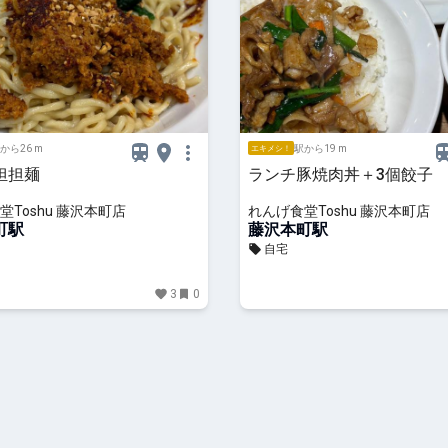
から26 m
駅から19 m
エキメシ！
担担麺
ランチ豚焼肉丼＋3個餃子
堂Toshu 藤沢本町店
れんげ食堂Toshu 藤沢本町店
町駅
藤沢本町駅
自宅
3
0