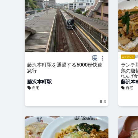
駅
エキメシ！
藤沢本町駅を通過する5000形快速
ランチ
急行
鶏の唐
れんげ食
藤沢本町駅
藤沢本
自宅
自宅
3