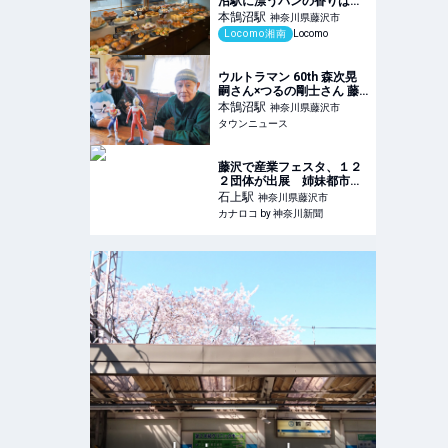
沼駅に漂うパンの香りは天
然酵母パンから！人気パン
本鵠沼
駅
神奈川県藤沢市
や予約方法もご紹介 | 湘南
Locomo湘南
Locomo
の地域メディア Locomo
ウルトラマン 60th 森次晃
嗣さん×つるの剛士さん 藤
沢を愛する２人の英雄 世代
本鵠沼
駅
神奈川県藤沢市
を超えて語る想い | 藤沢 | タ
タウンニュース
ウンニュース
藤沢で産業フェスタ、１２
２団体が出展 姉妹都市・
長野県松本市の名産品も |
石上
駅
神奈川県藤沢市
カナロコ by 神奈川新聞
カナロコ by 神奈川新聞