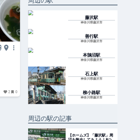
周辺の駅
藤沢
駅
神奈川県藤沢市
善行
駅
神奈川県藤沢市
本鵠沼
駅
神奈川県藤沢市
石上
駅
神奈川県藤沢市
2
0
柳小路
駅
神奈川県藤沢市
周辺の駅の記事
【ホームズ】「藤沢駅」周
辺を散歩してみよう！8つ