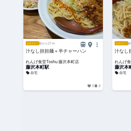
駅から27 m
駅
エキメシ！
エキメシ！
汁なし担担麺＋半チャーハン
汁なし
れんげ食堂Toshu 藤沢本町店
れんげ食
藤沢本町駅
藤沢本
自宅
自宅
3
0