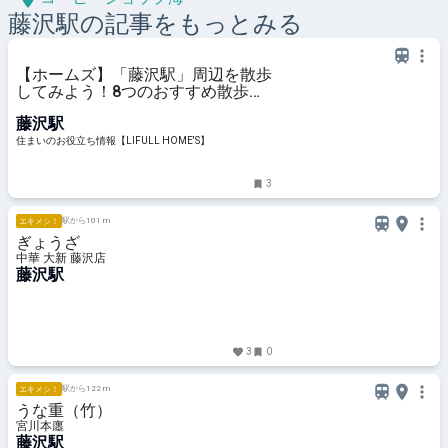
藤沢
駅の記事をもっとみる
【ホームズ】「藤沢駅」周辺を散歩
してみよう！8つのおすすめ散歩・
ウォーキングスポットを紹介 | 住ま
藤沢駅
いのお役立ち情報
住まいのお役立ち情報【LIFULL HOME'S】
3
駅から101 m
エキメシ！
ぎょうざ
中華 大新 藤沢店
藤沢駅
3
0
駅から122 m
エキメシ！
うな重（竹）
宮川本廛
藤沢駅