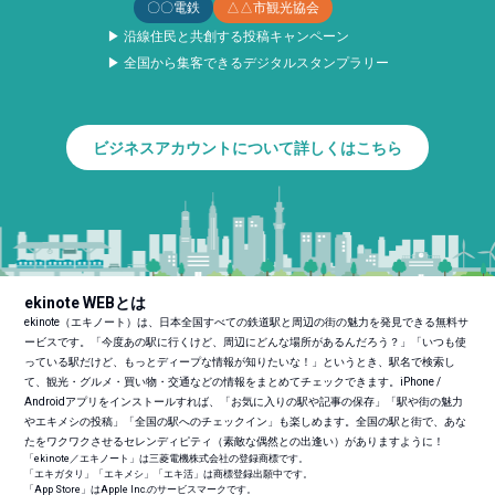
〇〇電鉄
△△市観光協会
▶ 沿線住民と共創する投稿キャンペーン
▶ 全国から集客できるデジタルスタンプラリー
ビジネスアカウントについて詳しくはこちら
ekinote WEBとは
ekinote（エキノート）は、日本全国すべての鉄道駅と周辺の街の魅力を発見できる無料サ
ービスです。「今度あの駅に行くけど、周辺にどんな場所があるんだろう？」「いつも使
っている駅だけど、もっとディープな情報が知りたいな！」というとき、駅名で検索し
て、観光・グルメ・買い物・交通などの情報をまとめてチェックできます。iPhone /
Androidアプリをインストールすれば、「お気に入りの駅や記事の保存」「駅や街の魅力
やエキメシの投稿」「全国の駅へのチェックイン」も楽しめます。全国の駅と街で、あな
たをワクワクさせるセレンディピティ（素敵な偶然との出逢い）がありますように！
「ekinote／エキノート」は三菱電機株式会社の登録商標です。
「エキガタリ」「エキメシ」「エキ活」は商標登録出願中です。
「App Store」はApple Inc.のサービスマークです。