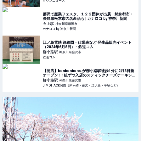
タウンニュース
藤沢で産業フェスタ、１２２団体が出展 姉妹都市・
長野県松本市の名産品も | カナロコ by 神奈川新聞
石上
駅
神奈川県藤沢市
カナロコ by 神奈川新聞
江ノ島電鉄 路線図・仕業表など 発生品販売イベント
（2024年6月8日） - 鉄道コム
柳小路
駅
神奈川県藤沢市
鉄道コム
【開店】bonbonbons.が柳小路駅徒歩1分に2月3日新
オープン！1組ずつ入店のスティックチーズケーキショ
ップ | JIMOHACK湘南（茅ヶ崎・藤沢・江ノ島・平塚
柳小路
駅
神奈川県藤沢市
など）
JIMOHACK湘南（茅ヶ崎・藤沢・江ノ島・平塚など）