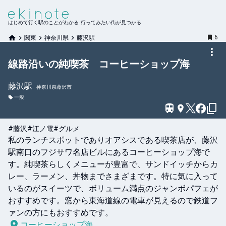
はじめて行く駅のことがわかる 行ってみたい街が見つかる
6
関東
神奈川県
藤沢駅
線路沿いの純喫茶 コーヒーショップ海
藤沢
駅
神奈川県藤沢市
一般
#藤沢
#江ノ電
#グルメ
私のランチスポットでありオアシスである喫茶店が、藤沢
駅南口のフジサワ名店ビルにあるコーヒーショップ海で
す。純喫茶らしくメニューが豊富で、サンドイッチからカ
レー、ラーメン、丼物までさまざまです。特に気に入って
いるのがスイーツで、ボリューム満点のジャンボパフェが
おすすめです。窓から東海道線の電車が見えるので鉄道フ
コーヒーショップ海