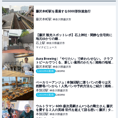
藤沢本町駅を通過する5000形快速急行
藤沢本町
駅
神奈川県藤沢市
【藤沢 観光スポットレポ】石上神社 - 閑静な住宅街に
地元ゆかりの鎌…
石上
駅
神奈川県藤沢市
マイナビニュース
Aura Brewing | 「やりたい」で終わらせない。 クラフ
トビールでつくる、新しい雇用のかたち | 湘南の地域
メディア Locomo
藤沢本町
駅
神奈川県藤沢市
Locomo湘南
Locomo
ベーカリーアンジュ | 本鵠沼駅に漂うパンの香りは天
然酵母パンから！人気パンや予約方法もご紹介 | 湘南
の地域メディア Locomo
本鵠沼
駅
神奈川県藤沢市
Locomo湘南
Locomo
ウルトラマン 60th 森次晃嗣さん×つるの剛士さん 藤沢
を愛する２人の英雄 世代を超えて語る想い | 藤沢 | タ
ウンニュース
本鵠沼
駅
神奈川県藤沢市