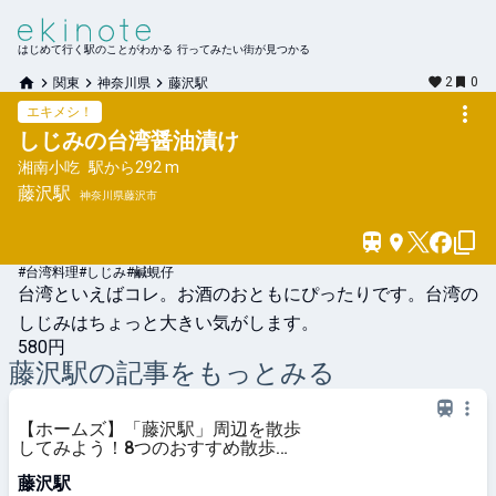
はじめて行く駅のことがわかる 行ってみたい街が見つかる
2
0
関東
神奈川県
藤沢駅
エキメシ！
しじみの台湾醤油漬け
湘南小吃
駅から
292 m
藤沢
駅
神奈川県藤沢市
#台湾料理
#しじみ
#鹹蜆仔
台湾といえばコレ。お酒のおともにぴったりです。台湾の
しじみはちょっと大きい気がします。
580円
藤沢
駅の記事をもっとみる
【ホームズ】「藤沢駅」周辺を散歩
してみよう！8つのおすすめ散歩・
ウォーキングスポットを紹介 | 住ま
藤沢駅
いのお役立ち情報