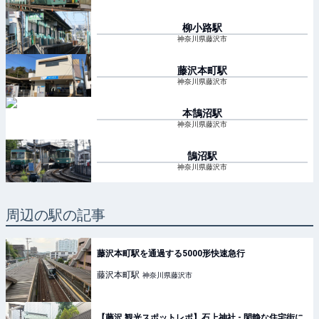
柳小路
駅
神奈川県藤沢市
藤沢本町
駅
神奈川県藤沢市
本鵠沼
駅
神奈川県藤沢市
鵠沼
駅
神奈川県藤沢市
周辺の駅の記事
藤沢本町駅を通過する5000形快速急行
藤沢本町
駅
神奈川県藤沢市
【藤沢 観光スポットレポ】石上神社 - 閑静な住宅街に