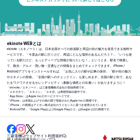
ekinote WEBとは
ekinote（エキノート）は、日本全国すべての鉄道駅と周辺の街の魅力を発見できる無料サ
ービスです。「今度あの駅に行くけど、周辺にどんな場所があるんだろう？」「いつも使
っている駅だけど、もっとディープな情報が知りたいな！」というとき、駅名で検索し
て、観光・グルメ・買い物・交通などの情報をまとめてチェックできます。iPhone /
Androidアプリをインストールすれば、「お気に入りの駅や記事の保存」「駅や街の魅力
やエキメシの投稿」「全国の駅へのチェックイン」も楽しめます。全国の駅と街で、あな
たをワクワクさせるセレンディピティ（素敵な偶然との出逢い）がありますように！
「ekinote／エキノート」は三菱電機株式会社の登録商標です。
「エキガタリ」「エキメシ」「エキ活」は商標登録出願中です。
「App Store」はApple Inc.のサービスマークです。
「iPhone」は米国およびその他の国で登録されたApple Inc.の商標です。
「iPhone」の商標はアイホン株式会社のライセンスに基づき使用されています。
「Android
TM
」「Google PlayおよびGoogle Playロゴ」はGoogle LLCの商標です。
三菱電機
ウェブサイト利用規約
個人情報保護方針について