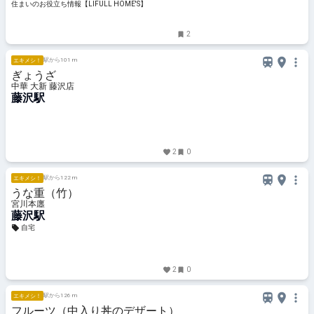
住まいのお役立ち情報【LIFULL HOME'S】
2
駅から101 m
エキメシ！
ぎょうざ
中華 大新 藤沢店
藤沢駅
2
0
駅から122 m
エキメシ！
うな重（竹）
宮川本廛
藤沢駅
自宅
2
0
駅から126 m
エキメシ！
フルーツ（中入り丼のデザート）