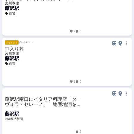
宮川本廛
藤沢駅
自宅
2
0
駅から126 m
エキメシ！
中入り丼
宮川本廛
藤沢駅
自宅
2
0
藤沢駅南口にイタリア料理店「ター
ヴォラ・セレーノ」 地産地消をテ
ーマに
藤沢駅
湘南経済新聞
2