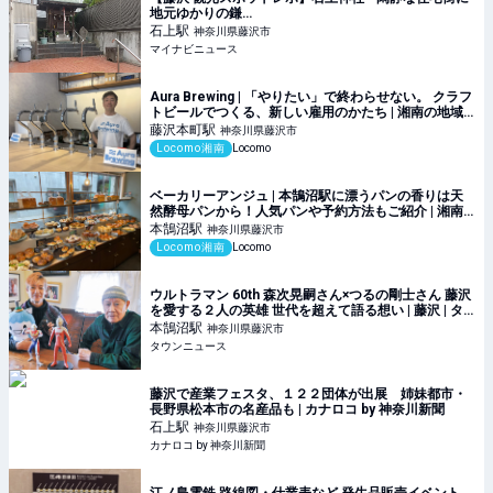
地元ゆかりの鎌…
石上
駅
神奈川県藤沢市
マイナビニュース
Aura Brewing | 「やりたい」で終わらせない。 クラフ
トビールでつくる、新しい雇用のかたち | 湘南の地域
メディア Locomo
藤沢本町
駅
神奈川県藤沢市
Locomo湘南
Locomo
ベーカリーアンジュ | 本鵠沼駅に漂うパンの香りは天
然酵母パンから！人気パンや予約方法もご紹介 | 湘南
の地域メディア Locomo
本鵠沼
駅
神奈川県藤沢市
Locomo湘南
Locomo
ウルトラマン 60th 森次晃嗣さん×つるの剛士さん 藤沢
を愛する２人の英雄 世代を超えて語る想い | 藤沢 | タ
ウンニュース
本鵠沼
駅
神奈川県藤沢市
タウンニュース
藤沢で産業フェスタ、１２２団体が出展 姉妹都市・
長野県松本市の名産品も | カナロコ by 神奈川新聞
石上
駅
神奈川県藤沢市
カナロコ by 神奈川新聞