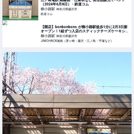
江ノ島電鉄 路線図・仕業表など 発生品販売イベント
（2024年6月8日） - 鉄道コム
柳小路
駅
神奈川県藤沢市
鉄道コム
【開店】bonbonbons.が柳小路駅徒歩1分に2月3日新
オープン！1組ずつ入店のスティックチーズケーキショ
ップ | JIMOHACK湘南（茅ヶ崎・藤沢・江ノ島・平塚
柳小路
駅
神奈川県藤沢市
など）
JIMOHACK湘南（茅ヶ崎・藤沢・江ノ島・平塚など）