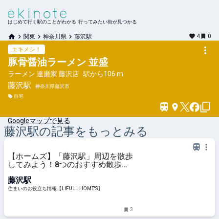
はじめて行く駅のことがわかる 行ってみたい街が見つかる
4
0
関東
神奈川県
藤沢駅
エキメシ！
豚骨醤油ラーメン 並盛
ラーメン 達磨家 藤沢店
駅から
106 m
藤沢
駅
神奈川県藤沢市
自宅
Googleマップで見る
藤沢
駅の記事をもっとみる
【ホームズ】「藤沢駅」周辺を散歩
してみよう！8つのおすすめ散歩・
ウォーキングスポットを紹介 | 住ま
藤沢駅
いのお役立ち情報
住まいのお役立ち情報【LIFULL HOME'S】
3