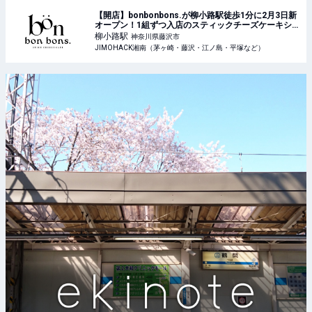
【開店】bonbonbons.が柳小路駅徒歩1分に2月3日新
オープン！1組ずつ入店のスティックチーズケーキショ
ップ | JIMOHACK湘南（茅ヶ崎・藤沢・江ノ島・平塚
柳小路
駅
神奈川県藤沢市
など）
JIMOHACK湘南（茅ヶ崎・藤沢・江ノ島・平塚など）