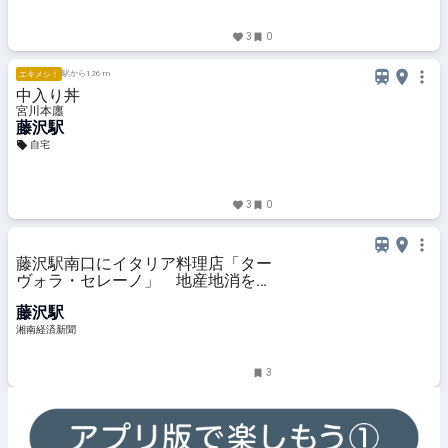
3
0
駅から126 m
エキメシ！
中入り丼
宮川本廛
藤沢駅
自宅
3
0
藤沢駅南口にイタリア料理店「ター
ヴォラ・セレーノ」 地産地消をテ
ーマに
藤沢駅
湘南経済新聞
3