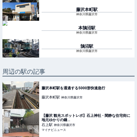
藤沢本町
駅
神奈川県藤沢市
本鵠沼
駅
神奈川県藤沢市
鵠沼
駅
神奈川県藤沢市
周辺の駅の記事
藤沢本町駅を通過する5000形快速急行
藤沢本町
駅
神奈川県藤沢市
【藤沢 観光スポットレポ】石上神社 - 閑静な住宅街に
地元ゆかりの鎌…
石上
駅
神奈川県藤沢市
マイナビニュース