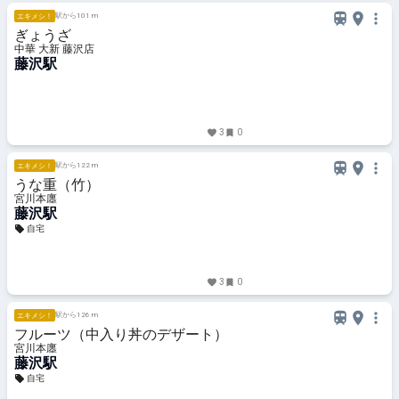
駅から101 m
エキメシ！
ぎょうざ
中華 大新 藤沢店
藤沢駅
3
0
駅から122 m
エキメシ！
うな重（竹）
宮川本廛
藤沢駅
自宅
3
0
駅から126 m
エキメシ！
フルーツ（中入り丼のデザート）
宮川本廛
藤沢駅
自宅