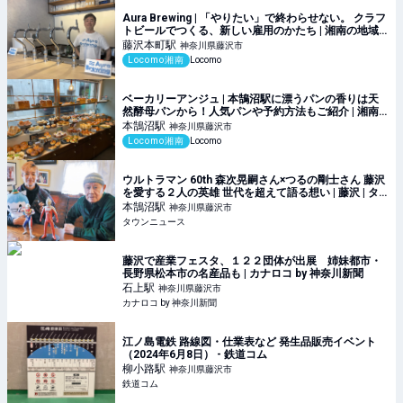
Aura Brewing | 「やりたい」で終わらせない。 クラフ
トビールでつくる、新しい雇用のかたち | 湘南の地域
メディア Locomo
藤沢本町
駅
神奈川県藤沢市
Locomo湘南
Locomo
ベーカリーアンジュ | 本鵠沼駅に漂うパンの香りは天
然酵母パンから！人気パンや予約方法もご紹介 | 湘南
の地域メディア Locomo
本鵠沼
駅
神奈川県藤沢市
Locomo湘南
Locomo
ウルトラマン 60th 森次晃嗣さん×つるの剛士さん 藤沢
を愛する２人の英雄 世代を超えて語る想い | 藤沢 | タ
ウンニュース
本鵠沼
駅
神奈川県藤沢市
タウンニュース
藤沢で産業フェスタ、１２２団体が出展 姉妹都市・
長野県松本市の名産品も | カナロコ by 神奈川新聞
石上
駅
神奈川県藤沢市
カナロコ by 神奈川新聞
江ノ島電鉄 路線図・仕業表など 発生品販売イベント
（2024年6月8日） - 鉄道コム
柳小路
駅
神奈川県藤沢市
鉄道コム